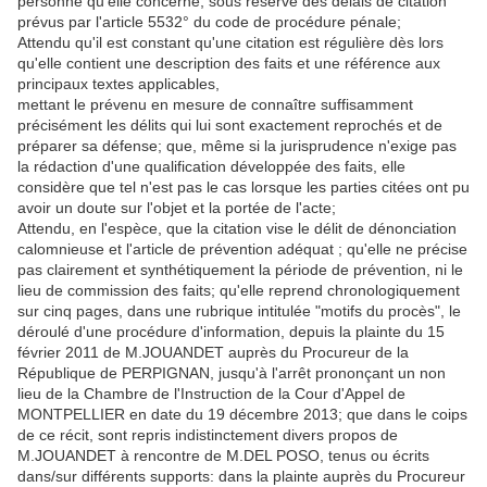
personne qu'elle concerne, sous réserve des délais de citation
prévus par l'article 5532° du code de procédure pénale;
Attendu qu'il est constant qu'une citation est régulière dès lors
qu'elle contient une description des faits et une référence aux
principaux textes applicables,
mettant le prévenu en mesure de connaître suffisamment
précisément les délits qui lui sont exactement reprochés et de
préparer sa défense; que, même si la jurisprudence n'exige pas
la rédaction d'une qualification développée des faits, elle
considère que tel n'est pas le cas lorsque les parties citées ont pu
avoir un doute sur l'objet et la portée de l'acte;
Attendu, en l'espèce, que la citation vise le délit de dénonciation
calomnieuse et l'article de prévention adéquat ; qu'elle ne précise
pas clairement et synthétiquement la période de prévention, ni le
lieu de commission des faits; qu'elle reprend chronologiquement
sur cinq pages, dans une rubrique intitulée "motifs du procès", le
déroulé d'une procédure d'information, depuis la plainte du 15
février 2011 de M.JOUANDET auprès du Procureur de la
République de PERPIGNAN, jusqu'à l'arrêt prononçant un non
lieu de la Chambre de l'Instruction de la Cour d'Appel de
MONTPELLIER en date du 19 décembre 2013; que dans le coips
de ce récit, sont repris indistinctement divers propos de
M.JOUANDET à rencontre de M.DEL POSO, tenus ou écrits
dans/sur différents supports: dans la plainte auprès du Procureur