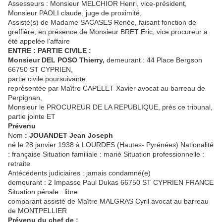
Assesseurs : Monsieur MELCHIOR Henri, vice-président,
Monsieur PAOLI claude, juge de proximité,
Assisté(s) de Madame SACASES Renée, faisant fonction de
greffière, en présence de Monsieur BRET Eric, vice procureur a
été appelée l'affaire
ENTRE : PARTIE CIVILE :
Monsieur DEL POSO Thierry,
demeurant : 44 Place Bergson
66750 ST CYPRIEN,
partie civile poursuivante,
représentée par Maître CAPELET Xavier avocat au barreau de
Perpignan,
Monsieur le PROCUREUR DE LA REPUBLIQUE, près ce tribunal,
partie jointe ET
Prévenu
Nom
: JOUANDET Jean Joseph
né le 28 janvier 1938 à LOURDES (Hautes- Pyrénées) Nationalité
: française Situation familiale : marié Situation professionnelle :
retraite
Antécédents judiciaires : jamais condamné(e)
demeurant : 2 Impasse Paul Dukas 66750 ST CYPRIEN FRANCE
Situation pénale : libre
comparant assisté de Maître MALGRAS Cyril avocat au barreau
de MONTPELLIER
Prévenu du chef de :