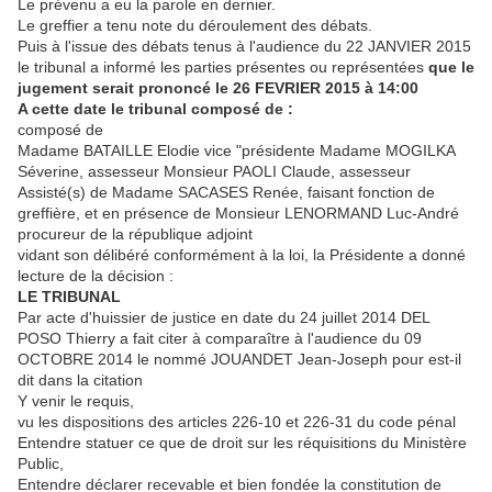
Le prévenu a eu la parole en dernier.
Le greffier a tenu note du déroulement des débats.
Puis à l'issue des débats tenus à l'audience du 22 JANVIER 2015
le tribunal a informé les parties présentes ou représentées
que le
jugement serait prononcé le 26 FEVRIER 2015 à 14:00
A cette date le tribunal composé de :
composé de
Madame BATAILLE Elodie vice "présidente Madame MOGILKA
Séverine, assesseur Monsieur PAOLI Claude, assesseur
Assisté(s) de Madame SACASES Renée, faisant fonction de
greffière, et en présence de Monsieur LENORMAND Luc-André
procureur de la république adjoint
vidant son délibéré conformément à la loi, la Présidente a donné
lecture de la décision :
LE TRIBUNAL
Par acte d'huissier de justice en date du 24 juillet 2014 DEL
POSO Thierry a fait citer à comparaître à l'audience du 09
OCTOBRE 2014 le nommé JOUANDET Jean-Joseph pour est-il
dit dans la citation
Y venir le requis,
vu les dispositions des articles 226-10 et 226-31 du code pénal
Entendre statuer ce que de droit sur les réquisitions du Ministère
Public,
Entendre déclarer recevable et bien fondée la constitution de