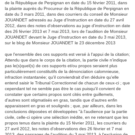
de la République de Perpignan en date du 15 février 2011, dans
la plainte auprès du Procureur de la République de Perpignan en
date du 3 mars 2011, dans des courriers du conseil de Monsieur
JOUANDET adressés au Juge d'Instruction en date du 27 avril
2012, dans des notes d'observations au juge d'instruction en date
des 26 février 2013 et 7 mai 2013, lors de l'audition de Monsieur
JOUANDET devant le Juge d'Instruction en date du 3 mai 2013,
sur le blog de Monsieur JOUANDET le 23 décembre 2013
que l'ensemble des ces supports est versé à l'appui de la citation;
Attendu que dans le corps de la citation, la partie civile n'indique
pas le(s)quel(s) de ces supports et/ou propos seraient plus
particulièrement constitutifs de la dénonciation calomnieuse,
infraction instantanée; qu'il conviendrait d'en déduire qu'elle
entend saisir le Tribunal Correctionnel de chacun de ceux-ci ; que
cependant tel ne semble pas être le cas puisqu'il convient de
constater que certains propos sont cités entre guillemets,
d'autres sont stigmatisés en gras, tandis que d'autres enfin
apparaissent en gras et soulignés ; que, par ailleurs, dans les
conclusions déposées et développées "à l'audience par la partie
civile, celle-ci opère une sélection inédite, en ne retenant que les
propos tenus dans la plainte du 15 février 2011, les courriers du
27 avril 2012, les notes d'observations des 26 février et 7 mai
2013, des
passages de l'audition du 3 mai 2013, à l'exclusion de