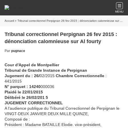
MENU
Accueil
» Tribunal correctionnel Perpignan 26 fev 2015 : dénonciation calomnieuse sur Al fourty
Tribunal correctionnel Perpignan 26 fev 2015 :
dénonciation calomnieuse sur Al fourty
Par
pugnace
Cour d'Appel de Montpellier
Tribunal de Grande Instance de Perpignan
Jugement du : 26/
02/2015
Chambre Correctionnelle
:
441/2015
N° parquet : 14240
000036
Plaidé le 22/01/2015
Délibéré le 26/02/201 5
JUGEMENT CORRECTIONNEL
A l'audience publique du Tribunal Correctionnel de Perpignan le
VINGT-DEUX JANVIER DEUX MILLE QUINZE,
Composé de :
Président : Madame BATAILLE Elodie. vice-président,