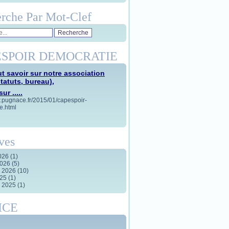
rche Par Mot-Clef
SPOIR DEMOCRATIE
t savoir sur notre association
statuts, bureau),
ur .....
w.pugnace.fr/2015/01/capespoir-
e.html
ves
2026
(1)
2026
(5)
r 2026
(10)
025
(1)
r 2025
(1)
ICE