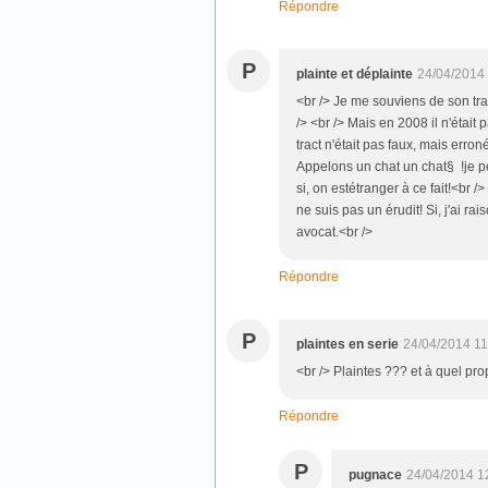
Répondre
P
plainte et déplainte
24/04/2014
<br /> Je me souviens de son trac
/> <br /> Mais en 2008 il n'était 
tract n'était pas faux, mais erro
Appelons un chat un chat§ !je pen
si, on estétranger à ce fait!<br /
ne suis pas un érudit! Si, j'ai ra
avocat.<br />
Répondre
P
plaintes en serie
24/04/2014 11
<br /> Plaintes ??? et à quel pr
Répondre
P
pugnace
24/04/2014 1