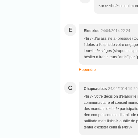
<br /> <br /> ce qui montr
E
Electrice
24/04/2014 22:24
<br /> J'ai assisté à (presque) 
fidèles à l'esprit de votre engag
leur<br /> sièges (strapontins po
hésiter à trahir leurs "amis" par
Répondre
C
Chapeau bas
24/04/2014 19:29
<br /> Votre décision d'élargir l
communautaire et conseil munic
des mandats et<br /> participatio
rien compris comme d'habitude e
ouillade mais il<br /> oublie de 
tenter d'exister celui là !<br />