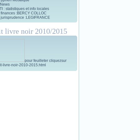
 News
 : statistiques et info locales
et finances :BERCY COLLOC
et jurisprudence :LEGIFRANCE
it livre noir 2010/2015
pour feuilleter cliquezsur
tit-livre-noir-2010-2015.html