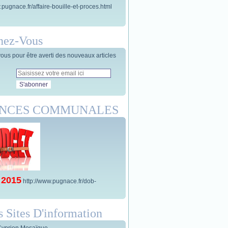
.pugnace.fr/affaire-bouille-et-proces.html
nez-Vous
us pour être averti des nouveaux articles
ANCES COMMUNALES
 2015
http://www.pugnace.fr/dob-
s Sites D'information
Cyprien Mosaïque