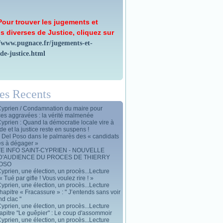
Pour trouver les jugements et
s diverses de Justice, cliquez sur
//www.pugnace.fr/jugements-et-
-de-justice.html
les Recents
Cyprien / Condamnation du maire pour
ces aggravées : la vérité malmenée
Cyprien : Quand la démocratie locale vire à
de et la justice reste en suspens !
y Del Poso dans le palmarès des « candidats
es à dégager »
E INFO SAINT-CYPRIEN - NOUVELLE
D'AUDIENCE DU PROCES DE THIERRY
POSO
yprien, une élection, un procès...Lecture
« Tué par gifle ! Vous voulez rire ! »
yprien, une élection, un procès...Lecture
apitre « Fracassure » : " J’entends sans voir
d clac "
yprien, une élection, un procès...Lecture
apitre "Le guêpier" : Le coup d'assommoir
yprien, une élection, un procès...Lecture