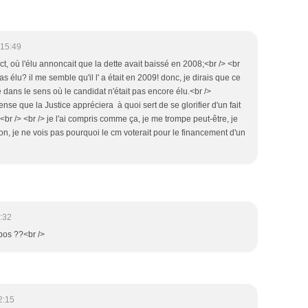
 15:49
t, où l'élu annoncait que la dette avait baissé en 2008;<br /> <br
pas élu? il me semble qu'il l' a était en 2009! donc, je dirais que ce
né dans le sens où le candidat n'était pas encore élu.<br />
se que la Justice appréciera à quoi sert de se glorifier d'un fait
> <br /> <br /> je l'ai compris comme ça, je me trompe peut-être, je
ison, je ne vois pas pourquoi le cm voterait pour le financement d'un
:32
opos ??<br />
2:15