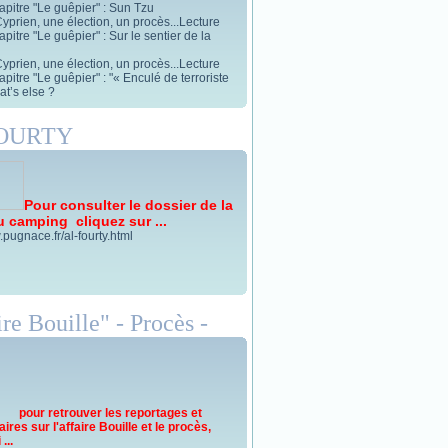
apitre "Le guêpier" : Sun Tzu
yprien, une élection, un procès...Lecture
pitre "Le guêpier" : Sur le sentier de la
yprien, une élection, un procès...Lecture
pitre "Le guêpier" : "« Enculé de terroriste
t’s else ?
FOURTY
Pour consulter le dossier de la
u camping cliquez sur ...
.pugnace.fr/al-fourty.html
re Bouille" - Procès -
pour retrouver les reportages et
res sur l'affaire Bouille et le procès,
...