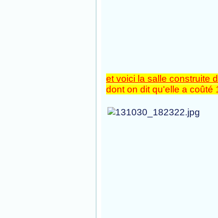
et voici la salle construi
dont on dit qu'elle a coûté