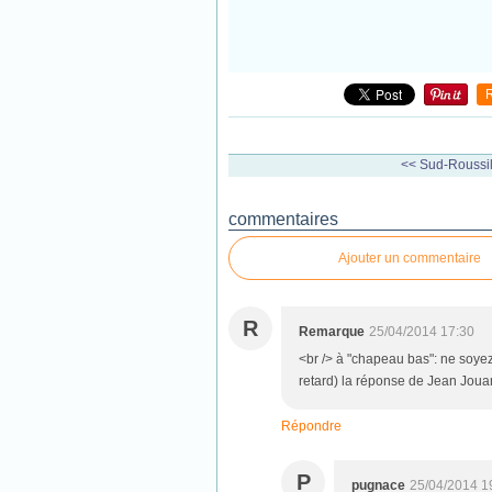
<< Sud-Roussill
commentaires
Ajouter un commentaire
R
Remarque
25/04/2014 17:30
<br /> à "chapeau bas": ne soyez
retard) la réponse de Jean Jouan
Répondre
P
pugnace
25/04/2014 1