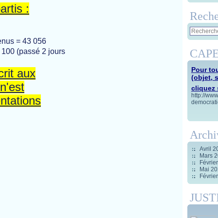
rtis :
Reche
enus = 43 056
100 (passé 2 jours
CAPE
Pour tou
crit aux
(objet, 
n'est
cliquez s
http://ww
ntations
democrati
Archi
Avril 
Mars 
Févrie
Mai 2
Févrie
JUST