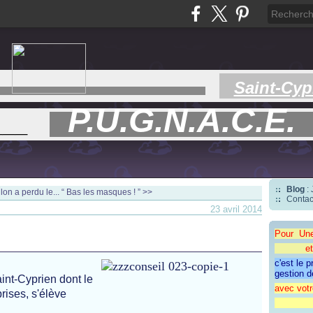
Saint-Cyp
P.U.G.N.A.C.E.
___
Blog
:
on a perdu le...
“ Bas les masques ! ” >>
Contac
23 avril 2014
Pour Un
et une 
c'est le 
gestion d
int-Cyprien dont le
avec votr
prises, s'élève
"CAP