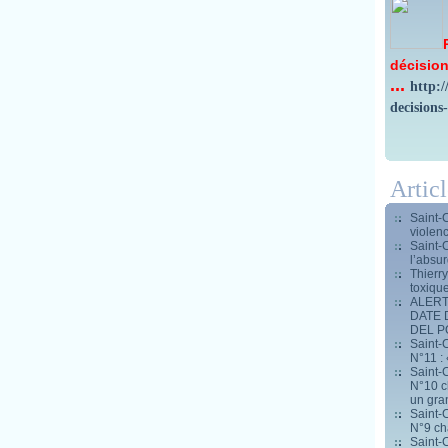
décision
...
http:
decisions
Artic
Saint-
violen
Saint-
l’absur
Thierr
toxiqu
ALERT
DATE 
DEL 
Saint-C
N°11 : 
Saint-C
N°10 ch
un gran
Saint-C
N°9 ch
Saint-C