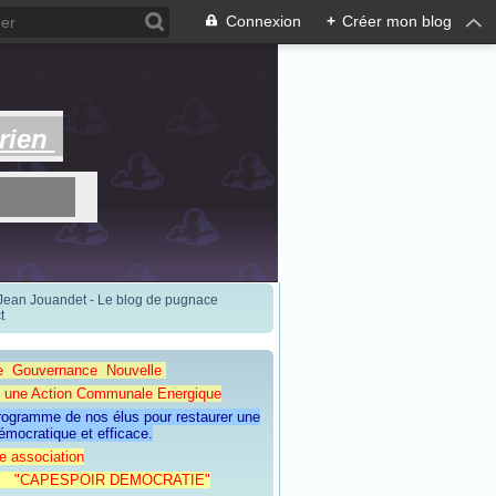
Connexion
+
Créer mon blog
rien
 Jean Jouandet - Le blog de pugnace
t
e Gouvernance Nouvelle
Action Communale Energique
programme de nos élus pour restaurer une
émocratique et efficace.
e association
ESPOIR DEMOCRATIE"