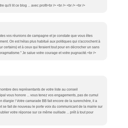
e qu'il lit ce blog ... avec profit<br /> <br /> <br /> <br />
toutes vos réunions de campagne et je constate que vous êtes
ement. On est hélas plus habitué aux politiques qui s'accrochent à
ur certains) et à ceux qui feraient tout pour en décrocher un sans
 "pragmatisme." Je salue votre courage et votre pugnacité.<br />
e nombre des représentants de votre liste au conseil
ipal vous honore ... vous tenez vos engagements, pas de cumul
n élargie ! Votre camarade BB fait encore de la surenchère, il a
t se fait de nouveau le porte voix du communicant de la mairie sur
publier votre réponse sur ce même ouillade ... prêt à tout pour