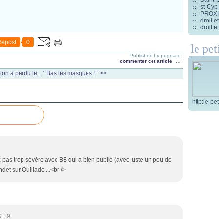
st-Cyp
PROXITI
droit 
droit 
Repost
0
le pet
Published by pugnace
commenter cet article
…
on a perdu le...
“ Bas les masques ! ” >>
http:le-pe
 pas trop sévère avec BB qui a bien publié (avec juste un peu de
det sur Ouillade ...<br />
9:19