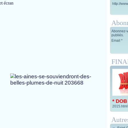
et écran
http://www
Abon
Abonnez-vo
publiés.
Email
FIN
* DOB
2015.html
Autre
Saint-