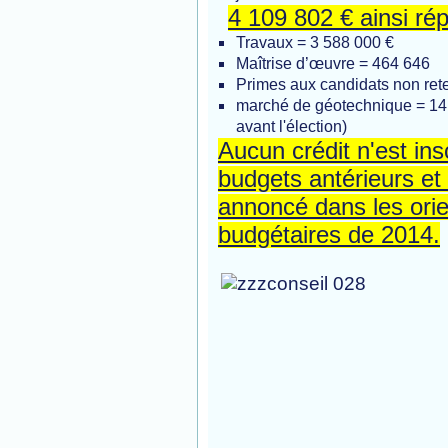
4 109 802 € ainsi répa
Travaux = 3 588 000 €
Maîtrise d’œuvre = 464 646
Primes aux candidats non ret
marché de géotechnique = 14 
avant l'élection)
Aucun crédit n'est ins
budgets antérieurs et 
annoncé dans les orie
budgétaires de 2014.