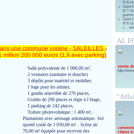
N°8 ch
Saint-C
N°7 cha
guerre
Saint-C
N°6 cha
»… wha
AL 
te dans une commune voisine - SALEILLES -
 1 million 200 000 euros (1,9 avec parking)
vente d
Salle polyvalente de 1 000,00 m²,
http://www
2 vestiaires (sanitaire et douche)
3 dépôts pour matériel et
mobilier,
1 loge pour les artistes,
1 gradin amovible de 270 places,
"Affai
Gradin de 290 places et régie à l’étage,
1 parking de 242 places,
Toiture photovoltaïque : 1 400 m²,
Plantations avec arrosage automatique.
Sol
.
sportif coulé de 1 050,00 m²
Scène de
commentai
70,00 m² équipée pour recevoir des
cliquez ici 