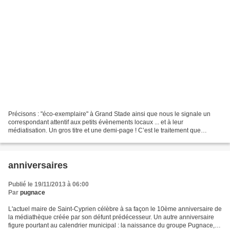
Précisons : "éco-exemplaire" à Grand Stade ainsi que nous le signale un
correspondant attentif aux petits évènements locaux ... et à leur
médiatisation. Un gros titre et une demi-page ! C’est le traitement que
l’Indépendant a réservé à une information...
anniversaires
Publié le 19/11/2013 à 06:00
Par
pugnace
L'actuel maire de Saint-Cyprien célèbre à sa façon le 10ème anniversaire de
la médiathèque créée par son défunt prédécesseur. Un autre anniversaire
figure pourtant au calendrier municipal : la naissance du groupe Pugnace, et