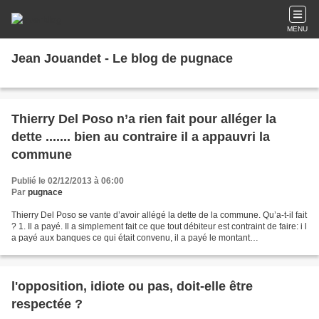
MENU
Jean Jouandet - Le blog de pugnace
Thierry Del Poso n’a rien fait pour alléger la
dette ....... bien au contraire il a appauvri la
commune
Publié le 02/12/2013 à 06:00
Par
pugnace
Thierry Del Poso se vante d’avoir allégé la dette de la commune. Qu’a-t-il fait
? 1. Il a payé. Il a simplement fait ce que tout débiteur est contraint de faire: i l
a payé aux banques ce qui était convenu, il a payé le montant
d’amortissement imposé...
l'opposition, idiote ou pas, doit-elle être
respectée ?