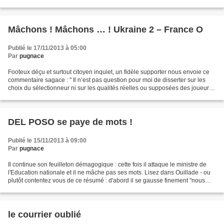
du présent blog. C'est en...
Mâchons ! Mâchons … ! Ukraine 2 – France O
Publié le 17/11/2013 à 05:00
Par
pugnace
Footeux déçu et surtout citoyen inquiet, un fidèle supporter nous envoie ce
commentaire sagace : " Il n’est pas question pour moi de disserter sur les
choix du sélectionneur ni sur les qualités réelles ou supposées des joueurs.
Je m’en sens d’ailleurs...
DEL POSO se paye de mots !
Publié le 15/11/2013 à 09:00
Par
pugnace
Il continue son feuilleton démagogique : cette fois il attaque le ministre de
l'Education nationale et il ne mâche pas ses mots. Lisez dans Ouillade - ou
plutôt contentez vous de ce résumé : d'abord il se gausse finement "nous
payons pour Peillon" ! puis...
le courrier oublié