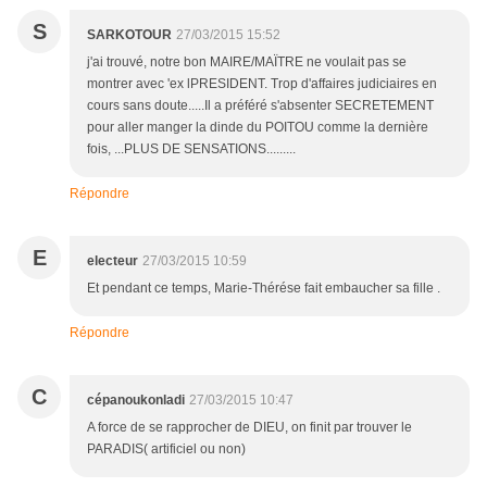
S
SARKOTOUR
27/03/2015 15:52
j'ai trouvé, notre bon MAIRE/MAÏTRE ne voulait pas se
montrer avec 'ex lPRESIDENT. Trop d'affaires judiciaires en
cours sans doute.....Il a préféré s'absenter SECRETEMENT
pour aller manger la dinde du POITOU comme la dernière
fois, ...PLUS DE SENSATIONS.........
Répondre
E
electeur
27/03/2015 10:59
Et pendant ce temps, Marie-Thérése fait embaucher sa fille .
Répondre
C
cépanoukonladi
27/03/2015 10:47
A force de se rapprocher de DIEU, on finit par trouver le
PARADIS( artificiel ou non)