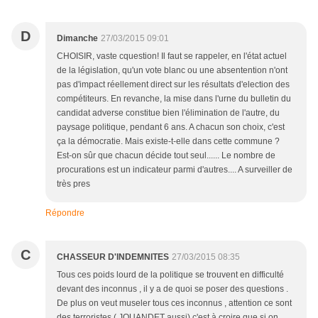
D
Dimanche
27/03/2015 09:01
CHOISIR, vaste cquestion! Il faut se rappeler, en l'état actuel
de la législation, qu'un vote blanc ou une absentention n'ont
pas d'impact réellement direct sur les résultats d'election des
compétiteurs. En revanche, la mise dans l'urne du bulletin du
candidat adverse constitue bien l'élimination de l'autre, du
paysage politique, pendant 6 ans. A chacun son choix, c'est
ça la démocratie. Mais existe-t-elle dans cette commune ?
Est-on sûr que chacun décide tout seul...... Le nombre de
procurations est un indicateur parmi d'autres.... A surveiller de
très pres
Répondre
C
CHASSEUR D'INDEMNITES
27/03/2015 08:35
Tous ces poids lourd de la politique se trouvent en difficulté
devant des inconnus , il y a de quoi se poser des questions .
De plus on veut museler tous ces inconnus , attention ce sont
des terroristes ( JOUANDET aussi) c'est à croire que si on