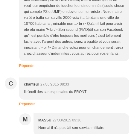
veut leur empêcher de toucher leurs indemnités ( seule chose
qui compte PS et UMP) on devient un terroriste . Notre maire
va être battu sur sa ville 2000 voix il a fait dans une ville de
10700 habitants , minable non ...<br /> Qu'a t-il fait pour avoir
été élu maire ?<br /> Son second (PMD)dit sur son Facebook
qu'il est pénible d'être toujours les meilleurs ( c'est tellement
facile avec l'argent des autres, jouez à égalité et vous serait
inexistant )<br /> Dimanche votez pour un changement , virez
chez chasseur d'indemnités , vous agirez pour vos enfants .
Répondre
C
chanteur
27/03/2015 08:33
Il s'écrit des cartes postales du FRONT.
Répondre
M
MASSU
27/03/2015 09:36
Normal il n'a pas fait son service militaire.