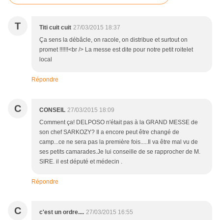
T
Titi cuit cuit
27/03/2015 18:37
Ça sens la débâcle, on racole, on distribue et surtout on
promet !!!!!!<br /> La messe est dite pour notre petit roitelet
local
Répondre
C
CONSEIL
27/03/2015 18:09
Comment ça! DELPOSO n'était pas à la GRAND MESSE de
son chef SARKOZY? Il a encore peut être changé de
camp...ce ne sera pas la première fois.....Il va être mal vu de
ses petits camarades.Je lui conseille de se rapprocher de M.
SIRE. il est député et médecin .
Répondre
C
c'est un ordre....
27/03/2015 16:55