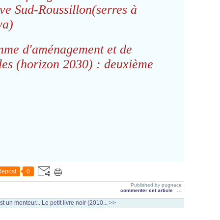
ive Sud-Roussillon(serres à
ya)
ramme d'aménagement et de
es (horizon 2030) : deuxième
Repost
0
Published by pugnace
commenter cet article
…
st un menteur...
Le petit livre noir (2010... >>