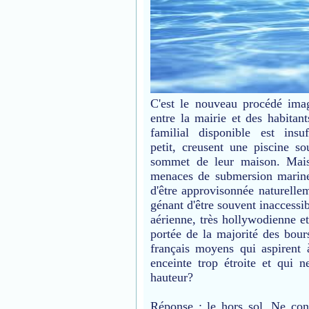
C'est le nouveau procédé imag
entre la mairie et des habitan
familial disponible est insu
petit, creusent une piscine 
sommet de leur maison. M
ai
menaces de submersion marine, 
d'être approvisonnée naturelle
génant d'être souvent inaccessi
aérienne, très hollywodienne e
portée de la majorité des bours
français moyens qui aspirent 
enceinte trop étroite et qui 
hauteur?
Réponse : le hors sol. Ne con