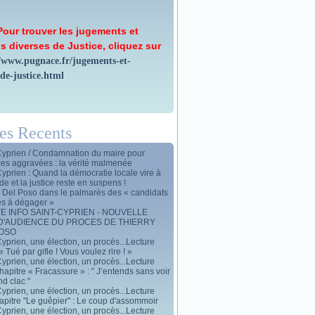
Pour trouver les jugements et
s diverses de Justice, cliquez sur
//www.pugnace.fr/jugements-et-
-de-justice.html
les Recents
Cyprien / Condamnation du maire pour
ces aggravées : la vérité malmenée
Cyprien : Quand la démocratie locale vire à
de et la justice reste en suspens !
y Del Poso dans le palmarès des « candidats
es à dégager »
E INFO SAINT-CYPRIEN - NOUVELLE
D'AUDIENCE DU PROCES DE THIERRY
POSO
yprien, une élection, un procès...Lecture
« Tué par gifle ! Vous voulez rire ! »
yprien, une élection, un procès...Lecture
apitre « Fracassure » : " J’entends sans voir
d clac "
yprien, une élection, un procès...Lecture
apitre "Le guêpier" : Le coup d'assommoir
yprien, une élection, un procès...Lecture