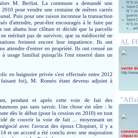
it alors M. Berliat. La commune a demandé une
N°8 ch
Saint-C
t 2010 pour vendre une centaine de mêtres carrés
N°7 cha
unal. Puis pour une raison inconnue la transaction
guerre
Saint-C
sés d'attendre, peut-être encouragés à le faire par
N°6 cha
és ont abattu leur clôture et décidé que la parcelle
»… wha
é ne méritait pas de survivre, que sa médiocrité ne
AL 
rsations freinent encore leur impatience. Ils ont
ns attendre d'entrer en propriété. Ils ont creusé un
 à usage familial puisqu'ils l'ont enserré dans un
vente d
http://www
lic en baignoire privée s'est effectuée entre 2012
s faisant foi), M. Roméo étant devenu adjoint à
"Affai
vant, pendant et après cette voie de fait des
tasmons pas sans savoir. Une chose est sûre : le
oute dès le début (pour la cession en 2010) en tout
cidé de couvrir la voie de fait ... moyennant un
 négocié avec l'avocat des époux Chopinet, il y a
commentai
14 et un accord a été conclu avec une majoration
cliquez ici 