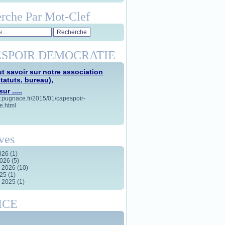
rche Par Mot-Clef
SPOIR DEMOCRATIE
t savoir sur notre association
statuts, bureau),
ur .....
w.pugnace.fr/2015/01/capespoir-
e.html
ves
2026
(1)
2026
(5)
r 2026
(10)
025
(1)
r 2025
(1)
ICE