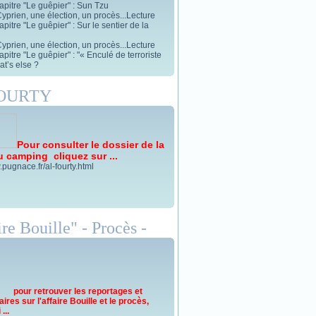
apitre "Le guêpier" : Sun Tzu
yprien, une élection, un procès...Lecture
pitre "Le guêpier" : Sur le sentier de la
yprien, une élection, un procès...Lecture
pitre "Le guêpier" : "« Enculé de terroriste
t’s else ?
FOURTY
Pour consulter le dossier de la
u camping cliquez sur ...
.pugnace.fr/al-fourty.html
re Bouille" - Procès -
pour retrouver les reportages et
res sur l'affaire Bouille et le procès,
...