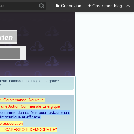
Connexion
+
Créer mon blog
rien
 Jean Jouandet - Le blog de pugnace
t
e Gouvernance Nouvelle
Action Communale Energique
programme de nos élus pour restaurer une
émocratique et efficace.
e association
ESPOIR DEMOCRATIE"