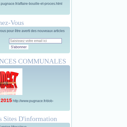
.pugnace.fr/affaire-bouille-et-proces.html
nez-Vous
us pour être averti des nouveaux articles
ANCES COMMUNALES
 2015
http://www.pugnace.fr/dob-
s Sites D'information
Cyprien Mosaïque