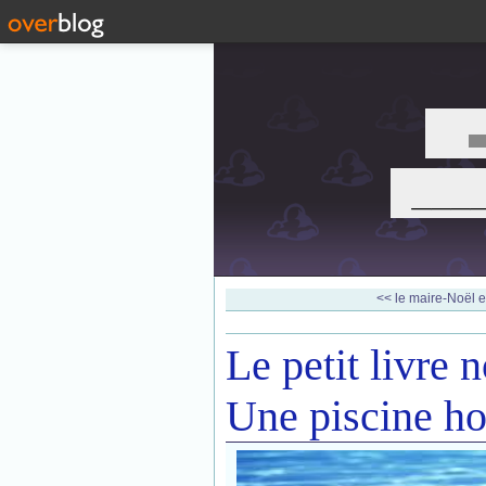
___
<< le maire-Noël e
Le petit livre n
Une piscine ho