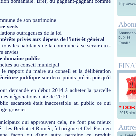
luation domaniale. Bref, du gagnant-gagnant comme
http://www
commune de son patrimoine
Abon
ace verts
lations outrageuses de la loi
Abonnez-vo
publiés.
intérêts privés aux dépens de l'intérêt général
Email
 tous les habitants de la commune à se servir eux-
rs envies
e domaine public
FIN
nettes au conseil municipal
 le rapport du maire au conseil et la délibération
écriture publique
sur deux points précis puisqu'il
ont demandé en début 2014 à acheter la parcelle
e des négociations date de 2010
blic escamoté était inaccessible au public ce qui
* DOB
nge grossier
2015.html
municipaux qui approuvent cela, ne font pas mieux
Autre
 - les Berliat et Roméo, à l'origine et Del Poso en
'une façon ou d'une autre parrainé ce produit
Saint-