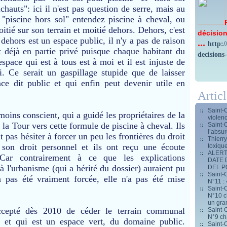
ichauts": ici il n'est pas question de serre, mais au
 "piscine hors sol" entendez piscine à cheval, ou
oitié sur son terrain et moitié dehors. Dehors, c'est
décision
 dehors est un espace public, il n'y a pas de raison
...
http:
st déjà en partie privé puisque chaque habitant du
decisions
espace qui est à tous est à moi et il est injuste de
i. Ce serait un gaspillage stupide que de laisser
ce dit public et qui enfin peut devenir utile en
Artic
Saint-
oins conscient, qui a guidé les propriétaires de la
violen
 la Tour vers cette formule de piscine à cheval. Ils
Saint-
l’absur
t pas hésiter à forcer un peu les frontières du droit
Thierr
son droit personnel et ils ont reçu une écoute
toxiqu
ALERT
 Car contrairement à ce que les explications
DATE 
à l'urbanisme (qui a hérité du dossier) auraient pu
DEL 
Saint-C
a pas été vraiment forcée, elle n'a pas été mise
N°11 : 
Saint-C
N°10 ch
un gran
epté dès 2010 de céder le terrain communal
Saint-C
N°9 ch
ée et qui est un espace vert, du domaine public.
Saint-C