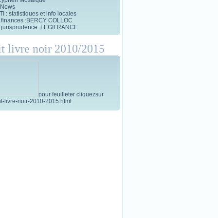
 News
 : statistiques et info locales
et finances :BERCY COLLOC
et jurisprudence :LEGIFRANCE
it livre noir 2010/2015
pour feuilleter cliquezsur
tit-livre-noir-2010-2015.html