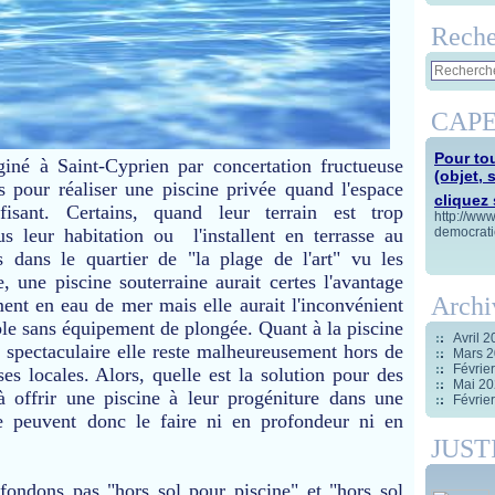
Reche
CAPE
Pour tou
iné à Saint-Cyprien par concertation fructueuse
(objet, 
ts pour réaliser une piscine privée quand l'espace
cliquez s
ffisant. Certains, quand leur terrain est trop
http://ww
sous leur habitation ou
l'installent en terrasse au
democrati
s dans le quartier de "la plage de l'art" vu les
une piscine souterraine aurait certes l'avantage
Archi
ment en eau de mer mais elle aurait l'inconvénient
ble sans équipement de plongée. Quant à la piscine
Avril 
t spectaculaire elle reste malheureusement hors de
Mars 
Févrie
es locales. Alors, quelle est la solution pour des
Mai 2
à offrir une piscine à leur progéniture dans une
Févrie
ne peuvent donc le faire ni en profondeur ni en
JUST
fondons pas "hors sol pour piscine" et "hors sol