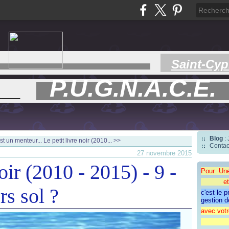
Saint-Cyp
P.U.G.N.A.C.E.
___
Blog
:
st un menteur...
Le petit livre noir (2010... >>
Contac
27 novembre 2015
oir (2010 - 2015) - 9 -
Pour Un
et une 
rs sol ?
c'est le 
gestion d
avec votr
"CAP