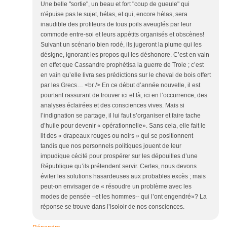
Une belle "sortie", un beau et fort "coup de gueule" qui
n'épuise pas le sujet, hélas, et qui, encore hélas, sera
inaudible des profiteurs de tous poils aveuglés par leur
commode entre-soi et leurs appétits organisés et obscènes!
Suivant un scénario bien rodé, ils jugeront la plume qui les
désigne, ignorant les propos qui les déshonore. C’est en vain
en effet que Cassandre prophétisa la guerre de Troie ; c’est
en vain qu’elle livra ses prédictions sur le cheval de bois offert
par les Grecs… <br /> En ce début d’année nouvelle, il est
pourtant rassurant de trouver ici et là, ici en l’occurrence, des
analyses éclairées et des consciences vives. Mais si
l’indignation se partage, il lui faut s’organiser et faire tache
d’huile pour devenir « opérationnelle». Sans cela, elle fait le
lit des « drapeaux rouges ou noirs » qui se positionnent
tandis que nos personnels politiques jouent de leur
impudique cécité pour prospérer sur les dépouilles d’une
République qu’ils prétendent servir. Certes, nous devons
éviter les solutions hasardeuses aux probables excès ; mais
peut-on envisager de « résoudre un problème avec les
modes de pensée –et les hommes-- qui l’ont engendré»? La
réponse se trouve dans l’isoloir de nos consciences.