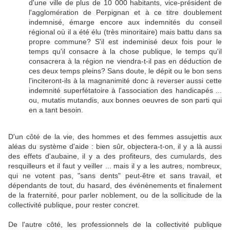
d'une ville de plus de 10 000 habitants, vice-président de
l'agglomération de Perpignan et à ce titre doublement
indemnisé, émarge encore aux indemnités du conseil
régional où il a été élu (très minoritaire) mais battu dans sa
propre commune? S'il est indeminisé deux fois pour le
temps qu'il consacre à la chose publique, le temps qu'il
consacrera à la région ne viendra-t-il pas en déduction de
ces deux temps pleins? Sans doute, le dépit ou le bon sens
l'inciteront-ils à la magnanimité donc à reverser aussi cette
indemnité superfétatoire à l'association des handicapés ...
ou, mutatis mutandis, aux bonnes oeuvres de son parti qui
en a tant besoin.
D'un côté de la vie, des hommes et des femmes assujettis aux
aléas du système d'aide : bien sûr, objectera-t-on, il y a là aussi
des effets d'aubaine, il y a des profiteurs, des cumulards, des
resquilleurs et il faut y veiller ... mais il y a les autres, nombreux,
qui ne votent pas, "sans dents" peut-être et sans travail, et
dépendants de tout, du hasard, des événènements et finalement
de la fraternité, pour parler noblement, ou de la sollicitude de la
collectivité publique, pour rester concret.
De l'autre côté, les professionnels de la collectivité publique