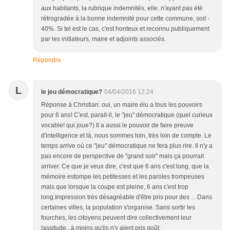
aux habitants, la rubrique indemnités, elle, n'ayant pas été
rétrogradée à la bonne indemnité pour cette commune, soit -
40%. Si tel est le cas, c'est honteux et reconnu publiquement
par les initiateurs, maire et adjoints associés.
Répondre
L
le jeu démocratique?
04/04/2016 12:24
Réponse à Christian: oui, un maire élu a tous les pouvoirs
pour 6 ans! C'est, parait-il, le "jeu" démocratique (quel curieux
vocable! qui joue?) Il a aussi le pouvoir de faire preuve
d'intelligence et là, nous sommes loin, très loin de compte. Le
temps arrive où ce "jeu" démocratique ne fera plus rire. Il n'y a
pas encore de perspective de "grand soir" mais ça pourrait
arriver. Ce que je veux dire, c'est que 6 ans c'est long, que la
mémoire estompe les petitesses et les paroles trompeuses
mais que lorsque la coupe est pleine, 6 ans c'est trop
long.Impression très désagréable d'être pris pour des ... Dans
certaines villes, la population s'organise. Sans sortir les
fourches, les citoyens peuvent dire collectivement leur
lassitude...à moins qu'ils n'y aient pris goût.