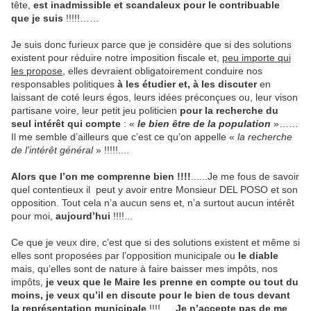
tête,
est inadmissible et scandaleux pour le contribuable
que je suis
!!!!!……
Je suis donc furieux parce que je considère que si des solutions
existent pour réduire notre imposition fiscale et,
peu importe qui
les propose
, elles devraient obligatoirement conduire nos
responsables politiques
à les étudier et, à les discuter
en
laissant de coté leurs égos, leurs idées préconçues ou, leur vison
partisane voire, leur petit jeu politicien
pour la recherche du
seul intérêt qui compte
: «
le bien être de la population
»……
Il me semble d’ailleurs que c’est ce qu’on appelle «
la recherche
de l’intérêt général
» !!!!!....
Alors que l’on me comprenne bien !!!!
......Je me fous de savoir
quel contentieux il peut y avoir entre Monsieur DEL POSO et son
opposition. Tout cela n’a aucun sens et, n’a surtout aucun intérêt
pour moi,
aujourd’hui
!!!!...
Ce que je veux dire, c’est que si des solutions existent et même si
elles sont proposées par l’opposition municipale ou
le diable
mais, qu’elles sont de nature à faire baisser mes impôts, nos
impôts,
je veux que le Maire les prenne en compte ou tout du
moins, je veux qu’il en discute pour le bien de tous devant
la représentation municipale
!!!!…..
Je n’accepte pas de me