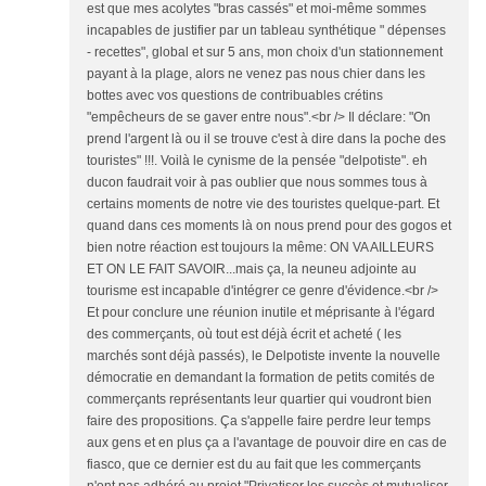
est que mes acolytes "bras cassés" et moi-même sommes
incapables de justifier par un tableau synthétique " dépenses
- recettes", global et sur 5 ans, mon choix d'un stationnement
payant à la plage, alors ne venez pas nous chier dans les
bottes avec vos questions de contribuables crétins
"empêcheurs de se gaver entre nous".<br /> Il déclare: "On
prend l'argent là ou il se trouve c'est à dire dans la poche des
touristes" !!!. Voilà le cynisme de la pensée "delpotiste". eh
ducon faudrait voir à pas oublier que nous sommes tous à
certains moments de notre vie des touristes quelque-part. Et
quand dans ces moments là on nous prend pour des gogos et
bien notre réaction est toujours la même: ON VA AILLEURS
ET ON LE FAIT SAVOIR...mais ça, la neuneu adjointe au
tourisme est incapable d'intégrer ce genre d'évidence.<br />
Et pour conclure une réunion inutile et méprisante à l'égard
des commerçants, où tout est déjà écrit et acheté ( les
marchés sont déjà passés), le Delpotiste invente la nouvelle
démocratie en demandant la formation de petits comités de
commerçants représentants leur quartier qui voudront bien
faire des propositions. Ça s'appelle faire perdre leur temps
aux gens et en plus ça a l'avantage de pouvoir dire en cas de
fiasco, que ce dernier est du au fait que les commerçants