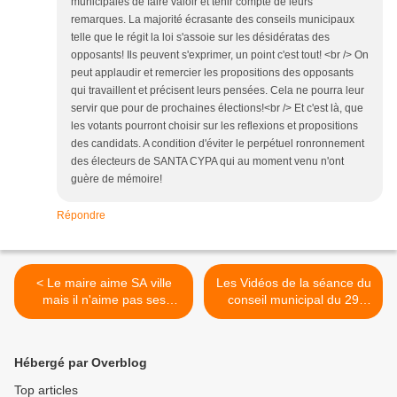
municipales de faire valoir et tenir compte de leurs
remarques. La majorité écrasante des conseils municipaux
telle que le régit la loi s'assoie sur les désidératas des
opposants! Ils peuvent s'exprimer, un point c'est tout! <br /> On
peut applaudir et remercier les propositions des opposants
qui travaillent et précisent leurs pensées. Cela ne pourra leur
servir que pour de prochaines élections!<br /> Et c'est là, que
les votants pourront choisir sur les reflexions et propositions
des candidats. A condition d'éviter le perpétuel ronronnement
des électeurs de SANTA CYPA qui au moment venu n'ont
guère de mémoire!
Répondre
< Le maire aime SA ville
Les Vidéos de la séance du
mais il n'aime pas ses
conseil municipal du 29
habitants
mars : à l'ordre du jour le
budget 2016 >
Hébergé par Overblog
Top articles