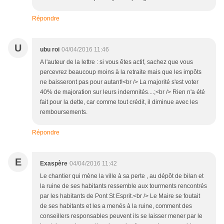
Répondre
U
ubu roi
04/04/2016 11:46
A l'auteur de la lettre : si vous êtes actif, sachez que vous
percevrez beaucoup moins à la retraite mais que les impôts
ne baisseront pas pour autant!<br /> La majorité s'est voter
40% de majoration sur leurs indemnités....;<br /> Rien n'a été
fait pour la dette, car comme tout crédit, il diminue avec les
remboursements.
Répondre
E
Exaspère
04/04/2016 11:42
Le chantier qui mène la ville à sa perte , au dépôt de bilan et
la ruine de ses habitants ressemble aux tourments rencontrés
par les habitants de Pont St Esprit.<br /> Le Maire se foutait
de ses habitants et les a menés à la ruine, comment des
conseillers responsables peuvent ils se laisser mener par le