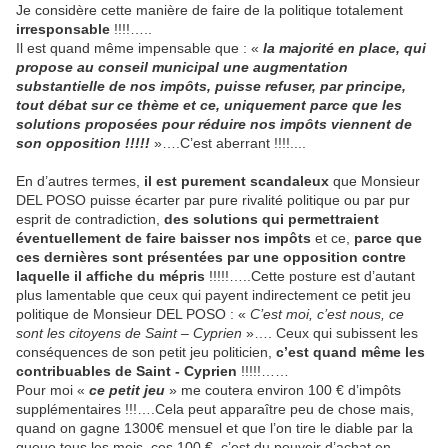
Je considère cette manière de faire de la politique totalement
irresponsable
!!!!…..
Il est quand même impensable que : «
la majorité en place, qui
propose au conseil municipal une augmentation
substantielle de nos impôts, puisse refuser, par principe,
tout débat sur ce thème et ce, uniquement parce que les
solutions proposées pour réduire nos impôts viennent de
son opposition !!!!!
»….C’est aberrant !!!!....
En d’autres termes,
il est purement scandaleux
que Monsieur
DEL POSO puisse écarter par pure rivalité politique ou par pur
esprit de contradiction,
des solutions qui permettraient
éventuellement de faire baisser nos impôts
et ce,
parce que
ces dernières sont présentées par une opposition contre
laquelle il affiche du mépris
!!!!!…..Cette posture est d’autant
plus lamentable que ceux qui payent indirectement ce petit jeu
politique de Monsieur DEL POSO : «
C’est moi, c’est nous, ce
sont les citoyens de Saint – Cyprien
»…. Ceux qui subissent les
conséquences de son petit jeu politicien,
c’est quand même les
contribuables de Saint - Cyprien
!!!!!……
Pour moi «
ce petit jeu
» me coutera environ 100 € d’impôts
supplémentaires !!!….Cela peut apparaître peu de chose mais,
quand on gagne 1300€ mensuel et que l’on tire le diable par la
queue tous les mois, ces 100 €, c’est du pouvoir d’achat en