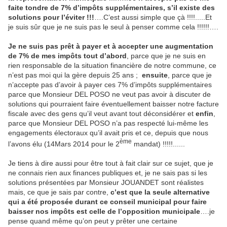
faite tondre de 7% d’impôts supplémentaires, s’il existe des
solutions pour l’éviter !!!
….C’est aussi simple que çà !!!!.....Et
je suis sûr que je ne suis pas le seul à penser comme cela !!!!!!….
Je ne suis pas prêt à payer et à accepter une augmentation
de 7% de mes impôts
tout d’abord
, parce que je ne suis en
rien responsable de la situation financière de notre commune, ce
n’est pas moi qui la gère depuis 25 ans ;
ensuite
, parce que je
n’accepte pas d’avoir à payer ces 7% d’impôts supplémentaires
parce que Monsieur DEL POSO ne veut pas avoir à discuter de
solutions qui pourraient faire éventuellement baisser notre facture
fiscale avec des gens qu’il veut avant tout déconsidérer et
enfin
,
parce que Monsieur DEL POSO n’a pas respecté lui-même les
engagements électoraux qu’il avait pris et ce, depuis que nous
ème
l’avons élu (14Mars 2014 pour le 2
mandat) !!!!!......
Je tiens à dire aussi pour être tout à fait clair sur ce sujet, que je
ne connais rien aux finances publiques et, je ne sais pas si les
solutions présentées par Monsieur JOUANDET sont réalistes
mais, ce que je sais par contre,
c’est que la seule alternative
qui a été proposée durant ce conseil municipal pour faire
baisser nos impôts est celle de l’opposition municipale
….je
pense quand même qu’on peut y prêter une certaine