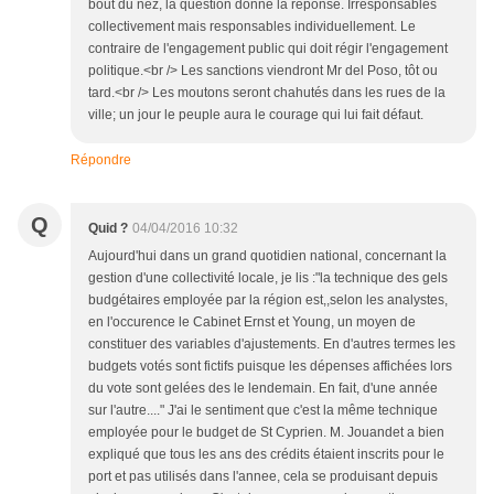
bout du nez, la question donne la réponse. Irresponsables
collectivement mais responsables individuellement. Le
contraire de l'engagement public qui doit régir l'engagement
politique.<br /> Les sanctions viendront Mr del Poso, tôt ou
tard.<br /> Les moutons seront chahutés dans les rues de la
ville; un jour le peuple aura le courage qui lui fait défaut.
Répondre
Q
Quid ?
04/04/2016 10:32
Aujourd'hui dans un grand quotidien national, concernant la
gestion d'une collectivité locale, je lis :"la technique des gels
budgétaires employée par la région est,,selon les analystes,
en l'occurence le Cabinet Ernst et Young, un moyen de
constituer des variables d'ajustements. En d'autres termes les
budgets votés sont fictifs puisque les dépenses affichées lors
du vote sont gelées des le lendemain. En fait, d'une année
sur l'autre...." J'ai le sentiment que c'est la même technique
employée pour le budget de St Cyprien. M. Jouandet a bien
expliqué que tous les ans des crédits étaient inscrits pour le
port et pas utilisés dans l'annee, cela se produisant depuis