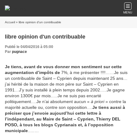
MENU
Accueil
» libre opinion d'un contribuable
libre opinion d'un contribuable
Publié le 04/04/2016 à 05:00
Par
pugnace
Je tiens, avant de vous donner mon sentiment sur cette
augmentation d’impôts de
7%, à me présenter !!!!……Je suis
un contribuable de Saint – Cyprien depuis maintenant 25 ans…
j’ai hérité de la maison de mon père sur Saint – Cyprien en
1991…J’y suis installé à plein temps depuis 2002…..Je gagne
environ 1300€ par mois…..Je ne suis pas encarté
politiquement….Je n’ai absolument aucun «
à priori
» contre la
majorité actuelle ou, contre son opposition….
Je tiens aussi à
préciser que j’envoie aujourd’hui cette lettre à
l’indépendant, au Maire de Saint – Cyprien, Thierry DEL
POSO, à tous les blogs Cyprianais et, à l’opposition
municipale
..……