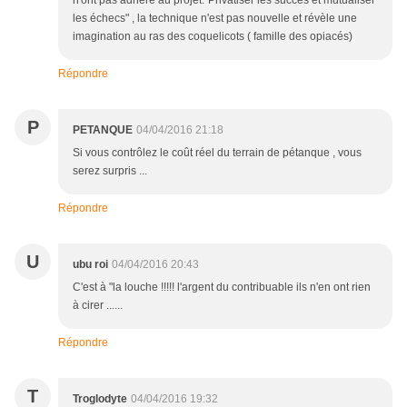
n'ont pas adhéré au projet."Privatiser les succès et mutualiser
les échecs" , la technique n'est pas nouvelle et révèle une
imagination au ras des coquelicots ( famille des opiacés)
Répondre
P
PETANQUE
04/04/2016 21:18
Si vous contrôlez le coût réel du terrain de pétanque , vous
serez surpris ...
Répondre
U
ubu roi
04/04/2016 20:43
C'est à "la louche !!!!! l'argent du contribuable ils n'en ont rien
à cirer ......
Répondre
T
Troglodyte
04/04/2016 19:32