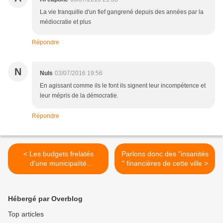
La vie tranquille d'un fief gangrené depuis des années par la
médiocratie et plus
Répondre
N
Nuls
03/07/2016 19:56
En agissant comme ils le font ils signent leur incompétence et
leur mépris de la démocratie.
Répondre
< Les budgets frelatés
Parlons donc des "insanités
d'une municipalité
" financières de cette ville >
d'autruches
Hébergé par Overblog
Top articles