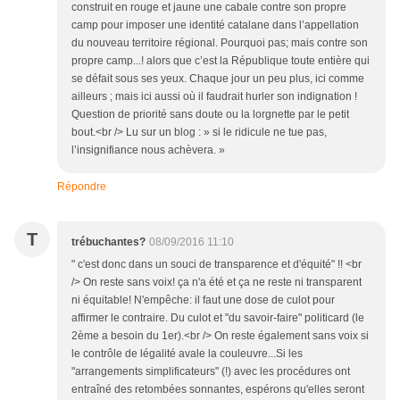
construit en rouge et jaune une cabale contre son propre
camp pour imposer une identité catalane dans l’appellation
du nouveau territoire régional. Pourquoi pas; mais contre son
propre camp...! alors que c’est la République toute entière qui
se défait sous ses yeux. Chaque jour un peu plus, ici comme
ailleurs ; mais ici aussi où il faudrait hurler son indignation !
Question de priorité sans doute ou la lorgnette par le petit
bout.<br /> Lu sur un blog : » si le ridicule ne tue pas,
l’insignifiance nous achèvera. »
Répondre
T
trébuchantes?
08/09/2016 11:10
" c'est donc dans un souci de transparence et d'équité" !! <br
/> On reste sans voix! ça n'a été et ça ne reste ni transparent
ni équitable! N'empêche: il faut une dose de culot pour
affirmer le contraire. Du culot et "du savoir-faire" politicard (le
2ème a besoin du 1er).<br /> On reste également sans voix si
le contrôle de légalité avale la couleuvre...Si les
"arrangements simplificateurs" (!) avec les procédures ont
entraîné des retombées sonnantes, espérons qu'elles seront