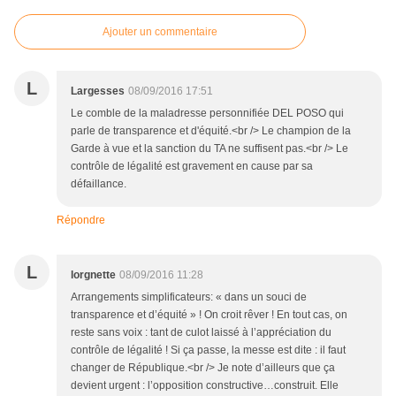
Ajouter un commentaire
L
Largesses
08/09/2016 17:51
Le comble de la maladresse personnifiée DEL POSO qui
parle de transparence et d'équité.<br /> Le champion de la
Garde à vue et la sanction du TA ne suffisent pas.<br /> Le
contrôle de légalité est gravement en cause par sa
défaillance.
Répondre
L
lorgnette
08/09/2016 11:28
Arrangements simplificateurs: « dans un souci de
transparence et d’équité » ! On croit rêver ! En tout cas, on
reste sans voix : tant de culot laissé à l’appréciation du
contrôle de légalité ! Si ça passe, la messe est dite : il faut
changer de République.<br /> Je note d’ailleurs que ça
devient urgent : l’opposition constructive…construit. Elle