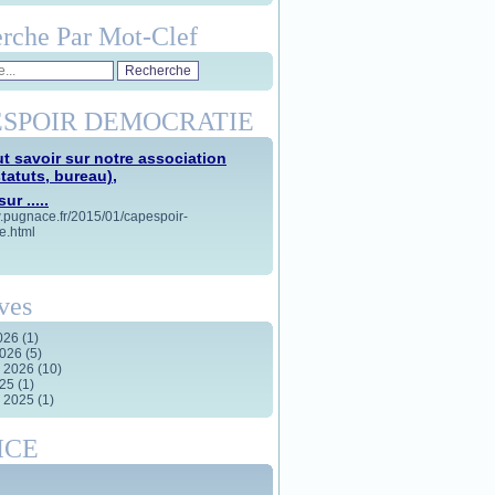
rche Par Mot-Clef
SPOIR DEMOCRATIE
t savoir sur notre association
statuts, bureau),
ur .....
w.pugnace.fr/2015/01/capespoir-
e.html
ves
2026
(1)
2026
(5)
r 2026
(10)
025
(1)
r 2025
(1)
ICE