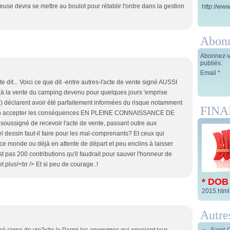
euse devra se mettre au boulot pour rétablir l'ordre dans la gestion
http://www
Abon
Abonnez-vo
publiés.
Email
dit... Voici ce que dit -entre autres-l'acte de vente signé AUSSI
s (à la vente du camping devenu pour quelques jours 'emprise
ix) déclarent avoir été parfaitement informées du risque notamment
FIN
et en accepter les conséquences EN PLEINE CONNAISSANCE DE
 soussigné de recevoir l'acte de vente, passant outre aux
l dessin faut-il faire pour les mal-comprenants? Et ceux qui
ce monde ou déjà en attente de départ et peu enclins à laisser
t pas 200 contributions qu'il faudrait pour sauver l'honneur de
et plus!<br /> Et si peu de courage..!
* DOB
2015.html
Autre
Saint-