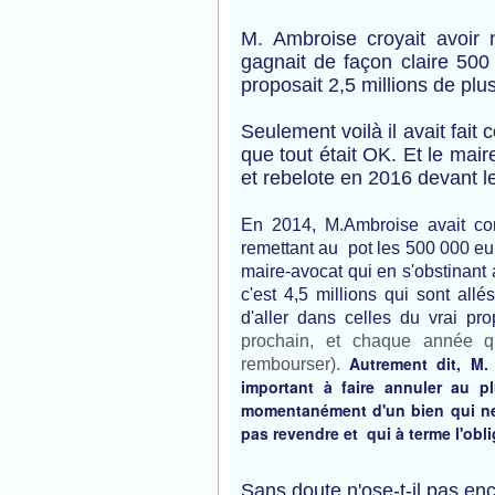
M. Ambroise croyait avoir 
gagnait de façon claire 500
proposait 2,5 millions de plus
Seulement voilà il avait fait
que tout était OK. Et le mair
et rebelote en 2016 devant l
En
2014, M.Ambroise avait com
remettant au pot les 500 000 euros
maire-avocat qui en s'obstinant 
c'est 4,5 millions qui sont al
d'aller dans celles du vrai prop
prochain, et chaque année q
Autrement dit, M.
rembourser).
important à faire annuler au p
momentanément d'un bien qui ne p
pas revendre et qui à terme l'o
Sans doute n'ose-t-il pas en