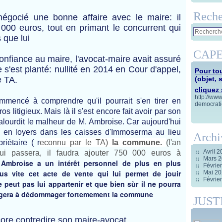
Reche
négocié une bonne affaire avec le maire: il
 000 euros, tout en primant le concurrent qui
 que lui
CAPE
 confiance au maire, l'avocat-maire avait assuré
e s'est planté: nullité en 2014 en Cour d'appel,
Pour tou
e TA.
(objet, 
cliquez s
http://ww
mencé à comprendre qu'il pourrait s'en tirer en
democrati
 litigieux. Mais là il s'est encore fait avoir par son
alourdit le malheur de M. Ambroise. Car aujourd'hui
lés en loyers dans les caisses d'Immoserma au lieu
Archi
riétai
re ( r
econnu par le TA)
la commune.
(l'an
Avril 
ui passera, il faudra ajouter 750 000 euros à
Mars 
 Ambroise a un intérêt personnel de plus en plus
Févrie
lus vite cet acte de vente qui lui permet de jouir
Mai 2
Févrie
eut pas lui appartenir et que bien sùr il ne pourra
bligera à dédommager fortemement la commune
JUST
core contredire son maire-avocat.