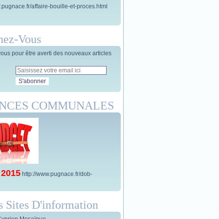
.pugnace.fr/affaire-bouille-et-proces.html
nez-Vous
us pour être averti des nouveaux articles
ANCES COMMUNALES
 2015
http://www.pugnace.fr/dob-
s Sites D'information
Cyprien Mosaïque