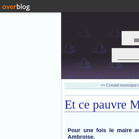
___
<< Conseil municipal d
Et ce pauvre M
Pour une fois le maire av
Ambroise.