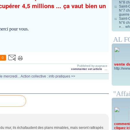
N°8 ch
cupérer 4,5 millions ... ça vaut bien un
Saint-C
N°7 cha
guerre
Saint-C
N°6 cha
»… wha
merci pour vous.
AL 
0
vente d
Published by pugnace
http://www
commenter cet article
…
e mercredi...
Action collective : info pratiques >>
"Affai
commentai
d du mur, ils échafaudent des plans minables, mais seront rattrapés
cliquez ici 