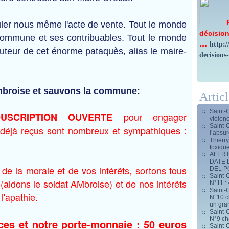
uler nous même l'acte de vente. Tout le monde
décision
commune et ses contribuables. Tout le monde
...
http:
'auteur de cet énorme pataquès, alias le maire-
decisions
mbroise et sauvons la commune:
Artic
Saint-
pour engager
OUSCRIPTION OUVERTE
violen
Saint-
rs déjà reçus sont nombreux et sympathiques :
l’absur
Thierr
toxiqu
ALERT
DATE 
de la morale et de vos intérêts, sortons tous
DEL 
Saint-C
(aidons le soldat AMbroise) et de nos intérêts
N°11 : 
Saint-C
l'apathie.
N°10 ch
un gran
Saint-C
N°9 ch
s et notre porte-monnaie : 50 euros
Saint-C