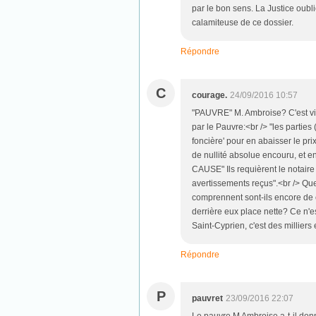
par le bon sens. La Justice oubli
calamiteuse de ce dossier.
Répondre
C
courage.
24/09/2016 10:57
"PAUVRE" M. Ambroise? C'est vite 
par le Pauvre:<br /> "les partie
foncière' pour en abaisser le pr
de nullité absolue encouru, 
CAUSE" Ils requièrent le notaire
avertissements reçus".<br /> Que
comprennent sont-ils encore de 
derrière eux place nette? Ce n'es
Saint-Cyprien, c'est des milliers 
Répondre
P
pauvret
23/09/2016 22:07