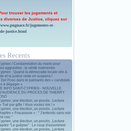
Pour trouver les jugements et
s diverses de Justice, cliquez sur
//www.pugnace.fr/jugements-et-
-de-justice.html
les Recents
Cyprien / Condamnation du maire pour
ces aggravées : la vérité malmenée
Cyprien : Quand la démocratie locale vire à
de et la justice reste en suspens !
y Del Poso dans le palmarès des « candidats
es à dégager »
E INFO SAINT-CYPRIEN - NOUVELLE
D'AUDIENCE DU PROCES DE THIERRY
POSO
yprien, une élection, un procès...Lecture
« Tué par gifle ! Vous voulez rire ! »
yprien, une élection, un procès...Lecture
apitre « Fracassure » : " J’entends sans voir
d clac "
yprien, une élection, un procès...Lecture
apitre "Le guêpier" : Le coup d'assommoir
yprien, une élection, un procès...Lecture