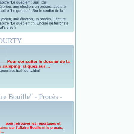
apitre "Le guêpier" : Sun Tzu
yprien, une élection, un procès...Lecture
pitre "Le guêpier" : Sur le sentier de la
yprien, une élection, un procès...Lecture
pitre "Le guêpier" : "« Enculé de terroriste
t’s else ?
FOURTY
Pour consulter le dossier de la
u camping cliquez sur ...
.pugnace.fr/al-fourty.html
re Bouille" - Procès -
pour retrouver les reportages et
res sur l'affaire Bouille et le procès,
...