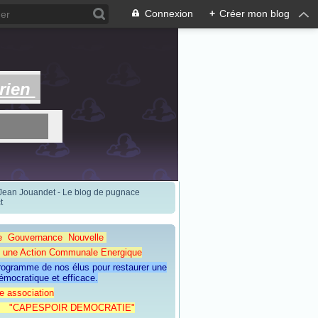
Connexion
+
Créer mon blog
rien
 Jean Jouandet - Le blog de pugnace
t
e Gouvernance Nouvelle
Action Communale Energique
programme de nos élus pour restaurer une
émocratique et efficace.
e association
ESPOIR DEMOCRATIE"