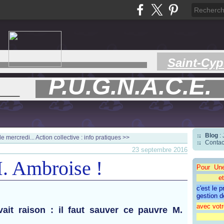
Saint-Cyp
P.U.G.N.A.C.E.
___
Blog
:
e mercredi...
Action collective : info pratiques >>
Contac
23 septembre 2016
. Ambroise !
Pour Un
et une 
c'est le 
gestion d
avec votr
ait raison : il faut sauver ce pauvre M.
"CAP