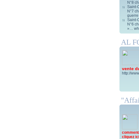
N°8 ch
Saint-C
N°7 cha
guerre
Saint-C
N°6 cha
»… wha
AL 
vente d
http://www
"Affai
commentai
cliquez ici 