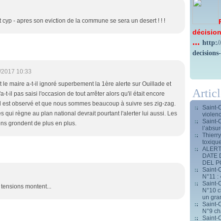
t cyp - apres son eviction de la commune se sera un desert ! ! !
décision
...
http:
decisions
/2017 10:33
 le maire a-t-il ignoré superbement la 1ère alerte sur Ouillade et
Artic
il pas saisi l'occasion de tout arrêter alors qu'il était encore
u'il est observé et que nous sommes beaucoup à suivre ses zig-zag.
Saint-
es qui règne au plan national devrait pourtant l'alerter lui aussi. Les
violen
Saint-
ens grondent de plus en plus.
l’absur
Thierr
toxiqu
ALERT
DATE 
DEL 
Saint-C
N°11 : 
Saint-C
 tensions montent...
N°10 ch
un gran
Saint-C
N°9 ch
Saint-C