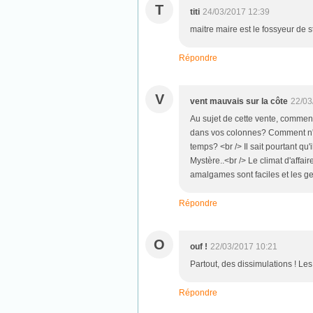
T
titi
24/03/2017 12:39
maitre maire est le fossyeur de s
Répondre
V
vent mauvais sur la côte
22/03
Au sujet de cette vente, comment
dans vos colonnes? Comment n'a-t-
temps? <br /> Il sait pourtant q
Mystère..<br /> Le climat d'affair
amalgames sont faciles et les g
Répondre
O
ouf !
22/03/2017 10:21
Partout, des dissimulations ! Les
Répondre