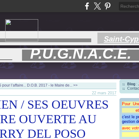
Saint-Cyp
P.U.G.N.A.C.E.
___
Blog
:
pour l’affaire...
D.O.B. 2017 - le Maire de... >>
Contac
22 mars 2017
IEN / SES OEUVRES
Pour Un
et une 
TTRE OUVERTE AU
c'est le 
gestion d
avec votr
ERRY DEL POSO
"CAP