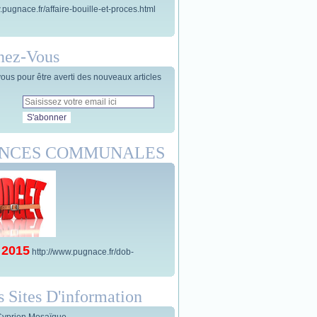
.pugnace.fr/affaire-bouille-et-proces.html
nez-Vous
us pour être averti des nouveaux articles
ANCES COMMUNALES
 2015
http://www.pugnace.fr/dob-
s Sites D'information
Cyprien Mosaïque