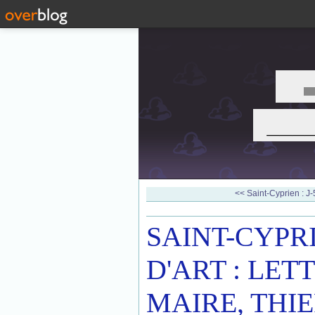
___
<< Saint-Cyprien : J-5 
SAINT-CYPR
D'ART : LE
MAIRE, THI