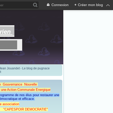
Connexion
+
Créer mon blog
rien
 Jean Jouandet - Le blog de pugnace
t
e Gouvernance Nouvelle
Action Communale Energique
programme de nos élus pour restaurer une
émocratique et efficace.
e association
ESPOIR DEMOCRATIE"