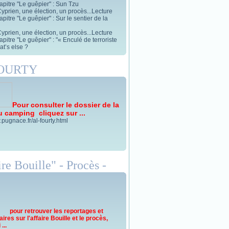
apitre "Le guêpier" : Sun Tzu
yprien, une élection, un procès...Lecture
pitre "Le guêpier" : Sur le sentier de la
yprien, une élection, un procès...Lecture
pitre "Le guêpier" : "« Enculé de terroriste
t’s else ?
FOURTY
Pour consulter le dossier de la
u camping cliquez sur ...
.pugnace.fr/al-fourty.html
re Bouille" - Procès -
pour retrouver les reportages et
res sur l'affaire Bouille et le procès,
...