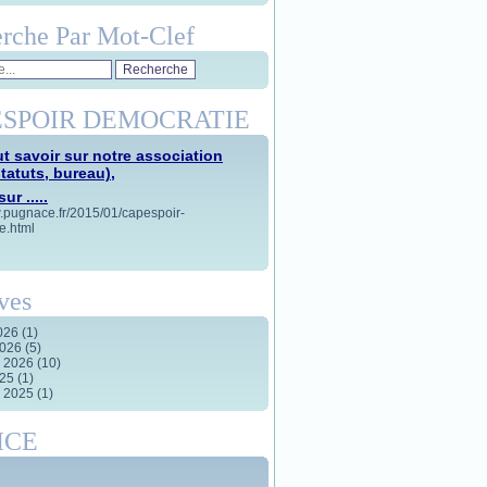
rche Par Mot-Clef
SPOIR DEMOCRATIE
t savoir sur notre association
statuts, bureau),
ur .....
w.pugnace.fr/2015/01/capespoir-
e.html
ves
2026
(1)
2026
(5)
r 2026
(10)
025
(1)
r 2025
(1)
ICE