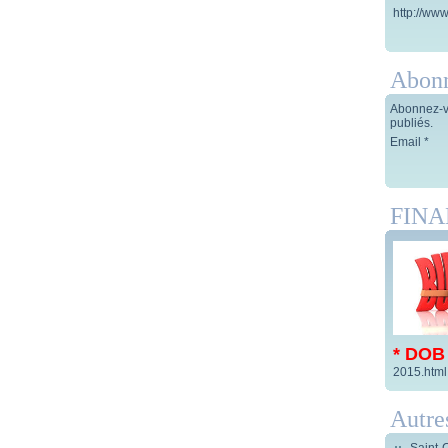
http://www
Abon
Abonnez-vo
publiés.
Email
FIN
* DOB
2015.html
Autre
Saint-