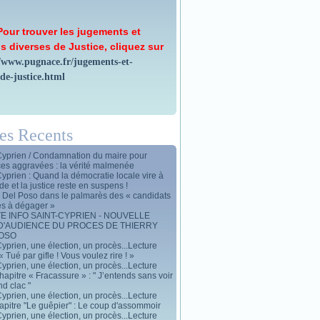
Pour trouver les jugements et
s diverses de Justice, cliquez sur
//www.pugnace.fr/jugements-et-
-de-justice.html
les Recents
Cyprien / Condamnation du maire pour
ces aggravées : la vérité malmenée
Cyprien : Quand la démocratie locale vire à
de et la justice reste en suspens !
y Del Poso dans le palmarès des « candidats
es à dégager »
E INFO SAINT-CYPRIEN - NOUVELLE
D'AUDIENCE DU PROCES DE THIERRY
POSO
yprien, une élection, un procès...Lecture
« Tué par gifle ! Vous voulez rire ! »
yprien, une élection, un procès...Lecture
apitre « Fracassure » : " J’entends sans voir
d clac "
yprien, une élection, un procès...Lecture
apitre "Le guêpier" : Le coup d'assommoir
yprien, une élection, un procès...Lecture