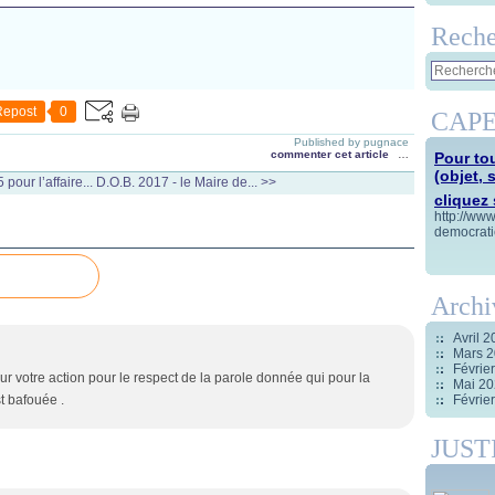
Reche
Repost
0
CAPE
Published by pugnace
commenter cet article
…
Pour tou
(objet, 
pour l’affaire...
D.O.B. 2017 - le Maire de... >>
cliquez s
http://ww
democrati
Archi
Avril 
Mars 
Févrie
r votre action pour le respect de la parole donnée qui pour la
Mai 2
t bafouée .
Févrie
JUST