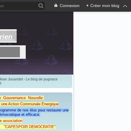
Connexion
+
Créer mon blog
rien
 Jean Jouandet - Le blog de pugnace
t
e Gouvernance Nouvelle
Action Communale Energique
programme de nos élus pour restaurer une
émocratique et efficace.
e association
ESPOIR DEMOCRATIE"