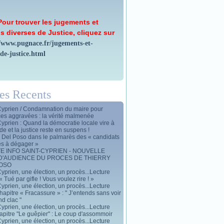
Pour trouver les jugements et
s diverses de Justice, cliquez sur
//www.pugnace.fr/jugements-et-
-de-justice.html
les Recents
Cyprien / Condamnation du maire pour
ces aggravées : la vérité malmenée
Cyprien : Quand la démocratie locale vire à
de et la justice reste en suspens !
y Del Poso dans le palmarès des « candidats
es à dégager »
E INFO SAINT-CYPRIEN - NOUVELLE
D'AUDIENCE DU PROCES DE THIERRY
POSO
yprien, une élection, un procès...Lecture
« Tué par gifle ! Vous voulez rire ! »
yprien, une élection, un procès...Lecture
apitre « Fracassure » : " J’entends sans voir
d clac "
yprien, une élection, un procès...Lecture
apitre "Le guêpier" : Le coup d'assommoir
yprien, une élection, un procès...Lecture