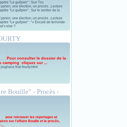
apitre "Le guêpier" : Sun Tzu
yprien, une élection, un procès...Lecture
pitre "Le guêpier" : Sur le sentier de la
yprien, une élection, un procès...Lecture
pitre "Le guêpier" : "« Enculé de terroriste
t’s else ?
FOURTY
Pour consulter le dossier de la
u camping cliquez sur ...
.pugnace.fr/al-fourty.html
re Bouille" - Procès -
pour retrouver les reportages et
res sur l'affaire Bouille et le procès,
...