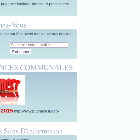
.pugnace.fr/affaire-bouille-et-proces.html
nez-Vous
us pour être averti des nouveaux articles
ANCES COMMUNALES
 2015
http://www.pugnace.fr/dob-
s Sites D'information
Cyprien Mosaïque