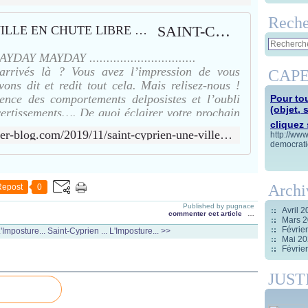
Reche
SAINT-CYPRIEN, UNE VILLE EN CHUTE LIBRE …
AYDAY MAYDAY ...............................
rivés là ? Vous avez l’impression de vous
CAPE
ons dit et redit tout cela. Mais relisez-nous !
ence des comportements delposistes et l’oubli
Pour tou
(objet, 
ertissements…. De quoi éclairer votre prochain
cliquez s
http://capespoirmosaique.over-blog.com/2019/11/saint-cyprien-une-ville-en-chute-libre.html
http://ww
democrati
Archi
Repost
0
Published by pugnace
Avril 
commenter cet article
…
Mars 
Févrie
'Imposture...
Saint-Cyprien ... L'Imposture... >>
Mai 2
Févrie
JUST