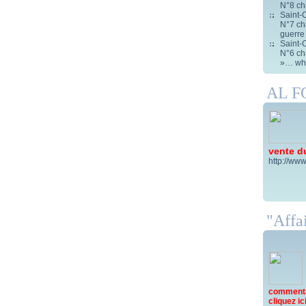
N°8 ch
Saint-C
N°7 cha
guerre
Saint-C
N°6 cha
»… wha
AL 
vente d
http://www
"Affai
commentai
cliquez ici 