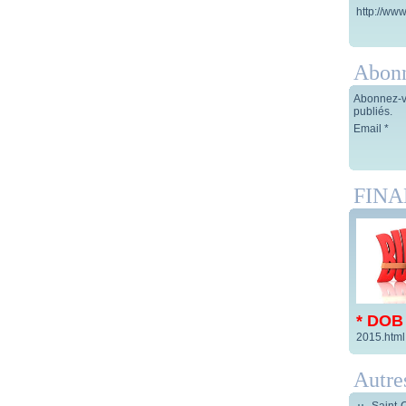
http://www
Abon
Abonnez-vo
publiés.
Email
FIN
* DOB
2015.html
Autre
Saint-