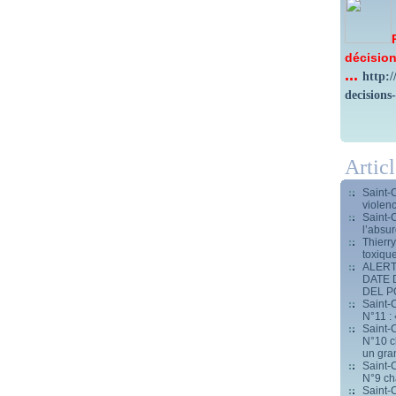
décision
...
http:
decisions
Artic
Saint-
violen
Saint-
l’absur
Thierr
toxiqu
ALERT
DATE 
DEL 
Saint-C
N°11 : 
Saint-C
N°10 ch
un gran
Saint-C
N°9 ch
Saint-C