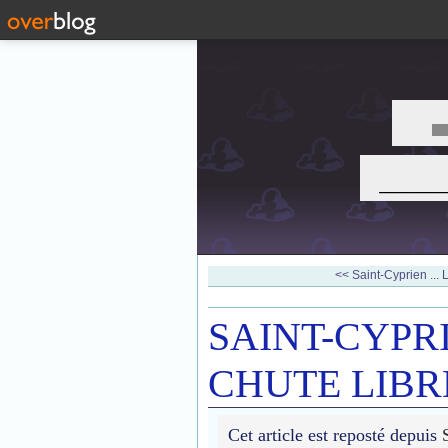
___
<< Saint-Cyprien ... L
SAINT-CYPRI
CHUTE LIBR
Cet article est reposté depuis