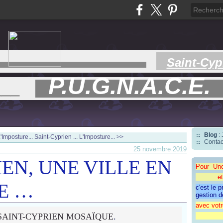
Saint-Cyp
P.U.G.N.A.C.E.
___
Blog
:
'Imposture...
Saint-Cyprien ... L'Imposture... >>
Contac
25 novembre 2019
EN, UNE VILLE EN
Pour Un
et une 
E …
c'est le 
gestion d
avec votr
SAINT-CYPRIEN MOSAÏQUE
.
"CAP