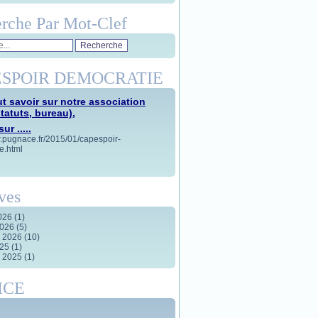
rche Par Mot-Clef
SPOIR DEMOCRATIE
t savoir sur notre association
statuts, bureau),
ur .....
w.pugnace.fr/2015/01/capespoir-
e.html
ves
2026
(1)
2026
(5)
r 2026
(10)
025
(1)
r 2025
(1)
ICE