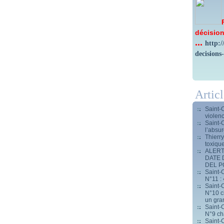
décision
...
http:
decisions
Artic
Saint-
violen
Saint-
l’absur
Thierr
toxiqu
ALERT
DATE 
DEL 
Saint-C
N°11 : 
Saint-C
N°10 ch
un gran
Saint-C
N°9 ch
Saint-C