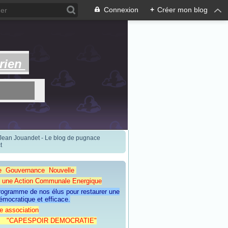
Connexion
+
Créer mon blog
rien
 Jean Jouandet - Le blog de pugnace
t
e Gouvernance Nouvelle
Action Communale Energique
programme de nos élus pour restaurer une
émocratique et efficace.
e association
ESPOIR DEMOCRATIE"