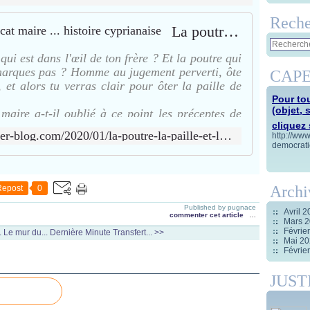
Reche
La poutre, la paille et l’avocat maire ... histoire cyprianaise
qui est dans l'œil de ton frère ? Et la poutre qui
emarques pas ? Homme au jugement perverti, ôte
CAPE
 et alors tu verras clair pour ôter la paille de
Pour tou
(objet, 
ire a-t-il oublié à ce point les préceptes de
cliquez s
tombeur " de feu Jacques Bouille
http://capespoirmosaique.over-blog.com/2020/01/la-poutre-la-paille-et-l-avocat-maire-histoire-cyprianaise.html
http://ww
democrati
Archi
Repost
0
Published by pugnace
Avril 
commenter cet article
…
Mars 
Févrie
. Le mur du...
Dernière Minute Transfert... >>
Mai 2
Févrie
JUST