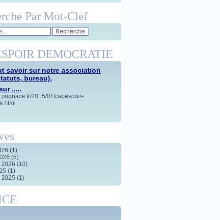
rche Par Mot-Clef
SPOIR DEMOCRATIE
t savoir sur notre association
statuts, bureau),
ur .....
w.pugnace.fr/2015/01/capespoir-
e.html
ves
2026
(1)
2026
(5)
r 2026
(10)
025
(1)
r 2025
(1)
ICE