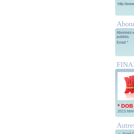
http://www
Abon
Abonnez-vo
publiés.
Email
FIN
* DOB
2015.html
Autre
Saint-