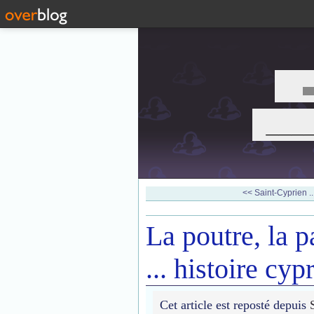
___
<< Saint-Cyprien ..
La poutre, la p
... histoire cyp
Cet article est reposté depuis