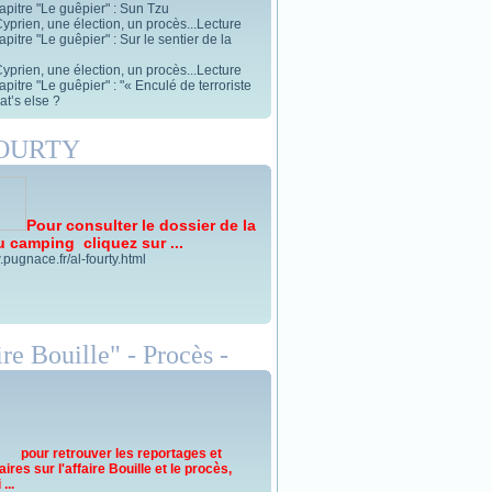
apitre "Le guêpier" : Sun Tzu
yprien, une élection, un procès...Lecture
pitre "Le guêpier" : Sur le sentier de la
yprien, une élection, un procès...Lecture
pitre "Le guêpier" : "« Enculé de terroriste
t’s else ?
FOURTY
Pour consulter le dossier de la
u camping cliquez sur ...
.pugnace.fr/al-fourty.html
re Bouille" - Procès -
pour retrouver les reportages et
res sur l'affaire Bouille et le procès,
...