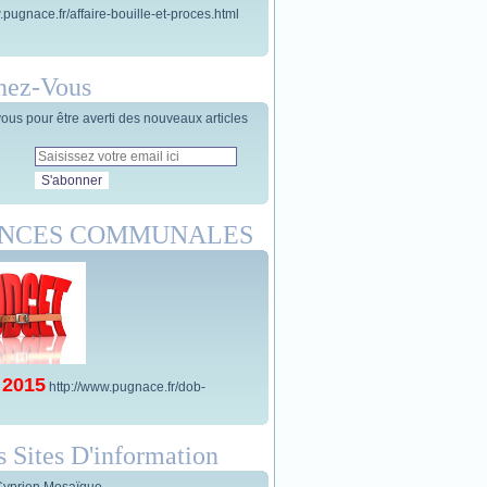
.pugnace.fr/affaire-bouille-et-proces.html
nez-Vous
us pour être averti des nouveaux articles
ANCES COMMUNALES
 2015
http://www.pugnace.fr/dob-
s Sites D'information
Cyprien Mosaïque