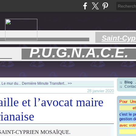
Saint-Cyp
P.U.G.N.A.C.E.
___
Blog
:
. Le mur du...
Dernière Minute Transfert... >>
Contac
28 janvier 2020
aille et l’avocat maire
Pour Un
et une 
rianaise
c'est le 
gestion d
avec votr
SAINT-CYPRIEN MOSAÏQUE
.
"CAP