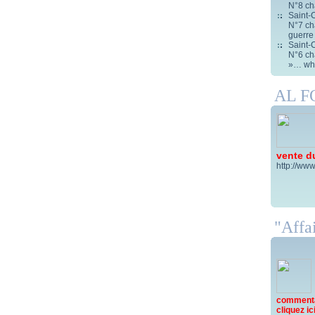
N°8 ch
Saint-C
N°7 cha
guerre
Saint-C
N°6 cha
»… wha
AL 
vente d
http://www
"Affai
commentai
cliquez ici 