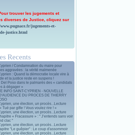
Pour trouver les jugements et
s diverses de Justice, cliquez sur
//www.pugnace.fr/jugements-et-
-de-justice.html
les Recents
Cyprien / Condamnation du maire pour
ces aggravées : la vérité malmenée
Cyprien : Quand la démocratie locale vire à
de et la justice reste en suspens !
y Del Poso dans le palmarès des « candidats
es à dégager »
E INFO SAINT-CYPRIEN - NOUVELLE
D'AUDIENCE DU PROCES DE THIERRY
POSO
yprien, une élection, un procès...Lecture
« Tué par gifle ! Vous voulez rire ! »
yprien, une élection, un procès...Lecture
apitre « Fracassure » : " J’entends sans voir
d clac "
yprien, une élection, un procès...Lecture
apitre "Le guêpier" : Le coup d'assommoir
yprien, une élection, un procès...Lecture