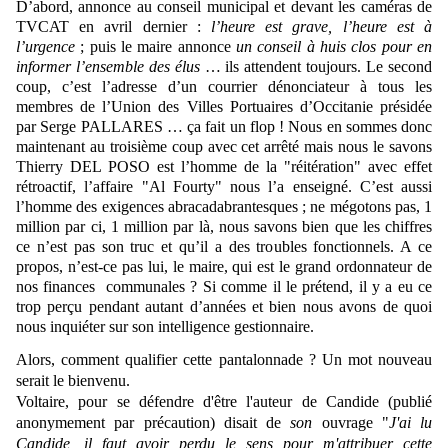
D’abord, annonce au conseil municipal et devant les caméras de
TVCAT en avril dernier :
l’heure est grave, l’heure est à
l’urgence
; puis le maire annonce
un conseil à huis clos pour en
informer l’ensemble des élus
… ils attendent toujours. Le second
coup, c’est l’adresse d’un courrier dénonciateur à tous les
membres de l’Union des Villes Portuaires d’Occitanie présidée
par Serge PALLARES … ça fait un flop ! Nous en sommes donc
maintenant au troisième coup avec cet arrêté mais nous le savons
Thierry DEL POSO est l’homme de la "réitération" avec effet
rétroactif, l’affaire "Al Fourty" nous l’a enseigné. C’est aussi
l’homme des exigences abracadabrantesques ; ne mégotons pas, 1
million par ci, 1 million par là, nous savons bien que les chiffres
ce n’est pas son truc et qu’il a des troubles fonctionnels. A ce
propos, n’est-ce pas lui, le maire, qui est le grand ordonnateur de
nos finances communales ? Si comme il le prétend, il y a eu ce
trop perçu pendant autant d’années et bien nous avons de quoi
nous inquiéter sur son intelligence gestionnaire.
Alors, comment qualifier cette pantalonnade ? Un mot nouveau
serait le bienvenu.
Voltaire, pour se défendre d'être l'auteur de Candide (publié
anonymement par précaution) disait de
son
ouvrage "
J'ai lu
Candide, il faut avoir perdu le sens pour m'attribuer cette