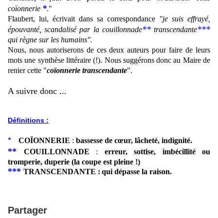
*
coïonnerie
."
Flaubert, lui, écrivait dans sa correspondance
"je suis effrayé,
**
***
épouvanté, scandalisé par la couillonnade
transcendante
qui règne sur les humains".
Nous, nous autoriserons de ces deux auteurs pour faire de leurs
mots une
synthèse littéraire (!). Nous suggérons donc au Maire de
renier cette "
coïonnerie transcendante
".
A suivre donc ...
Définitions :
*
COÏONNERIE
:
bassesse de cœur, lâcheté, indignité.
**
COUILLONNADE
:
e
rreur, sottise, imbécillité ou
tromperie, duperie (la coupe est pleine !)
***
TRANSCENDANTE :
qui dépasse la raison.
Partager