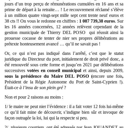
jours d’un trop perçu de rémunérations cumulées en 16 ans et sa
prime de départ à la retraite… ! Le recouvrement réclamé s’élève
à un million quatre vingt-sept mille sept cent trente neuf euros et
38 cts !! On vous le redonne en chiffres :
1 087 739,38 euros
. Sur
les 16 années concernées, 12 années relèvent cependant de la
gestion municipale de Thierry DEL POSO qui réussit ainsi la
prouesse cocasse de tenter de nier ses propres délibérations au
prétexte honteusement avancé … qu’il ne savait pas !
Or, ce qui n’est pas indiqué dans l’arrêté, c’est que le statut
juridique du Directeur du port, initialement de droit privé donc, a
été renouvelé sous cette forme et jusqu’en 2021 par délibérations
successives
votées en conseil municipal
et ainsi, depuis 2009,
sous la présidence du Maire DEL POSO (
encore une fois
,
Président de la Régie Autonome du Port de Saint-Cyprien !).
Était-ce
à l’insu de son plein gré
?
Non et pour 2 raisons au moins :
1/ le maire ne peut nier l’évidence :
il a fait voter 12 fois lui-même
ce qu’il fait mine de découvrir, s’indigne bien sûr et invoque de
façon outragée la loi, lui qui la respecte si peu.
2/
plusieurs courriers, ont été adressés par Jean JOUANDET au