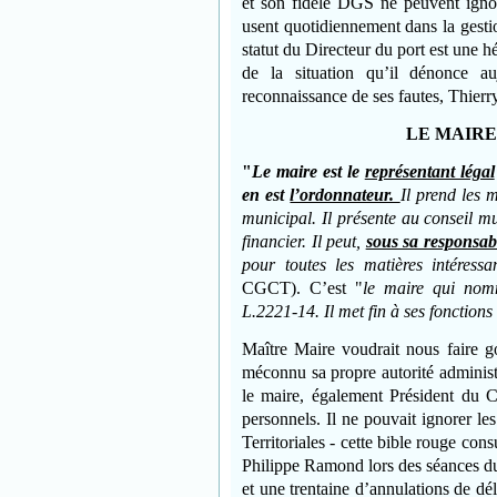
et son fidèle DGS ne peuvent ignor
usent quotidiennement dans la gestio
statut du Directeur du port est une h
de la situation qu’il dénonce au
reconnaissance de ses fautes, Thierry
LE MAIRE
"
Le maire est le
représentant légal
en est
l’ordonnateur.
Il prend les 
municipal. Il présente au conseil m
financier. Il peut,
sous sa responsabi
pour toutes les matières intéress
CGCT). C’est "
le maire qui nomm
L.2221-14. Il met fin à ses fonctio
Maître Maire voudrait nous faire go
méconnu sa propre autorité administ
le maire, également Président du Co
personnels. Il ne pouvait ignorer l
Territoriales - cette bible rouge con
Philippe Ramond lors des séances du
et une trentaine d’annulations de dél