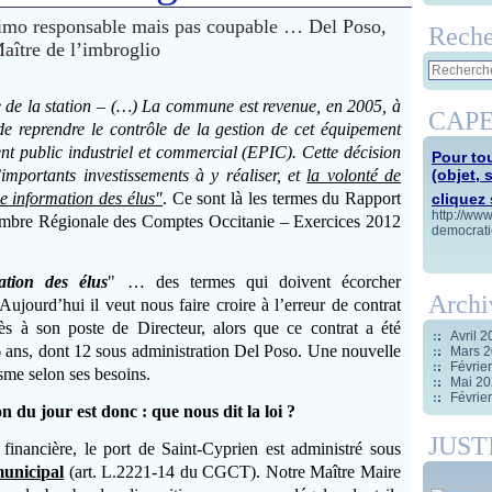
Reche
le de la station – (…) La commune est revenue, en 2005, à
CAPE
de reprendre le contrôle de la gestion de cet équipement
t public industriel et commercial (EPIC). Cette décision
Pour tou
importants investissements à y réaliser, et
la volonté de
(objet, 
ne information des élus"
. Ce sont là les termes du Rapport
cliquez s
http://ww
hambre Régionale des Comptes Occitanie – Exercices 2012
democrati
ation des élus
" … des termes qui doivent écorcher
Archi
ujourd’hui il veut nous faire croire à l’erreur de contrat
ès à son poste de Directeur, alors que ce contrat a été
Avril 
6 ans, dont 12 sous administration Del Poso. Une nouvelle
Mars 
Févrie
isme selon ses besoins.
Mai 2
Févrie
 du jour est donc : que nous dit la loi ?
JUST
financière, le port de Saint-Cyprien est administré sous
municipal
(art. L.2221-14 du CGCT). Notre Maître Maire