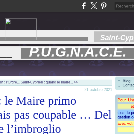
Saint-Cyp
P.U.G.N.A.C.E.
___
Blog
:
n : l’Ordre...
Saint-Cyprien : quand le maire... >>
Contac
21 octobre 2021
: le Maire primo
Pour Un
et une 
ais pas coupable … Del
c'est le 
gestion d
avec votr
e l’imbroglio
"CAP