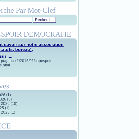
rche Par Mot-Clef
SPOIR DEMOCRATIE
t savoir sur notre association
statuts, bureau),
ur .....
w.pugnace.fr/2015/01/capespoir-
e.html
ves
2026
(1)
2026
(5)
r 2026
(10)
025
(1)
r 2025
(1)
ICE