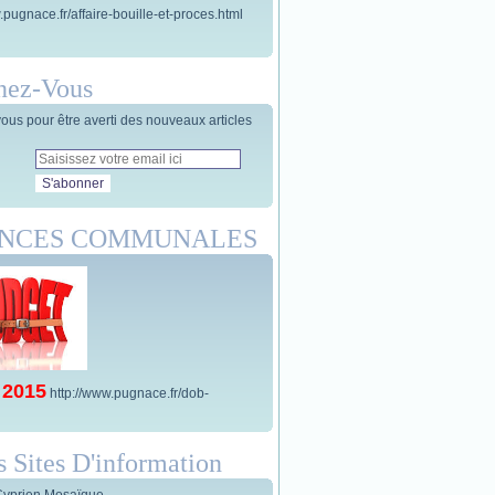
.pugnace.fr/affaire-bouille-et-proces.html
nez-Vous
us pour être averti des nouveaux articles
ANCES COMMUNALES
 2015
http://www.pugnace.fr/dob-
s Sites D'information
Cyprien Mosaïque