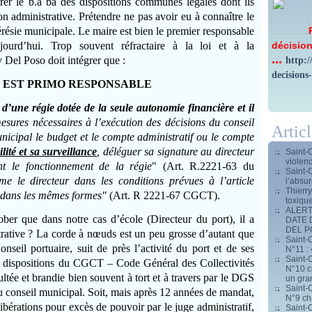
er le b.a ba des dispositions communes légales dont ils
n administrative. Prétendre ne pas avoir eu à connaître le
érésie municipale. Le maire est bien le premier responsable
décision
jourd’hui. Trop souvent réfractaire à la loi et à la
...
 Del Poso doit intégrer que :
http:
decisions
 EST PRIMO RESPONSABLE
d’une régie dotée de la seule autonomie financière et il
mesures nécessaires à l’exécution des décisions du conseil
Artic
unicipal le budget et le compte administratif ou le compte
lité et sa surveillance
, déléguer sa signature au directeur
Saint-
violen
ant le fonctionnement de la régie
" (Art. R.2221-63 du
Saint-
e le directeur dans les conditions prévues à l’article
l’absur
Thierr
ns dans les mêmes formes"
(Art. R 2221-67 CGCT).
toxiqu
ALERT
ber que dans notre cas d’école (Directeur du port), il a
DATE 
DEL 
rative ? La corde à nœuds est un peu grosse d’autant que
Saint-C
nseil portuaire, suit de près l’activité du port et de ses
N°11 : 
Saint-C
es dispositions du CGCT – Code Général des Collectivités
N°10 ch
sultée et brandie bien souvent à tort et à travers par le DGS
un gran
Saint-C
 conseil municipal. Soit, mais après 12 années de mandat,
N°9 ch
ibérations pour excès de pouvoir par le juge administratif,
Saint-C