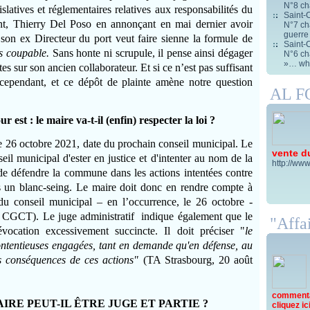
N°8 ch
slatives et réglementaires relatives aux responsabilités du
Saint-C
ant, Thierry Del Poso en annonçant en mai dernier avoir
N°7 cha
guerre
son ex Directeur du port veut faire sienne la formule de
Saint-C
s coupable.
Sans honte ni scrupule, il pense ainsi dégager
N°6 cha
»… wha
tes sur son ancien collaborateur. Et si ce n’est pas suffisant
 cependant, et ce dépôt de plainte amène notre question
AL 
 est : le maire va-t-il (enfin) respecter la loi ?
 26 octobre 2021, date du prochain conseil municipal. Le
vente d
eil municipal d'ester en justice et d'intenter au nom de la
http://www
de défendre la commune dans les actions intentées contre
as un blanc-seing. Le maire doit donc en rendre compte à
du conseil municipal – en l’occurrence, le 26 octobre -
 CGCT). Le juge administratif indique également que le
"Affai
ocation excessivement succincte. Il doit préciser "
le
ontentieuses engagées, tant en demande qu'en défense, au
 conséquences de ces actions"
(TA Strasbourg, 20 août
commentai
AIRE PEUT-IL ÊTRE JUGE ET PARTIE ?
cliquez ici 