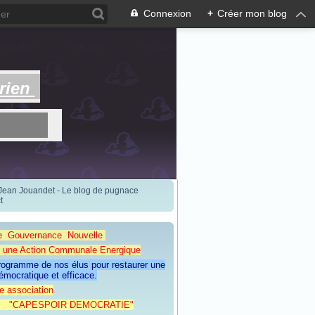
Connexion
+
Créer mon blog
rien
 Jean Jouandet - Le blog de pugnace
t
e Gouvernance Nouvelle
Action Communale Energique
programme de nos élus pour restaurer une
émocratique et efficace.
e association
ESPOIR DEMOCRATIE"