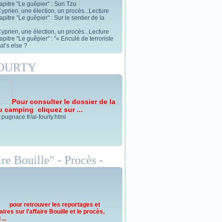
apitre "Le guêpier" : Sun Tzu
yprien, une élection, un procès...Lecture
pitre "Le guêpier" : Sur le sentier de la
yprien, une élection, un procès...Lecture
pitre "Le guêpier" : "« Enculé de terroriste
t’s else ?
FOURTY
Pour consulter le dossier de la
u camping cliquez sur ...
.pugnace.fr/al-fourty.html
re Bouille" - Procès -
pour retrouver les reportages et
res sur l'affaire Bouille et le procès,
...