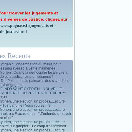
Pour trouver les jugements et
s diverses de Justice, cliquez sur
//www.pugnace.fr/jugements-et-
-de-justice.html
les Recents
Cyprien / Condamnation du maire pour
ces aggravées : la vérité malmenée
Cyprien : Quand la démocratie locale vire à
de et la justice reste en suspens !
y Del Poso dans le palmarès des « candidats
es à dégager »
E INFO SAINT-CYPRIEN - NOUVELLE
D'AUDIENCE DU PROCES DE THIERRY
POSO
yprien, une élection, un procès...Lecture
« Tué par gifle ! Vous voulez rire ! »
yprien, une élection, un procès...Lecture
apitre « Fracassure » : " J’entends sans voir
d clac "
yprien, une élection, un procès...Lecture
apitre "Le guêpier" : Le coup d'assommoir
yprien, une élection, un procès...Lecture