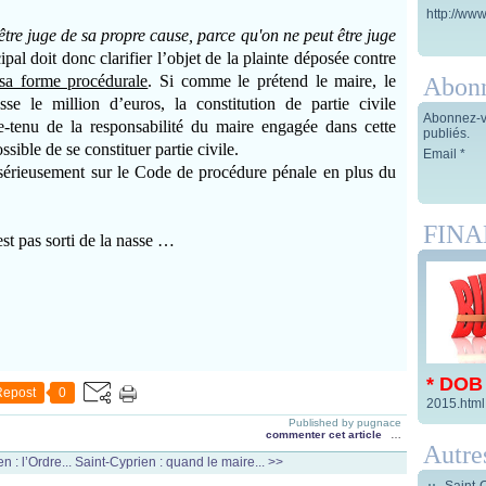
http://www
être juge de sa propre cause, parce qu'on ne peut être juge
pal doit donc clarifier l’objet de la plainte déposée contre
sa forme procédurale
. Si comme le prétend le maire, le
Abon
 le million d’euros, la constitution de partie civile
Abonnez-vo
tenu de la responsabilité du maire engagée dans cette
publiés.
ossible de se constituer partie civile.
Email
 sérieusement sur le Code de procédure pénale en plus du
FIN
st pas sorti de la nasse …
* DOB
Repost
0
2015.html
Published by pugnace
commenter cet article
…
Autre
n : l’Ordre...
Saint-Cyprien : quand le maire... >>
Saint-