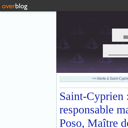
___
<< Alerte à Saint-Cyprie
Saint-Cyprien 
responsable m
Poso, Maître d