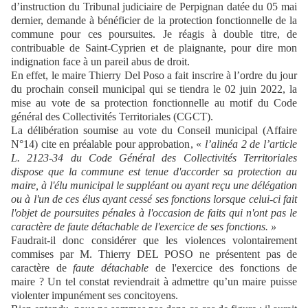
d’instruction du Tribunal judiciaire de Perpignan datée du 05 mai
dernier, demande à bénéficier de la protection fonctionnelle de la
commune pour ces poursuites. Je réagis à double titre, de
contribuable de Saint-Cyprien et de plaignante, pour dire mon
indignation face à un pareil abus de droit.
En effet, le maire Thierry Del Poso a fait inscrire à l’ordre du jour
du prochain conseil municipal qui se tiendra le 02 juin 2022, la
mise au vote de sa protection fonctionnelle au motif du Code
général des Collectivités Territoriales (CGCT).
La délibération soumise au vote du Conseil municipal (Affaire
N°14) cite en préalable pour approbation, «
l’alinéa 2 de l’article
L. 2123-34 du Code Général des Collectivités Territoriales
dispose que la commune est tenue d'accorder sa protection au
maire, à l'élu municipal le suppléant ou ayant reçu une délégation
ou à l'un de ces élus ayant cessé ses fonctions lorsque celui-ci fait
l'objet de poursuites pénales à l'occasion de faits qui n'ont pas le
caractère de faute détachable de l'exercice de ses fonctions. »
Faudrait-il donc considérer que les violences volontairement
commises par M. Thierry DEL POSO ne présentent pas de
caractère de
faute détachable
de l'exercice des fonctions de
maire ? Un tel constat reviendrait à admettre qu’un maire puisse
violenter impunément ses concitoyens.