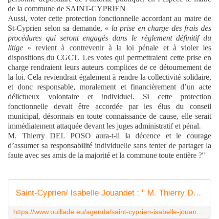
de la commune de SAINT-CYPRIEN
Aussi, voter cette protection fonctionnelle accordant au maire de
St-Cyprien selon sa demande, «
la prise en charge des frais des
procédures qui seront engagés dans le règlement définitif du
litige
» revient à contrevenir à la loi pénale et à violer les
dispositions du CGCT. Les votes qui permettraient cette prise en
charge rendraient leurs auteurs complices de ce détournement de
la loi. Cela reviendrait également à rendre la collectivité solidaire,
et donc responsable, moralement et financièrement d’un acte
délictueux volontaire et individuel. Si cette protection
fonctionnelle devait être accordée par les élus du conseil
municipal, désormais en toute connaissance de cause, elle serait
immédiatement attaquée devant les juges administratif et pénal.
M. Thierry DEL POSO aura-t-il la décence et le courage
d’assumer sa responsabilité individuelle sans tenter de partager la
faute avec ses amis de la majorité et la commune toute entière ?"
Saint-Cyprien/ Isabelle Jouandet : " M. Thierry Del Poso aura-t-il la décence et le courage d'assumer sa responsabilité individuelle sans tenter de partager la faute avec ses amis de la majorité et la commune toute entière ? "
https://www.ouillade.eu/agenda/saint-cyprien-isabelle-jouandet-m-thierry-del-poso-aura-t-il-la-decence-et-le-courage-dassumer-sa-responsabilite-individuelle-sans-tenter-de-partager-la-faute-avec-ses-amis-de-la-majori/254803