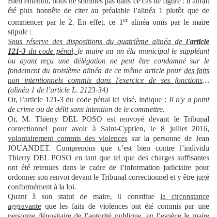
Bien entendu, nous ne sommes pas dans ce cas de figure : il aurait
été plus honnête de citer au préalable l’alinéa 1 plutôt que de
er
commencer par le 2. En effet, ce 1
alinéa omis par le maire
stipule :
Sous réserve des dispositions du quatrième alinéa de
l'article
121-3
du code pénal,
le maire ou un élu municipal le suppléant
ou ayant reçu une délégation ne peut être condamné sur le
fondement du troisième alinéa de ce même article pour
des faits
non intentionnels commis dans l'exercice de ses fonctions
…
(alinéa 1 de l’article L. 2123-34)
Or, l’article 121-3 du code pénal ici visé, indique :
Il n'y a point
de crime ou de délit sans intention de le commettre.
Or, M. Thierry DEL POSO est renvoyé devant le Tribunal
correctionnel pour avoir à Saint-Cyprien, le 8 juillet 2016,
volontairement commis des violences
sur la personne de Jean
JOUANDET. Comprenons que c’est bien contre l’individu
Thierry DEL POSO en tant que tel que des charges suffisantes
ont été retenues dans le cadre de l’information judiciaire pour
ordonner son renvoi devant le Tribunal correctionnel et y être jugé
conformément à la loi.
Quant à son statut de maire, il constitue
la circonstance
aggravante
que les faits de violences ont été commis par une
personne dépositaire de l’autorité publique, en l’espèce le maire