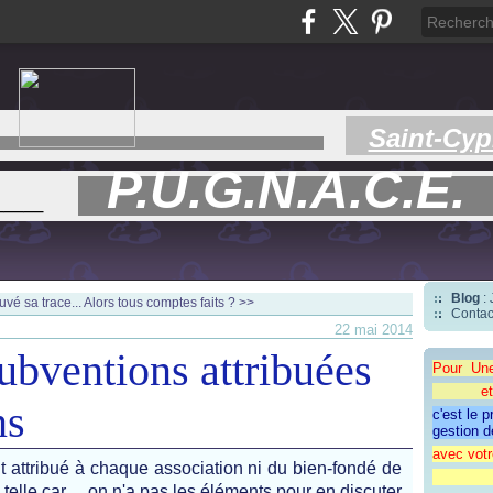
Saint-Cyp
P.U.G.N.A.C.E.
___
Blog
:
uvé sa trace...
Alors tous comptes faits ? >>
Contac
22 mai 2014
ubventions attribuées
Pour Un
et une 
ns
c'est le 
gestion d
avec votr
ant attribué à chaque association ni du bien-fondé de
"CAP
 telle car ... on n'a pas les éléments pour en discuter