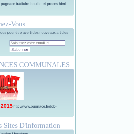
.pugnace.fr/affaire-bouille-et-proces.html
nez-Vous
us pour être averti des nouveaux articles
ANCES COMMUNALES
 2015
http://www.pugnace.fr/dob-
s Sites D'information
Cyprien Mosaïque