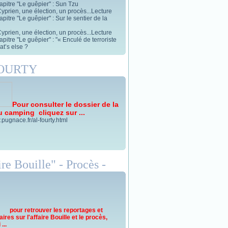
apitre "Le guêpier" : Sun Tzu
yprien, une élection, un procès...Lecture
pitre "Le guêpier" : Sur le sentier de la
yprien, une élection, un procès...Lecture
pitre "Le guêpier" : "« Enculé de terroriste
t’s else ?
FOURTY
Pour consulter le dossier de la
u camping cliquez sur ...
.pugnace.fr/al-fourty.html
re Bouille" - Procès -
pour retrouver les reportages et
res sur l'affaire Bouille et le procès,
...