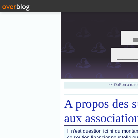
___
<< Ouf! on a retro
A propos des s
aux associatio
Il n'est question ici ni du mont
ce soutien financier pour telle ou