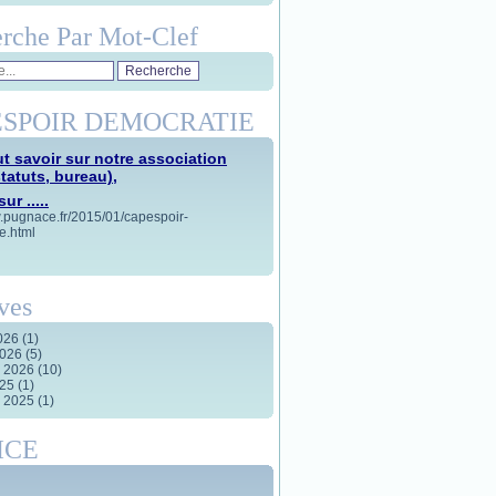
rche Par Mot-Clef
SPOIR DEMOCRATIE
t savoir sur notre association
statuts, bureau),
ur .....
w.pugnace.fr/2015/01/capespoir-
e.html
ves
2026
(1)
2026
(5)
r 2026
(10)
025
(1)
r 2025
(1)
ICE