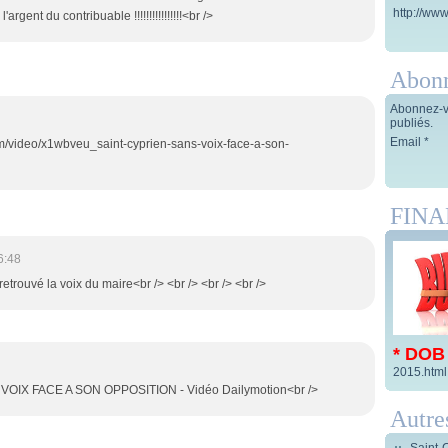
http://www
argent du contribuable !!!!!!!!!!!!!!!!<br />
Abon
Abonnez-vo
publiés.
Email
om/video/x1wbveu_saint-cyprien-sans-voix-face-a-son-
FIN
6:48
retrouvé la voix du maire<br /> <br /> <br /> <br />
* DOB
2015.html
VOIX FACE A SON OPPOSITION - Vidéo Dailymotion<br />
Autre
Saint-