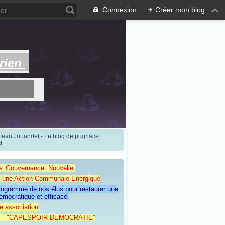
Connexion
+
Créer mon blog
rien
 Jean Jouandet - Le blog de pugnace
t
e Gouvernance Nouvelle
Action Communale Energique
programme de nos élus pour restaurer une
émocratique et efficace.
e association
ESPOIR DEMOCRATIE"