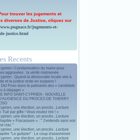
Pour trouver les jugements et
s diverses de Justice, cliquez sur
//www.pugnace.fr/jugements-et-
-de-justice.html
les Recents
Cyprien / Condamnation du maire pour
ces aggravées : la vérité malmenée
Cyprien : Quand la démocratie locale vire à
de et la justice reste en suspens !
y Del Poso dans le palmarès des « candidats
es à dégager »
E INFO SAINT-CYPRIEN - NOUVELLE
D'AUDIENCE DU PROCES DE THIERRY
POSO
yprien, une élection, un procès...Lecture
« Tué par gifle ! Vous voulez rire ! »
yprien, une élection, un procès...Lecture
apitre « Fracassure » : " J’entends sans voir
d clac "
yprien, une élection, un procès...Lecture
apitre "Le guêpier" : Le coup d'assommoir
yprien, une élection, un procès...Lecture