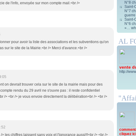
N°8 ch
ie de l'info, envoyée sur mon compte mail.<br />
Saint-C
N°7 cha
guerre
Saint-C
N°6 cha
»… wha
4
AL 
donner pour avoir la liste des associations et les subventions qu'on
as sur le site de la Mairie.<br /> Merci d'avance.<br />
vente d
http://www
9:05
t on devrait trouver cela sur le site de la mairie mais pour des
compte rendu du 29 avril ne s'ouvre pas : il reste confidentiel
"Affai
r /> <br /> je vous envoie directement la délibération<br /> <br />
:52
commentai
cliquez ici 
/> les chiffres laissent sans voix et l'ignorance aussi!!!<br /> <br />