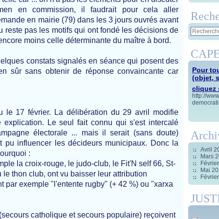
men en commission, il faudrait pour cela aller
Reche
emande en mairie (79) dans les 3 jours ouvrés avant
u reste pas les motifs qui ont fondé les décisions de
ncore moins celle déterminante du maître à bord.
CAPE
uelques constats signalés en séance qui posent des
Pour tou
en sûr sans obtenir de réponse convaincante car
(objet, 
cliquez s
http://ww
democrati
u le 17 février. La délibération du 29 avril modifie
explication. Le seul fait connu qui s'est intercalé
mpagne électorale ... mais il serait (sans doute)
Archi
it pu influencer les décideurs municipaux. Donc la
Avril 
ourquoi :
Mars 
le la croix-rouge, le judo-club, le Fit'N self 66, St-
Févrie
Mai 2
le thon club, ont vu baisser leur attribution
Févrie
 par exemple "l'entente rugby" (+ 42 %) ou "xarxa
JUST
 (secours catholique et secours populaire) reçoivent