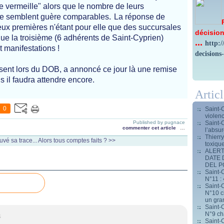
vermeille" alors que le nombre de leurs
.
s ne semblent guère comparables
La réponse de
eux premières n'étant pour elle que des succursales
décision
que la troisième (6 adhérents de Saint-Cyprien)
...
http:
t manifestations !
decisions
ent lors du DOB, a annoncé ce jour là une remise
s il faudra attendre encore.
Artic
0
Saint-
violen
Saint-
Published by pugnace
commenter cet article
…
l’absur
Thierr
uvé sa trace...
Alors tous comptes faits ? >>
toxiqu
ALERT
DATE 
DEL 
Saint-C
N°11 : 
Saint-C
N°10 ch
un gran
Saint-C
N°9 ch
4
Saint-C