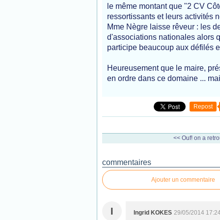
le même montant que "2 CV Côte 
ressortissants et leurs activité
Mme Nègre laisse rêveur : les d
d'associations nationales alors 
participe beaucoup aux défilés e
Heureusement que le maire, prés
en ordre dans ce domaine ... mai
Repost
<< Ouf! on a retro
commentaires
Ajouter un commentaire
I
Ingrid KOKES
29/05/2014 17:2