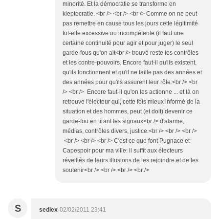
minorité. Et la démocratie se transforme en
kleptocratie. <br /> <br /> <br /> Comme on ne peut
pas remettre en cause tous les jours cette légitimité
fut-elle excessive ou incompétente (il faut une
certaine continuité pour agir et pour juger) le seul
garde-fous qu'on ait<br /> trouvé reste les contrôles
et les contre-pouvoirs. Encore faut-il qu'ils existent,
qu'ils fonctionnent et qu'il ne faille pas des années et
des années pour qu'ils assurent leur rôle.<br /> <br
/> <br /> Encore faut-il qu'on les actionne ... et là on
retrouve l'électeur qui, cette fois mieux informé de la
situation et des hommes, peut (et doit) devenir ce
garde-fou en tirant les signaux<br /> d'alarme,
médias, contrôles divers, justice.<br /> <br /> <br />
<br /> <br /> <br /> C'est ce que font Pugnace et
Capespoir pour ma ville: il suffit aux électeurs
réveillés de leurs illusions de les rejoindre et de les
soutenir<br /> <br /> <br /> <br />
S
sedlex
02/02/2011 23:41