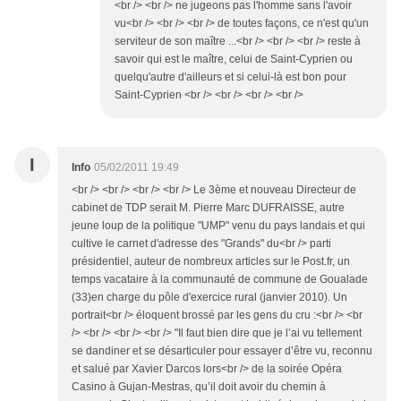
<br /> <br /> ne jugeons pas l'homme sans l'avoir
vu<br /> <br /> <br /> de toutes façons, ce n'est qu'un
serviteur de son maître ...<br /> <br /> <br /> reste à
savoir qui est le maître, celui de Saint-Cyprien ou
quelqu'autre d'ailleurs et si celui-là est bon pour
Saint-Cyprien <br /> <br /> <br /> <br />
I
Info
05/02/2011 19:49
<br /> <br /> <br /> <br /> Le 3ème et nouveau Directeur de
cabinet de TDP serait M. Pierre Marc DUFRAISSE, autre
jeune loup de la politique "UMP" venu du pays landais et qui
cultive le carnet d'adresse des "Grands" du<br /> parti
présidentiel, auteur de nombreux articles sur le Post.fr, un
temps vacataire à la communauté de commune de Goualade
(33)en charge du pôle d'exercice rural (janvier 2010). Un
portrait<br /> éloquent brossé par les gens du cru :<br /> <br
/> <br /> <br /> <br /> "Il faut bien dire que je l’ai vu tellement
se dandiner et se désarticuler pour essayer d’être vu, reconnu
et salué par Xavier Darcos lors<br /> de la soirée Opéra
Casino à Gujan-Mestras, qu’il doit avoir du chemin à