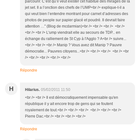
parcourir. C’est qu’il veut exister cet habitué des mirages de la
jet set. Il a l’onction des chefs de l’UMP<br /> explique-t-il a
qui veut bien l’entendre montrant pour carnet d’adresses des
photos de people sur papier glacé et poudré. Il devrait faire
attention …" (Blog de mcdarmian)<br /> <br /> <br /> <br />
<br /> <br /> L'ump viendrait elle au secours de TDP... en
échange du ralliement de St Cyp à l'Agglo ? A<br /> suivre...
<br /> <br /> <br /> Manip ? Vous avez dit Manip ? Pauvre
démocratie... Pauvres citoyens...<br /> <br /> <br /> <br /> <br
/> <br /> <br /> <br /> <br />
Répondre
H
Hilarius.
05/02/2011 11:50
<br /> <br /> Il est démocratiquement impensable qu'en
république il y ait encore trop de gens qui se foutent
royalement de tout.<br /> <br /> <br /> <br /> <br /> <br />
Pierre Dac.<br /> <br /> <br /> <br />
Répondre