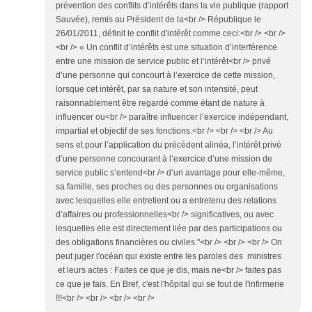
prévention des conflits d’intérêts dans la vie publique (rapport
Sauvée), remis au Président de la<br /> République le
26/01/2011, définit le conflit d'intérêt comme ceci:<br /> <br />
<br /> « Un conflit d’intérêts est une situation d’interférence
entre une mission de service public et l’intérêt<br /> privé
d’une personne qui concourt à l’exercice de cette mission,
lorsque cet intérêt, par sa nature et son intensité, peut
raisonnablement être regardé comme étant de nature à
influencer ou<br /> paraître influencer l’exercice indépendant,
impartial et objectif de ses fonctions.<br /> <br /> <br /> Au
sens et pour l’application du précédent alinéa, l’intérêt privé
d’une personne concourant à l’exercice d’une mission de
service public s’entend<br /> d’un avantage pour elle-même,
sa famille, ses proches ou des personnes ou organisations
avec lesquelles elle entretient ou a entretenu des relations
d’affaires ou professionnelles<br /> significatives, ou avec
lesquelles elle est directement liée par des participations ou
des obligations financières ou civiles."<br /> <br /> <br /> On
peut juger l'océan qui existe entre les paroles des ministres
et leurs actes : Faites ce que je dis, mais ne<br /> faites pas
ce que je fais. En Bref, c'est l'hôpital qui se fout de l'infirmerie
!!!<br /> <br /> <br /> <br />