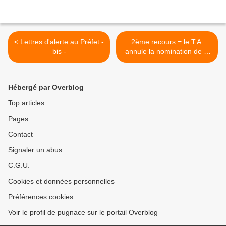
< Lettres d'alerte au Préfet -
2ème recours = le T.A.
bis -
annule la nomination de la
directrice de l'office du
tourisme (en 2009) Mme
Targues >
Hébergé par Overblog
Top articles
Pages
Contact
Signaler un abus
C.G.U.
Cookies et données personnelles
Préférences cookies
Voir le profil de pugnace sur le portail Overblog