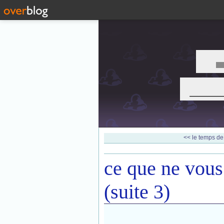
___
<< le temps de 
ce que ne vous 
(suite 3)