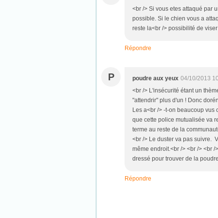
<br /> Si vous etes attaqué par u
possible. Si le chien vous a atta
reste la<br /> possibilité de vise
Répondre
P
poudre aux yeux
04/10/2013 1
<br /> L'insécurité étant un thè
"attendrir" plus d'un ! Donc doré
Les a<br /> -t-on beaucoup vus cet
que cette police mutualisée va r
terme au reste de la communauté
<br /> Le duster va pas suivre. V
même endroit.<br /> <br /> <br /
dressé pour trouver de la poudre 
Répondre