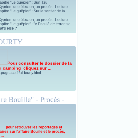
apitre "Le guêpier" : Sun Tzu
yprien, une élection, un procès...Lecture
pitre "Le guêpier" : Sur le sentier de la
yprien, une élection, un procès...Lecture
pitre "Le guêpier" : "« Enculé de terroriste
t’s else ?
FOURTY
Pour consulter le dossier de la
u camping cliquez sur ...
.pugnace.fr/al-fourty.html
re Bouille" - Procès -
pour retrouver les reportages et
res sur l'affaire Bouille et le procès,
...