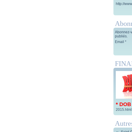
http://www
Abon
Abonnez-vo
publiés.
Email
FIN
* DOB
2015.html
Autre
Saint-