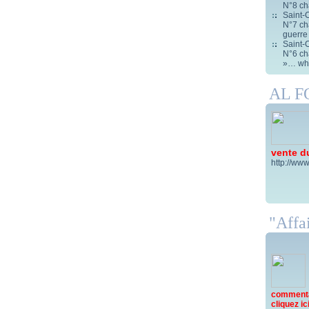
N°8 ch
Saint-C
N°7 cha
guerre
Saint-C
N°6 cha
»… wha
AL 
vente d
http://www
"Affai
commentai
cliquez ici 