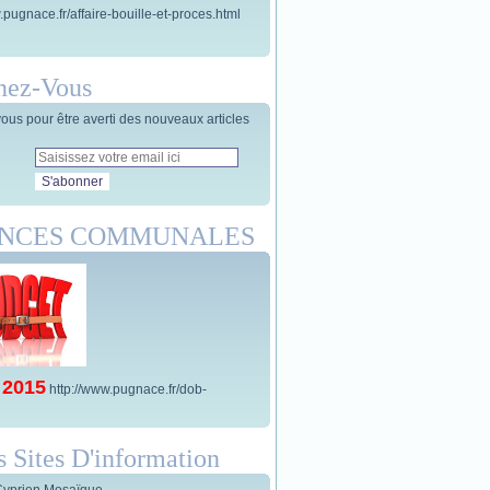
.pugnace.fr/affaire-bouille-et-proces.html
nez-Vous
us pour être averti des nouveaux articles
ANCES COMMUNALES
 2015
http://www.pugnace.fr/dob-
s Sites D'information
Cyprien Mosaïque