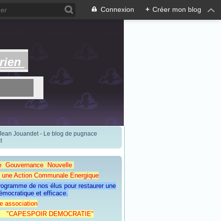
Connexion
+
Créer mon blog
rien
 Jean Jouandet - Le blog de pugnace
t
e Gouvernance Nouvelle
Action Communale Energique
programme de nos élus pour restaurer une
émocratique et efficace.
e association
ESPOIR DEMOCRATIE"