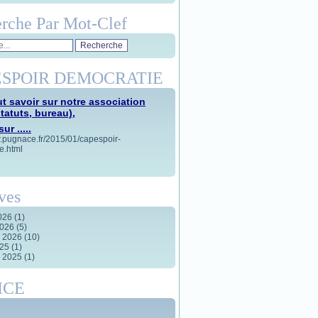
rche Par Mot-Clef
SPOIR DEMOCRATIE
t savoir sur notre association
statuts, bureau),
ur .....
w.pugnace.fr/2015/01/capespoir-
e.html
ves
2026
(1)
2026
(5)
r 2026
(10)
025
(1)
r 2025
(1)
ICE