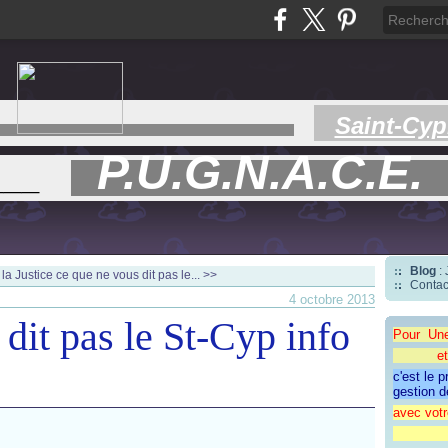
Saint-Cyp
P.U.G.N.A.C.E.
___
Blog
:
la Justice
ce que ne vous dit pas le... >>
Contac
4 octobre 2013
dit pas le St-Cyp info
Pour Un
et une 
c'est le 
gestion d
avec votr
"CAP