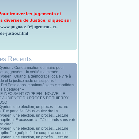
Pour trouver les jugements et
s diverses de Justice, cliquez sur
//www.pugnace.fr/jugements-et-
-de-justice.html
les Recents
Cyprien / Condamnation du maire pour
ces aggravées : la vérité malmenée
Cyprien : Quand la démocratie locale vire à
de et la justice reste en suspens !
y Del Poso dans le palmarès des « candidats
es à dégager »
E INFO SAINT-CYPRIEN - NOUVELLE
D'AUDIENCE DU PROCES DE THIERRY
POSO
yprien, une élection, un procès...Lecture
« Tué par gifle ! Vous voulez rire ! »
yprien, une élection, un procès...Lecture
apitre « Fracassure » : " J’entends sans voir
d clac "
yprien, une élection, un procès...Lecture
apitre "Le guêpier" : Le coup d'assommoir
yprien, une élection, un procès...Lecture