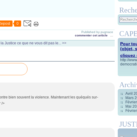
Reche
Repost
0
CAPE
Published by pugnace
commenter cet article
…
la Justice
ce que ne vous dit pas le... >>
Pour tou
(objet, 
cliquez s
http://ww
democrati
Archi
Avril 
ncontre bien souvent la violence. Maintenant les quéqués sur-
Mars 
Févrie
 />
Mai 2
Févrie
JUST