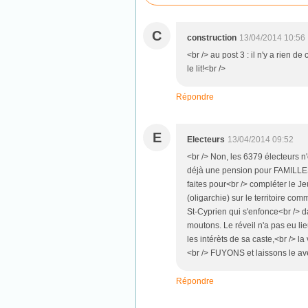
C
construction
13/04/2014 10:56
<br /> au post 3 : il n'y a rien de c
le lit!<br />
Répondre
E
Electeurs
13/04/2014 09:52
<br /> Non, les 6379 électeurs n'
déjà une pension pour FAMILLES
faites pour<br /> compléter le J
(oligarchie) sur le territoire
St-Cyprien qui s'enfonce<br /> da
moutons. Le réveil n'a pas eu lie
les intérèts de sa caste,<br /> la
<br /> FUYONS et laissons le av
Répondre