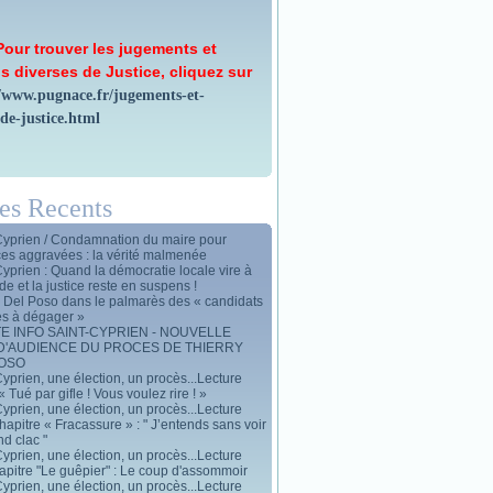
Pour trouver les jugements et
s diverses de Justice, cliquez sur
//www.pugnace.fr/jugements-et-
-de-justice.html
les Recents
Cyprien / Condamnation du maire pour
ces aggravées : la vérité malmenée
Cyprien : Quand la démocratie locale vire à
de et la justice reste en suspens !
y Del Poso dans le palmarès des « candidats
es à dégager »
E INFO SAINT-CYPRIEN - NOUVELLE
D'AUDIENCE DU PROCES DE THIERRY
POSO
yprien, une élection, un procès...Lecture
« Tué par gifle ! Vous voulez rire ! »
yprien, une élection, un procès...Lecture
apitre « Fracassure » : " J’entends sans voir
d clac "
yprien, une élection, un procès...Lecture
apitre "Le guêpier" : Le coup d'assommoir
yprien, une élection, un procès...Lecture