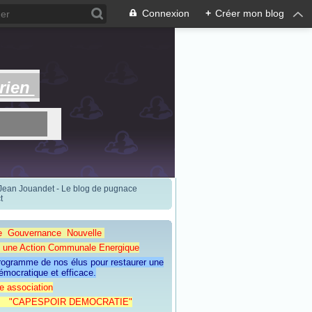
Connexion
+
Créer mon blog
rien
 Jean Jouandet - Le blog de pugnace
t
e Gouvernance Nouvelle
Action Communale Energique
programme de nos élus pour restaurer une
émocratique et efficace.
e association
ESPOIR DEMOCRATIE"