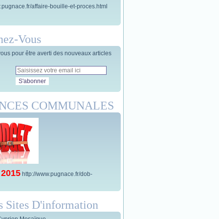
.pugnace.fr/affaire-bouille-et-proces.html
nez-Vous
us pour être averti des nouveaux articles
ANCES COMMUNALES
 2015
http://www.pugnace.fr/dob-
s Sites D'information
Cyprien Mosaïque