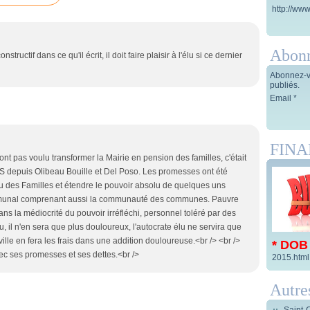
http://www
Abon
onstructif dans ce qu'il écrit, il doit faire plaisir à l'élu si ce dernier
Abonnez-vo
publiés.
Email
FIN
ont pas voulu transformer la Mairie en pension des familles, c'était
 depuis Olibeau Bouille et Del Poso. Les promesses ont été
eu des Familles et étendre le pouvoir absolu de quelques uns
 communal comprenant aussi la communauté des communes. Pauvre
ns la médiocrité du pouvoir irréfléchi, personnel toléré par des
u, il n'en sera que plus douloureux, l'autocrate élu ne servira que
 ville en fera les frais dans une addition douloureuse.<br /> <br />
* DOB
ec ses promesses et ses dettes.<br />
2015.html
Autre
Saint-