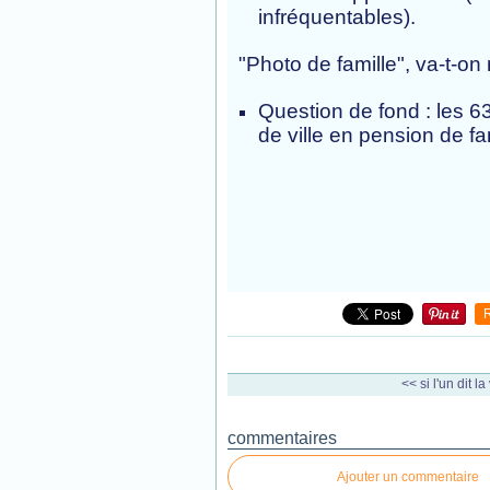
infréquentables).
"Photo de famille", va-t-on
Question de fond : les 63
de ville en pension de fa
<< si l'un dit la v
commentaires
Ajouter un commentaire