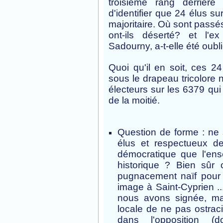
troisième rang derrière
d'identifier que 24 élus su
majoritaire. Où sont pass
ont-ils déserté? et l'
Sadourny, a-t-elle été oubl
Quoi qu'il en soit, ces 2
sous le drapeau tricolore 
électeurs sur les 6379 qui 
de la moitié.
Question de forme : ne s
élus et respectueux des
démocratique que l'ens
historique ? Bien sûr c
pugnacement naïf pour 
image à Saint-Cyprien ..
nous avons signée, mai
locale de ne pas ostracis
dans l'opposition (