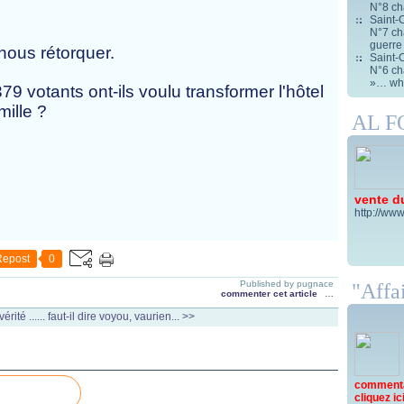
N°8 ch
Saint-C
N°7 cha
guerre
 nous rétorquer.
Saint-C
N°6 cha
»… wha
79 votants ont-ils voulu transformer l'hôtel
mille ?
AL 
vente d
http://www
Repost
0
Published by pugnace
"Affai
commenter cet article
…
érité ......
faut-il dire voyou, vaurien... >>
commentai
cliquez ici 