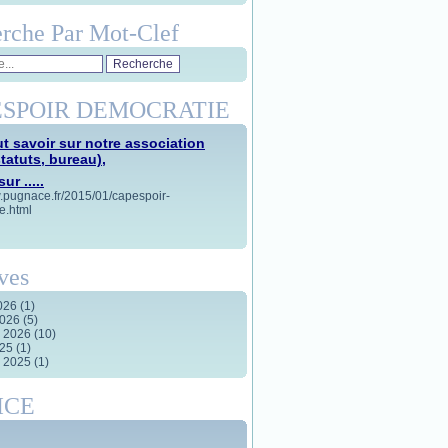
rche Par Mot-Clef
SPOIR DEMOCRATIE
t savoir sur notre association
statuts, bureau),
ur .....
w.pugnace.fr/2015/01/capespoir-
e.html
ves
2026
(1)
2026
(5)
r 2026
(10)
025
(1)
r 2025
(1)
ICE