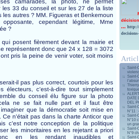
 ses camarades, l
a photo, ne permet
r les 33 du conseil et sur les 27 de la liste
és les autres ? MM. Figueras et Benkemoun
décision
ex opposante, cependant légitime, Mme
...
http:
iée ?
decisions
4 qui posent fièrement
devant la mairie et
ne
représentent donc que 24 x 128 = 3072
ont pris la peine de venir voter, soit moins
Artic
Saint-
violen
Saint-
l’absur
erait-il pas plus correct, courtois pour les
Thierr
 électeurs, c'est-à-dire tout simplement
toxiqu
ALERT
emble du conseil élu figure sur la photo
DATE 
ela ne se fait nulle part et il faut être
DEL 
Saint-C
imaginer que la démocratie soit mise en
N°11 : 
Saint-C
. Ce n'était pas dans la charte Anticor que
N°10 ch
s c'est notre conception de la politique
un gran
Saint-C
er les minoritaires en les rejetant a priori
N°9 ch
donc en les rendant inaudibles et
Saint-C