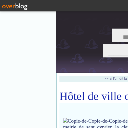
___
<< si l'un dit la v
Hôtel de ville 