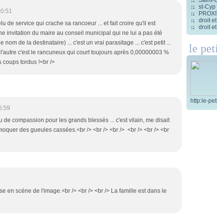
st-Cyp
00:51
PROXITI
droit 
u de service qui crache sa rancoeur ... et fait croire qu'il est
droit 
invitation du maire au conseil municipal qui ne lui a pas été
om de la destinataire) ... c'est un vrai parasitage ... c'est petit ...
le pet
re, l'autre c'est le rancuneux qui court toujours après 0,00000003 %
s coups tordus !<br />
http:le-pe
6:59
 de compassion pour les grands blessés ... c'est vilain, me disait
quer des gueules cassées.<br /> <br /> <br /> <br /> <br /> <br
se en scéne de l'image.<br /> <br /> <br /> La famille est dans le