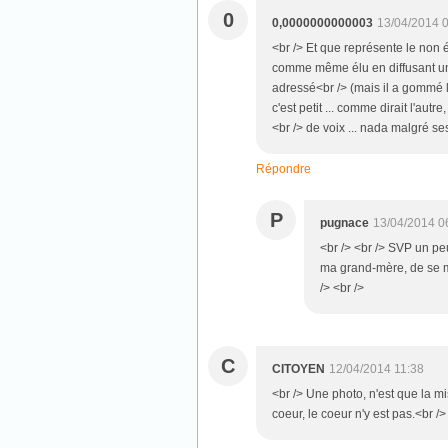
0
0,0000000000003
13/04/2014 
<br /> Et que représente le non él
comme même élu en diffusant une 
adressé<br /> (mais il a gommé le n
c'est petit ... comme dirait l'aut
<br /> de voix ... nada malgré se
Répondre
P
pugnace
13/04/2014 0
<br /> <br /> SVP un peu
ma grand-mère, de se mo
/> <br />
C
CITOYEN
12/04/2014 11:38
<br /> Une photo, n'est que la mi
coeur, le coeur n'y est pas.<br />