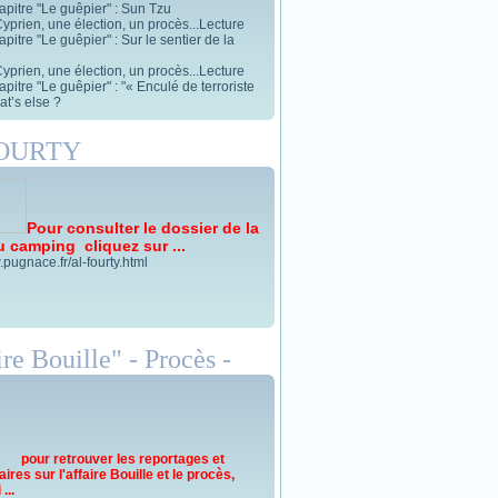
apitre "Le guêpier" : Sun Tzu
yprien, une élection, un procès...Lecture
pitre "Le guêpier" : Sur le sentier de la
yprien, une élection, un procès...Lecture
pitre "Le guêpier" : "« Enculé de terroriste
t’s else ?
FOURTY
Pour consulter le dossier de la
u camping cliquez sur ...
.pugnace.fr/al-fourty.html
re Bouille" - Procès -
pour retrouver les reportages et
res sur l'affaire Bouille et le procès,
...