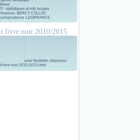
 News
 : statistiques et info locales
et finances :BERCY COLLOC
et jurisprudence :LEGIFRANCE
it livre noir 2010/2015
pour feuilleter cliquezsur
tit-livre-noir-2010-2015.html