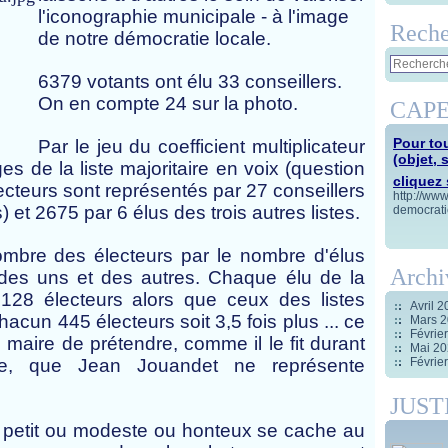
l'iconographie municipale - à l'image
Reche
de notre démocratie locale.
6379 votants ont élu 33 conseillers.
On en compte 24 sur la photo.
CAPE
Pour tou
Par le jeu du coefficient multiplicateur
(objet, 
ges de la liste majoritaire en voix (question
cliquez s
électeurs sont représentés par 27 conseillers
http://ww
) et 2675 par 6 élus des trois autres listes.
democrati
ombre des électeurs par le nombre d'élus
Archi
 des uns et des autres. Chaque élu de la
 128 électeurs alors que ceux des listes
Avril 
hacun 445 électeurs soit 3,5 fois plus ... ce
Mars 
Févrie
le maire de prétendre, comme il le fit durant
Mai 2
re, que Jean Jouandet ne représente
Févrie
JUST
r, petit ou modeste ou honteux se cache au