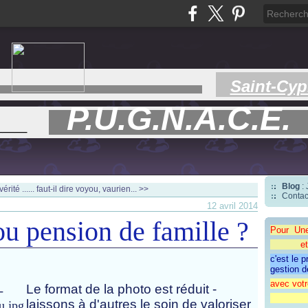
Saint-Cyp
P.U.G.N.A.C.E.
___
Blog
:
érité ......
faut-il dire voyou, vaurien... >>
Contac
12 avril 2014
ou pension de famille ?
Pour Un
et une 
c'est le 
gestion d
avec votr
Le format de la photo est réduit -
"CAP
laissons à d'autres le soin de valoriser