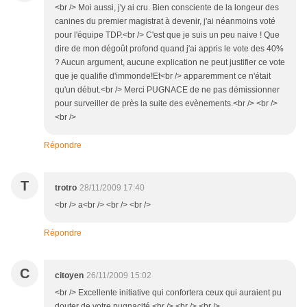
<br /> Moi aussi, j'y ai cru. Bien consciente de la longeur des
canines du premier magistrat à devenir, j'ai néanmoins voté
pour l'équipe TDP.<br /> C'est que je suis un peu naive ! Que
dire de mon dégoût profond quand j'ai appris le vote des 40%
? Aucun argument, aucune explication ne peut justifier ce vote
que je qualifie d'immonde!Et<br /> apparemment ce n'était
qu'un début.<br /> Merci PUGNACE de ne pas démissionner
pour surveiller de près la suite des evènements.<br /> <br />
<br />
Répondre
T
trotro
28/11/2009 17:40
<br /> a<br /> <br /> <br />
Répondre
C
citoyen
26/11/2009 15:02
<br /> Excellente initiative qui confortera ceux qui auraient pu
douter de votre pugnacité.<br /> <br /> <br />