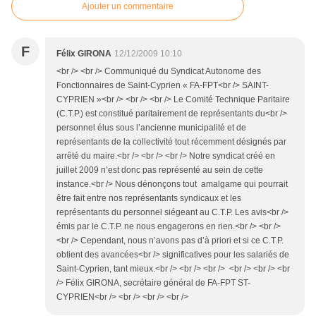
Ajouter un commentaire
F
Félix GIRONA
12/12/2009 10:10
<br /> <br /> Communiqué du Syndicat Autonome des
Fonctionnaires de Saint-Cyprien « FA-FPT<br /> SAINT-
CYPRIEN »<br /> <br /> <br /> Le Comité Technique Paritaire
(C.T.P.) est constitué paritairement de représentants du<br />
personnel élus sous l’ancienne municipalité et de
représentants de la collectivité tout récemment désignés par
arrêté du maire.<br /> <br /> <br /> Notre syndicat créé en
juillet 2009 n’est donc pas représenté au sein de cette
instance.<br /> Nous dénonçons tout amalgame qui pourrait
être fait entre nos représentants syndicaux et les
représentants du personnel siégeant au C.T.P. Les avis<br />
émis par le C.T.P. ne nous engagerons en rien.<br /> <br />
<br /> Cependant, nous n’avons pas d’à priori et si ce C.T.P.
obtient des avancées<br /> significatives pour les salariés de
Saint-Cyprien, tant mieux.<br /> <br /> <br /> <br /> <br /> <br
/> Félix GIRONA, secrétaire général de FA-FPT ST-
CYPRIEN<br /> <br /> <br /> <br />