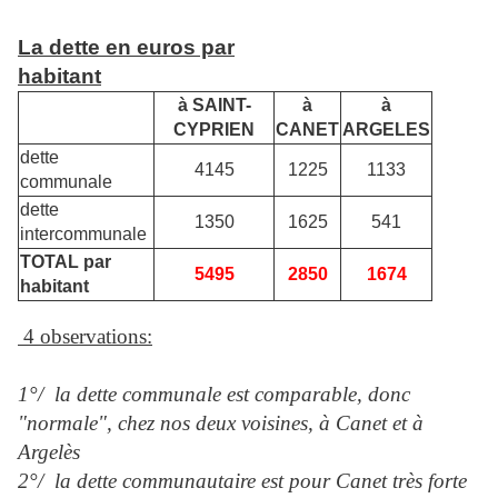
La dette en euros par
habitant
à SAINT-
à
à
CYPRIEN
CANET
ARGELES
dette
4145
1225
1133
communale
dette
1350
1625
541
intercommunale
TOTAL par
5495
2850
1674
habitant
4 observations:
1°/ la dette communale est comparable, donc
"normale", chez nos deux voisines, à Canet et à
Argelès
2°/ la dette communautaire est pour Canet très forte