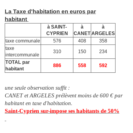
La Taxe d'habitation en euros par
habitant
à SAINT-
à
à
CYPRIEN
CANET
ARGELES
taxe communale
576
408
358
taxe
310
150
234
intercommunale
TOTAL par
886
558
592
habitant
une seule observation suffit :
CANET et ARGELES prélèvent moins de 600 € par
habitant en taxe d'habitation.
Saint-Cyprien sur-impose ses habitants de 50%