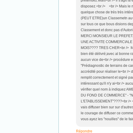
prétendez.Mais<br /> il s'agit 
disposez.<br /> <br /> Mais le m
quelque chose de très très inté
(PEUT ETRE)un Classemetn au<b
sur tous ce que bous disions de
Classement et donc pas d'Autorisa
MERCI MONSIEUR LE PREFET.
UNE ACTIVITE COMMERCIALE 
MOIS???? TRES CHER<br /> Mais c
bien été délivré;avec al bonne r
aucun vice de<br /> procédure et 
"Prédiagnostic de terrains de 
accrédité pour réaliser le<br /> d
remplit correctement et signé par 
intéressant qu'il n'y ai<br /> au
vérifier quel nom à indiquez 
DU FOND DE COMMERCE" - "NO
L'ETABLISSEMENT"????<br /> <br
vais diffuser bien sur sur d'aut
le courage de diffuser ce comm
vous ayez les "nouilles" de le fai
Répondre