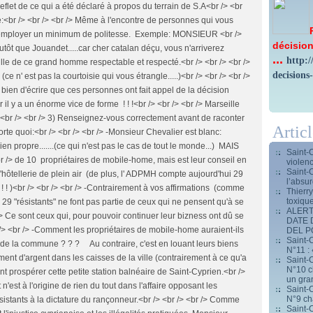
eflet de ce qui a été déclaré à propos du terrain de S.A<br /> <br
se:<br /> <br /> <br /> Même à l'encontre de personnes qui vous
d'employer un minimum de politesse. Exemple: MONSIEUR <br />
décision
utôt que Jouandet.....car cher catalan déçu, vous n'arriverez
...
http:
ville de ce grand homme respectable et respecté.<br /> <br /> <br />
decisions
' est pas la courtoisie qui vous étrangle.....)<br /> <br /> <br />
 bien d'écrire que ces personnes ont fait appel de la décision
 il y a un énorme vice de forme ! ! !<br /> <br /> <br /> Marseille
/> <br /> <br /> 3) Renseignez-vous correctement avant de raconter
Artic
rte quoi:<br /> <br /> <br /> -Monsieur Chevalier est blanc:
bien propre.......(ce qui n'est pas le cas de tout le monde...) MAIS
Saint-
 /> de 10 propriétaires de mobile-home, mais est leur conseil en
violen
Saint-
d'hôtellerie de plein air (de plus, l' ADPMH compte aujourd'hui 29
l’absur
! ! )<br /> <br /> <br /> -Contrairement à vos affirmations (comme
Thierr
toxiqu
 29 "résistants" ne font pas partie de ceux qui ne pensent qu'à se
ALERT
/> Ce sont ceux qui, pour pouvoir continuer leur bizness ont dû se
DATE 
 <br /> <br /> -Comment les propriétaires de mobile-home auraient-ils
DEL 
Saint-C
os de la commune ? ? ? Au contraire, c'est en louant leurs biens
N°11 : 
ment d'argent dans les caisses de la ville (contrairement à ce qu'a
Saint-C
N°10 ch
ent prospérer cette petite station balnéaire de Saint-Cyprien.<br />
un gran
n'est à l'origine de rien du tout dans l'affaire opposant les
Saint-C
N°9 ch
istants à la dictature du rançonneur.<br /> <br /> <br /> Comme
Saint-C