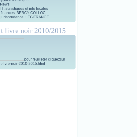
 News
 : statistiques et info locales
et finances :BERCY COLLOC
et jurisprudence :LEGIFRANCE
it livre noir 2010/2015
pour feuilleter cliquezsur
tit-livre-noir-2010-2015.html