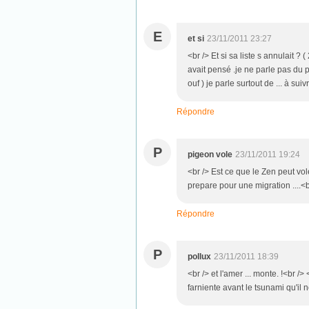
E
et si
23/11/2011 23:27
<br /> Et si sa liste s annulait ? 
avait pensé .je ne parle pas du pé
ouf ) je parle surtout de ... à sui
Répondre
P
pigeon vole
23/11/2011 19:24
<br /> Est ce que le Zen peut vo
prepare pour une migration ....<b
Répondre
P
pollux
23/11/2011 18:39
<br /> et l'amer ... monte. !<br /
farniente avant le tsunami qu'il n