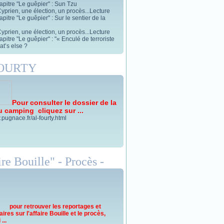
apitre "Le guêpier" : Sun Tzu
yprien, une élection, un procès...Lecture
pitre "Le guêpier" : Sur le sentier de la
yprien, une élection, un procès...Lecture
pitre "Le guêpier" : "« Enculé de terroriste
t’s else ?
FOURTY
Pour consulter le dossier de la
u camping cliquez sur ...
.pugnace.fr/al-fourty.html
re Bouille" - Procès -
pour retrouver les reportages et
res sur l'affaire Bouille et le procès,
...