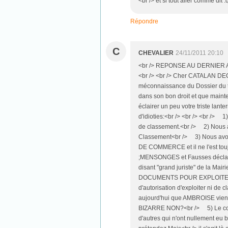
<br /> et si tout aller comme dit .
Répondre
C
CHEVALIER
24/11/2011 20:10
<br /> REPONSE AU DERNIER AR
<br /> <br /> Cher CATALAN DEC
méconnaissance du Dossier du te
dans son bon droit et que mainte
éclairer un peu votre triste la
d'idioties:<br /> <br /> <br /> 1
de classement.<br /> 2) Nous a
Classement<br /> 3) Nous avons
DE COMMERCE et il ne l'est tou
;MENSONGES et Fausses déclarati
disant "grand juriste" de la Ma
DOCUMENTS POUR EXPLOITER ET
d'autorisation d'exploiter ni 
aujourd'hui que AMBROISE vient
BIZARRE NON?<br /> 5) Le comb
d'autres qui n'ont nullement eu