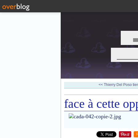
___
<< Thierry Del Poso tient
face à cette opp