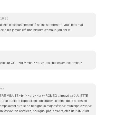
 16:35
ait elle n'est pas "femme" à se laisser berner ! vous êtes mal
 cela n'a jamais été une histoire d'amour (lol).<br />
ite sur CG ...<br /> <br /> <br /> Les choses avancent<br />
:27
RE MINUTE:<br /> <br /> <br /> ROMEO a trouvé sa JULIETTE
, elle pratique l'opposition constructive comme deux autres en
emps avant qu'elle ne rejoigne la majorité<br /> municipale?<br />
ffinités vont se révélées, pourquoi pas, entre rejetés de l'UMP!<br