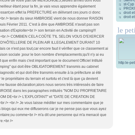
là encore de votre part de MENSONGES;seules armes dont vous
st-Cyp
eilleur étant pour la fin, je vais vous apprendre également
PROXITI
ressant;en effet la PREFECTURE en délivrant ces jours ci donc
droit 
droit 
r /> terain du sieur AMBROISE vient de nous donner RAISON
puis Février 2011. C'est à dire que AMBROISE n'avait pas son
le pet
tion d'Exploiter<br /> son terrain en Activité de camping!!!
<br /> COMBIEN CELA COÛTE T'IL SELON VOUS D'EXERCER
D'HÔTELLERIE DE PLEIN AIR ILLEGALEMENT DURANT 10
e n'est pas tout,car encore faut il vérifier que ce classement ai
aison sociale ;pour le bon nombre d'emplacements;qu'il n'y ai eu
que enfin mais c'est important que le document Officiel Intitulé
http:le-pe
camping" qui doit être OBLIGATOIREMENT transmis au cabinet
iagnostic et qui doit être transmis ensuite à la préfecture ai été
le propriétaire du terrain et surtotu et c'est là que ça devient
cune fausse déclaration;alors nous serons très intéressés de faire
AMBROISE dans les paragraphes intitulés "NOM DU PROPRIETAIRE
M DE<br /> L'EXPLOITANT" et "DATE DE CREATION DE
 /> <br /> Je vous laisse méditer sur mes commentaire que je
res blogs qui eux me diffuserons car je ne pense pas que vous ayez
entaire;ou comme<br /> m'a dit une personne qui m'a menacé que
re.<br />