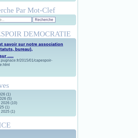
rche Par Mot-Clef
SPOIR DEMOCRATIE
t savoir sur notre association
statuts, bureau),
ur .....
w.pugnace.fr/2015/01/capespoir-
e.html
ves
2026
(1)
2026
(5)
r 2026
(10)
025
(1)
r 2025
(1)
ICE