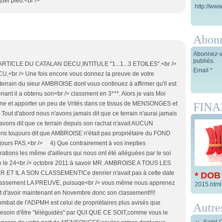
quel pied.<br />
http://www
Abon
Abonnez-vo
publiés.
TICLE DU CATALAN DECU,INTITULE "1...1...3 ETOILES".<br />
Email
U,<br /> Une fois encore vous donnez la preuve de votre
rrain du sieur AMBROISE dont vous continuez à affirmer qu'il est
nant il a obtenu son<br /> classment en 3***. Alors je vais Moi
nterne et apporter un peu de Vrités dans ce tissus de MENSONGES et
FIN
) Tout d'abord nous n'avons jamais dit que ce terrain n'aurai jamais
vons dit que ce terrain depuis son rachat n'avait AUCUN
 toujours dit que AMBROISE n'était pas propriétaire du FOND
jours PAS.<br /> 4) Que contrairement à vos inepties
ons les même d'ailleurs qui nous ont été alléguées par le soi
irie le 24<br /> octobre 2011:à savoir MR. AMBROISE A TOUS LES
 IL A SON CLASSEMENT!Ce denrier n'avait pas à cette date
* DOB
de classement LA PREUVE, puisuqe<br /> vous même nous apprenez
2015.html
 d'avoir maintenant en Novembre donc son classement!!!!
at de l'ADPMH est celui de propriétaires plus avisés que
Autre
 besoin d'être "téléguidés" par QUI QUE CE SOIT,comme vous le
Saint-