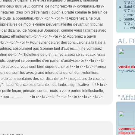
'injustice cyprianaise et les illégalités pratiquées, Monsieur
N°8 ch
nir ceux qu'il veut, comme de nombreux<br /> cyprianais.<br />
Saint-C
N°7 cha
priétaires (très loin d'être naïfs) qu'on a bradé comme le terrain de
guerre
 toute la population.<br /> <br /> <br /> 4) Apprenez a ne plus
Saint-C
N°6 cha
propriétaires de mobile-home peuvent attester devant un tribunal
»… wha
ls par dizaine, de Monsieur Jouandet, comme vous l'affirmez avec
quez effrontément.<br /> <br /> <br /> 5) Apprenez à ouvrir
AL 
r /> <br /> <br /> Pour éviter de tirer des conclusions à la hâte à
îtrisez absolument pas (comme tant d'autres.....), ne vomissez
tion de<br /> l'hôtellerie de plein air et laissez ce sujet aux vrais
ls, peuvent se permettre d'en parler, d'analyser.<br /> <br /> <br
vente d
 de ceux qui vous sont bien supérieurs:<br /> <br /> <br /> Prenez
http://www
urs qui sont lus avec grand intérêt et à qui on écrit volontiers:
 de commentaires des soi-disants<br /> instigateurs de zizanie,
: La différence est effarante... parlante... significative ! ! ! !<br />
 petite leçon, primaire certes, mais à votre portée intellectuelle,
"Affai
peu............... <br /> <br /> <br /> <br /> <br /> <br /> <br />
commentai
cliquez ici 