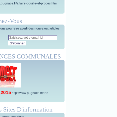
.pugnace.fr/affaire-bouille-et-proces.html
nez-Vous
us pour être averti des nouveaux articles
ANCES COMMUNALES
 2015
http://www.pugnace.fr/dob-
s Sites D'information
Cyprien Mosaïque