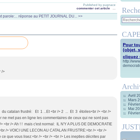
Published by pugnace
Reche
commenter cet article
…
 parole:...
réponse au PETIT JOURNAL DU... >>
CAPE
Pour tou
(objet, 
cliquez s
http://ww
democrati
 />
Archi
Avril 
Mars 
Févrie
Mai 2
catalan frustré: Et 1 ...Et <br /> 2 ... Et 3 étoiles<br /> <br />
Févrie
er ne met pas en ligne les commentaires de ceux qui ne sont pas
br /> <br /> Ah ! ! mais c'est normal: IL N'Y A PLUS DE DEMOCRATIE
JUST
> <br /> VOICI UNE LECON AU CATALAN FRUSTRE:<br /> <br />
ce que vous lisez:<br /> <br /> <br /> Les inepties décrites par