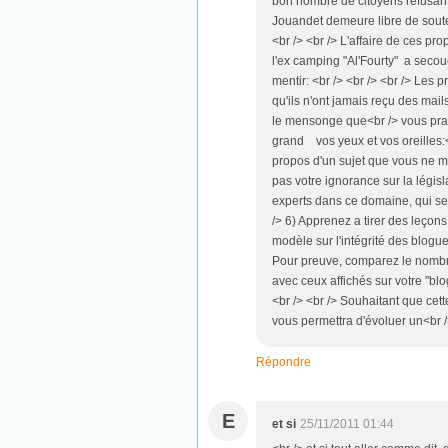
bon nombre de citoyens refusant l
Jouandet demeure libre de soute
<br /> <br /> L'affaire de ces pro
l'ex camping "Al'Fourty" a secoué
mentir: <br /> <br /> <br /> Les 
qu'ils n'ont jamais reçu des mai
le mensonge que<br /> vous prati
grand vos yeux et vos oreilles:<b
propos d'un sujet que vous ne ma
pas votre ignorance sur la législa
experts dans ce domaine, qui seu
/> 6) Apprenez a tirer des leçons
modèle sur l'intégrité des blogue
Pour preuve, comparez le nombre
avec ceux affichés sur votre "blog"
<br /> <br /> Souhaitant que cette
vous permettra d'évoluer un<br /> 
Répondre
E
et si
25/11/2011 01:44