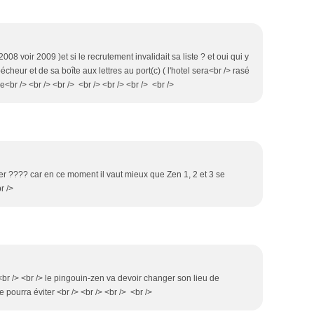
( 2008 voir 2009 )et si le recrutement invalidait sa liste ? et oui qui y
cheur et de sa boîte aux lettres au port(c) ( l'hotel sera<br /> rasé
vre<br /> <br /> <br /> <br /> <br /> <br /> <br />
ler ???? car en ce moment il vaut mieux que Zen 1, 2 et 3 se
r />
> <br /> <br /> le pingouin-zen va devoir changer son lieu de
e pourra éviter <br /> <br /> <br /> <br />