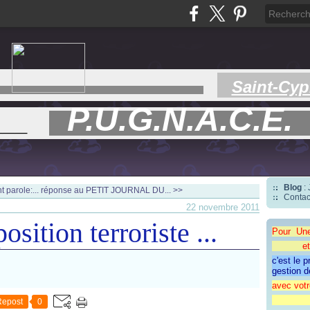
Saint-Cyp
P.U.G.N.A.C.E.
___
Blog
:
 parole:...
réponse au PETIT JOURNAL DU... >>
Contac
22 novembre 2011
osition terroriste ...
Pour Un
et une 
c'est le 
gestion d
avec votr
"CAP
Repost
0