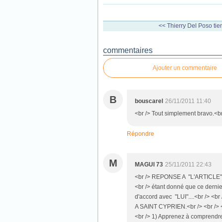
<< Thierry Del Poso tient
commentaires
Ajouter un commentaire
B
bouscarel
26/11/2011 11:40
<br /> Tout simplement bravo.<br
Répondre
M
MAGUI 73
25/11/2011 22:43
<br /> REPONSE A "L'ARTICLE" du 
<br /> étant donné que ce derni
d'accord avec "LUI"....<br /> <
A SAINT CYPRIEN.<br /> <br /
<br /> 1) Apprenez à comprendre 