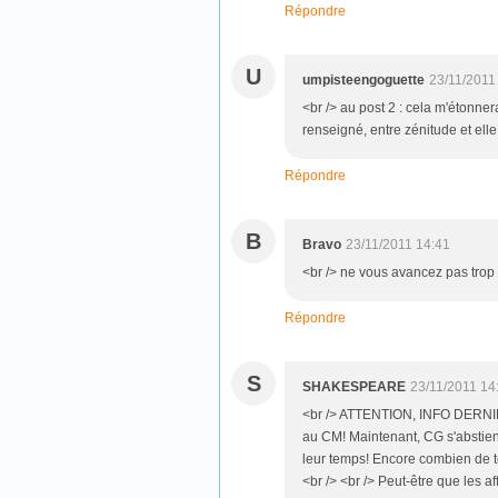
Répondre
U
umpisteengoguette
23/11/2011
<br /> au post 2 : cela m'étonner
renseigné, entre zénitude et elle
Répondre
B
Bravo
23/11/2011 14:41
<br /> ne vous avancez pas trop v
Répondre
S
SHAKESPEARE
23/11/2011 14
<br /> ATTENTION, INFO DERNIE
au CM! Maintenant, CG s'abstient
leur temps! Encore combien de t
<br /> <br /> Peut-être que les a