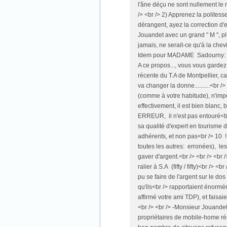
l'âne déçu ne sont nullement le r
/> <br /> 2) Apprenez la polites
dérangent, ayez la correction 
Jouandet avec un grand " M ", pl
jamais, ne serait-ce qu'à la che
Idem pour MADAME Sadourny: (ce n
A ce propos..., vous vous gardez
récente du T.A de Montpellier, car
va changer la donne..........<br 
(comme à votre habitude), n'impo
effectivement, il est bien blanc, 
ERREUR, il n'est pas entouré<br
sa qualité d'expert en tourisme 
adhérents, et non pas<br /> 10 ! 
toutes les autres: erronées), les
gaver d'argent.<br /> <br /> <br 
ralier à S.A (fifty / fifty)<br />
pu se faire de l'argent sur le d
qu'ils<br /> rapportaient énormé
affirmé votre ami TDP), et faisai
<br /> <br /> -Monsieur Jouandet 
propriétaires de mobile-home rés