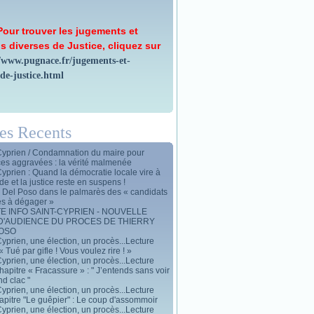
Pour trouver les jugements et
s diverses de Justice, cliquez sur
//www.pugnace.fr/jugements-et-
-de-justice.html
les Recents
Cyprien / Condamnation du maire pour
ces aggravées : la vérité malmenée
Cyprien : Quand la démocratie locale vire à
de et la justice reste en suspens !
y Del Poso dans le palmarès des « candidats
es à dégager »
E INFO SAINT-CYPRIEN - NOUVELLE
D'AUDIENCE DU PROCES DE THIERRY
POSO
yprien, une élection, un procès...Lecture
« Tué par gifle ! Vous voulez rire ! »
yprien, une élection, un procès...Lecture
apitre « Fracassure » : " J’entends sans voir
d clac "
yprien, une élection, un procès...Lecture
apitre "Le guêpier" : Le coup d'assommoir
yprien, une élection, un procès...Lecture