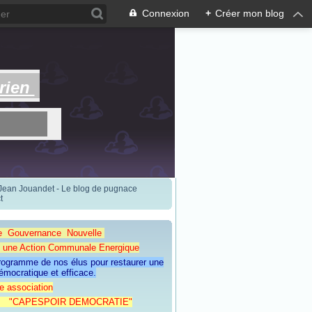
Connexion
+
Créer mon blog
rien
 Jean Jouandet - Le blog de pugnace
t
e Gouvernance Nouvelle
Action Communale Energique
programme de nos élus pour restaurer une
émocratique et efficace.
e association
ESPOIR DEMOCRATIE"