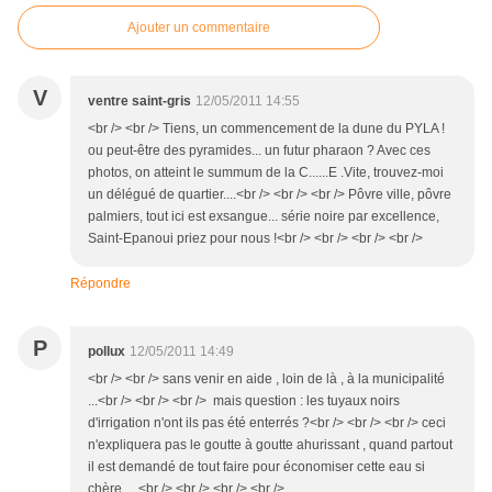
Ajouter un commentaire
V
ventre saint-gris
12/05/2011 14:55
<br /> <br /> Tiens, un commencement de la dune du PYLA !
ou peut-être des pyramides... un futur pharaon ? Avec ces
photos, on atteint le summum de la C......E .Vite, trouvez-moi
un délégué de quartier....<br /> <br /> <br /> Pôvre ville, pôvre
palmiers, tout ici est exsangue... série noire par excellence,
Saint-Epanoui priez pour nous !<br /> <br /> <br /> <br />
Répondre
P
pollux
12/05/2011 14:49
<br /> <br /> sans venir en aide , loin de là , à la municipalité
...<br /> <br /> <br /> mais question : les tuyaux noirs
d'irrigation n'ont ils pas été enterrés ?<br /> <br /> <br /> ceci
n'expliquera pas le goutte à goutte ahurissant , quand partout
il est demandé de tout faire pour économiser cette eau si
chère ....<br /> <br /> <br /> <br />