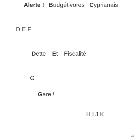
Alerte !
B
udgétivores
C
yprianais
D E F
D
ette
E
t
F
iscalité
G
G
are !
H I J K
à