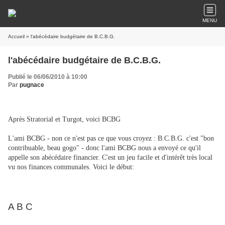
MENU
Accueil
» l'abécédaire budgétaire de B.C.B.G.
l'abécédaire budgétaire de B.C.B.G.
Publié le 06/06/2010 à 10:00
Par
pugnace
Après Stratorial et Turgot, voici BCBG
L'ami BCBG - non ce n'est pas ce que vous croyez : B.C.B.G. c'est "bon
contribuable, beau gogo" - donc l'ami BCBG nous a envoyé ce qu'il
appelle son abécédaire financier. C'est un jeu facile et d'intérêt très local
vu nos finances communales. Voici le début:
A B C