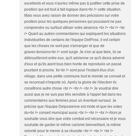
excellents et vous n'auriez même pas à justifier cette prise de
position qui est tout à fait logique dans<br /> cette situation.
Mais vous avez raison de donner des précisions sur votre
position pour les quelques personnes qui pouraient ne pas
comprendre ou surtout utiliser votre absence.<br /> <br /> <br
/> Quant au autres commentaires qui expliquent les situations
individuelles de certains de l'équipe DelPoso, il est certain
que les choses ne vont pas s'arrranger et que de
graves tensions<br /> vont surgir. Je n'en ai que faire, ils se
débrouilleront entre eux, qu'il advienne ce qu'il devra advenir
d'eux et qu'ils aient tous bien honte de reproduire un passé
pourtant si proche. Ils<br /> sont pour l'instant élus d'un
village, dans une petite commune tout le monde se connait et
se reconnait n'importe où. Aprés la gloire de l'élection ils
conaîtrons autre chose.<br /> <br /> <br /> Je voudrai dire
aussi que je ne suis pas trés sensible à l'appel fait dans les
commentaires aux femmes pour un éventuel sursaut. Je
précise que l'équipe Delposienne est mixte et que les votes
du<br /> conseil municipal aussi.<br /> <br /> <br /> Alors je
souhaite vous dire que votre combat est nécessaire et je vous
souhaite de garder le même carisme bienveillant, la même
volonté pour le mener à sa réussite.<br /> <br /> <br />