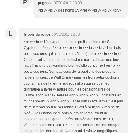
P
pugnace
07/01/2011 18:09
<br /> <br /> des noms SVP<br /> <br /> <br /> <br />
L
le bois du rouge
06/01/2011 22:33
<br /> <br /> L'escapade des trois petits cochons de Saint-
Cyprien<br /> <br /> <br /> <br /> <br /> <br /> <br /> Les trois
petits cochons qui aimaient le maïs .... (lol)<br /> <br /> <br />
On pourrait commencer cette histoire par... « il était une foi»
mais l'histoire est véridique bien qu'elle concerne trois<br />
petits cochons. Non pas ceux de la publicité des produits
laitiers, ni ceux de Walt Disney mais les trois petits cochons
cypriannais de la ferme sud roussillon qui sert de lieu
d'initiation à la<br /> nature pour les pensionnaires de
l'association Marie-Thérèse.<br /> <br /> <br /> Locataires en
tout genre<br /> <br /> <br /> La vie dans cette ferme n'est pas
de tout repos pour le personnel ! Petit à petit, tel « l'arche de
Noé », les enclos<br /> animaliers se remplissent de
locataires en tout genre. Après l'arrivée des oies de TITI,
véritables oies du Capitole tant elles alertent de tout danger
imminent, les derniers arrivants sont de<br /> magnifiques