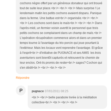
cochons nègre offert par un généreux donateur qui ont trouvé
tout de suite leur place.<br /> <br /> <br /> Mais surprise ! Le
lendemain matin les petits cochons avaient disparu. Panique
dans la ferme. Une battue est<br /> organisée.<br /> <br />
<br /> Les cochons sont dans le maïs<br /> <br /> <br /> Dans
l'après-midi, un fermier voisin avertit le personnel que trois
petits cochons se complaisent dans un champ de maïs.<br />
L'opération récupération commence alors et dans un premier
temps tourne à l'avantage du trio porcin qui joue pourtant à
l'extérieur. Mais les locaux vont reprendre l'avantage. Et grâce
à l'esprit<br /> d'initiative de PUGNACE et ses AMIS les trois
aventuriers sont bientôt capturés et retrouvent le chemin de
leur enclos. Ont-ils promis de rester<br /> sages? Cochon qui
s'en dédit<br /> <br /> <br /> <br />
Répondre
P
pugnace
07/01/2011 08:25
<br /> <br /> belle parabole livrée à la méditation
collective<br /> <br /> <br /> <br />