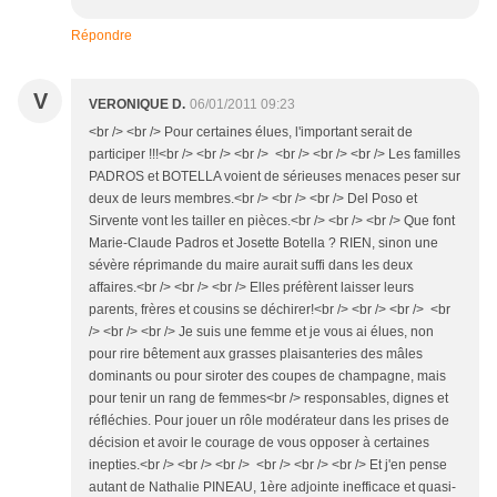
Répondre
V
VERONIQUE D.
06/01/2011 09:23
<br /> <br /> Pour certaines élues, l'important serait de
participer !!!<br /> <br /> <br /> <br /> <br /> <br /> Les familles
PADROS et BOTELLA voient de sérieuses menaces peser sur
deux de leurs membres.<br /> <br /> <br /> Del Poso et
Sirvente vont les tailler en pièces.<br /> <br /> <br /> Que font
Marie-Claude Padros et Josette Botella ? RIEN, sinon une
sévère réprimande du maire aurait suffi dans les deux
affaires.<br /> <br /> <br /> Elles préfèrent laisser leurs
parents, frères et cousins se déchirer!<br /> <br /> <br /> <br
/> <br /> <br /> Je suis une femme et je vous ai élues, non
pour rire bêtement aux grasses plaisanteries des mâles
dominants ou pour siroter des coupes de champagne, mais
pour tenir un rang de femmes<br /> responsables, dignes et
réfléchies. Pour jouer un rôle modérateur dans les prises de
décision et avoir le courage de vous opposer à certaines
inepties.<br /> <br /> <br /> <br /> <br /> <br /> Et j'en pense
autant de Nathalie PINEAU, 1ère adjointe inefficace et quasi-