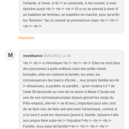
l'amante, à l'amie, à<br /> la camarade, à ma voisine, à mon
épiciére aussi.<br /> <br /> <br /> Et si on se prenait à réver d'
un bataillon de femmes, un bataillon en marche, pour qu'enfin
les "femmes " de ce conseil se prennent en main.<br /> <br />
<br /> <br />
Répondre
M
montitiamoi
06/01/2011 11:48
<br /> <br /> a Véronique:<br /> <br /> <br /> Elles ne sont plus
des personnes à parts entières mais des petits robots
formatés, elles en oublient la famille, les amis, les
connaissances des bancs d'école.... leur propre famille les<br
/> désavoues, à parâitre, le paraître... qu'en restera-t-il ? de
l'aide fût demandé au nom de la raison à Marie-Claude par
une de ses connaissances(qui depuis grossit les rangs du
Pôle-emploi), elle<br /> ne fit rien.L'important pour elle c'est
de se faire voir, de faire ami-ami avec l'amerloque, comme si
a lui seul il avait les réponses.Quand à Josette, laissera-t-elle
son propre frére subir<br /> l'injustice?<br /> <br /> <br />
Famille, vous avez dit famille?<br /> <br /> <br /> <br />