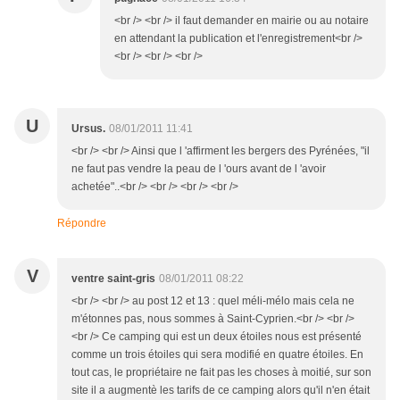
<br /> <br /> il faut demander en mairie ou au notaire
en attendant la publication et l'enregistrement<br />
<br /> <br /> <br />
U
Ursus.
08/01/2011 11:41
<br /> <br /> Ainsi que l 'affirment les bergers des Pyrénées, "il
ne faut pas vendre la peau de l 'ours avant de l 'avoir
achetée"..<br /> <br /> <br /> <br />
Répondre
V
ventre saint-gris
08/01/2011 08:22
<br /> <br /> au post 12 et 13 : quel méli-mélo mais cela ne
m'étonnes pas, nous sommes à Saint-Cyprien.<br /> <br />
<br /> Ce camping qui est un deux étoiles nous est présenté
comme un trois étoiles qui sera modifié en quatre étoiles. En
tout cas, le propriétaire ne fait pas les choses à moitié, sur son
site il a augmentè les tarifs de ce camping alors qu'il n'en était