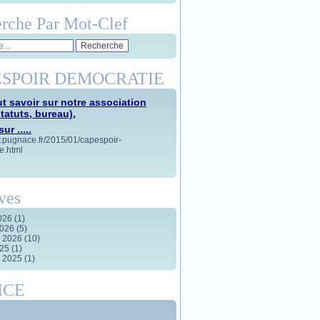
rche Par Mot-Clef
SPOIR DEMOCRATIE
t savoir sur notre association
statuts, bureau),
ur .....
w.pugnace.fr/2015/01/capespoir-
e.html
ves
2026
(1)
2026
(5)
r 2026
(10)
025
(1)
r 2025
(1)
ICE