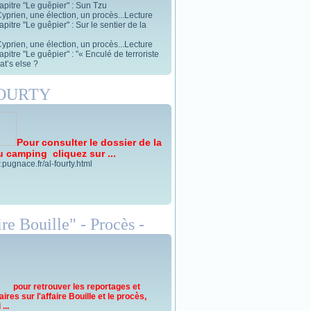
apitre "Le guêpier" : Sun Tzu
yprien, une élection, un procès...Lecture
pitre "Le guêpier" : Sur le sentier de la
yprien, une élection, un procès...Lecture
pitre "Le guêpier" : "« Enculé de terroriste
t’s else ?
FOURTY
Pour consulter le dossier de la
u camping cliquez sur ...
.pugnace.fr/al-fourty.html
re Bouille" - Procès -
pour retrouver les reportages et
res sur l'affaire Bouille et le procès,
...