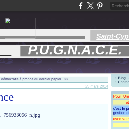
Saint-Cyp
P.U.G.N.A.C.E.
___
Blog
:
la démocratie
à propos du dernier papier... >>
Contac
25 mars 2014
nce
Pour Un
et une 
c'est le 
gestion d
avec votr
"CAP