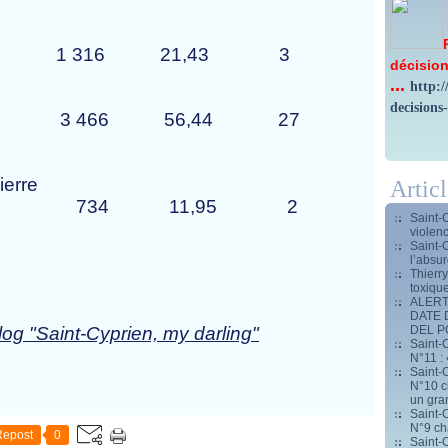
an
s 1 316 21,43 3
décision
...
http:
decisions
a Droite 3 466 56,44 27
-Pierre
Artic
gauche 734 11,95 2
Saint-
violen
Saint-
l’absur
Thierr
toxiqu
ALERT
DATE 
DEL 
log "Saint-Cyprien, my darling"
Saint-C
N°11 : 
Saint-C
N°10 ch
un gran
Saint-C
N°9 ch
Repost
0
Saint-C