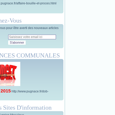
.pugnace.fr/affaire-bouille-et-proces.html
nez-Vous
us pour être averti des nouveaux articles
ANCES COMMUNALES
 2015
http://www.pugnace.fr/dob-
s Sites D'information
Cyprien Mosaïque