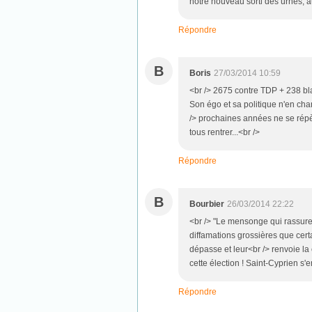
notre nouveau sorti des urnes, au
Répondre
B
Boris
27/03/2014 10:59
<br /> 2675 contre TDP + 238 blan
Son égo et sa politique n'en cha
/> prochaines années ne se répè
tous rentrer...<br />
Répondre
B
Bourbier
26/03/2014 22:22
<br /> "Le mensonge qui rassure
diffamations grossières que cert
dépasse et leur<br /> renvoie la 
cette élection ! Saint-Cyprien s'
Répondre