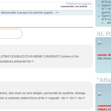
N°8 ch
Published by pugnace
Saint-C
commenter cet article
…
N°7 cha
guerre
la démocratie
à propos du dernier papier... >>
Saint-C
N°6 cha
»… wha
AL 
vente d
LETINS DOUBLES D'UN MEME CANDIDAT! Comme si l'on
http://www
srutateurs présents!<br />
"Affai
troles, des choix se sont obligés, perversité du systéme, étrange
ulier à controler obtient force et<br /> majesté <br /> <br /> <br />
commentai
cliquez ici 