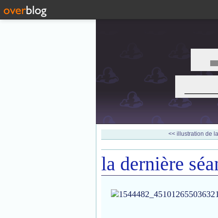
___
<< illustration de 
la dernière séa