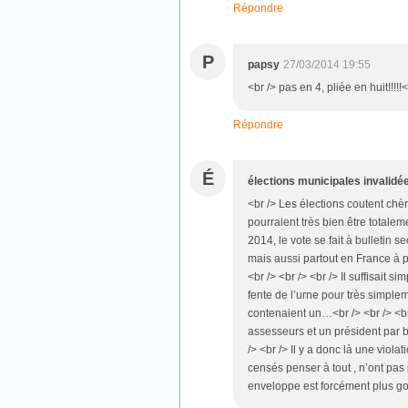
Répondre
P
papsy
27/03/2014 19:55
<br /> pas en 4, pliée en huit!!!!!<
Répondre
É
élections municipales invalidé
<br /> Les élections coutent chèr
pourraient très bien être totaleme
2014, le vote se fait à bulletin
mais aussi partout en France à p
<br /> <br /> <br /> Il suffisait s
fente de l’urne pour très simpleme
contenaient un…<br /> <br /> <
assesseurs et un président par 
/> <br /> Il y a donc là une viol
censés penser à tout , n’ont pas
enveloppe est forcément plus g