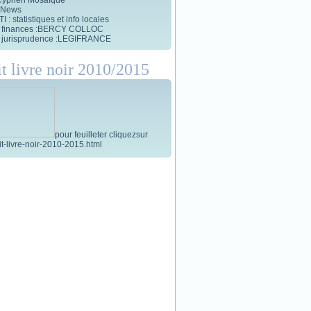
 News
 : statistiques et info locales
et finances :BERCY COLLOC
et jurisprudence :LEGIFRANCE
it livre noir 2010/2015
pour feuilleter cliquezsur
tit-livre-noir-2010-2015.html