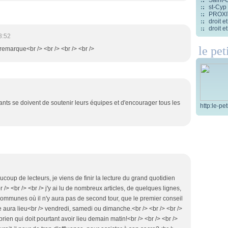
st-Cyp
PROXITI
droit 
droit 
8:52
le pet
 remarque<br /> <br /> <br /> <br />
sants se doivent de soutenir leurs équipes et d'encourager tous les
http:le-pe
coup de lecteurs, je viens de finir la lecture du grand quotidien
/> <br /> <br /> j'y ai lu de nombreux articles, de quelques lignes,
mmunes où il n'y aura pas de second tour, que le premier conseil
 aura lieu<br /> vendredi, samedi ou dimanche.<br /> <br /> <br />
prien qui doit pourtant avoir lieu demain matin!<br /> <br /> <br />