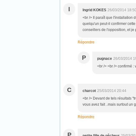
I
Ingrid KOKES
26/03/2014 18:5
<br /> Il paraît que l'installati
quelqu'un peut-il confirmer cette
conseillers de l'opposition, et j
Répondre
P
pugnace
26/03/2014 1
<br /> <br /> confirmé :
C
charcot
25/03/2014 20:44
<br /> Devant de tels résultats "t
vous avez fait ..mais surtout un 
Répondre
P
petite fille de pêcheur
25/03/20