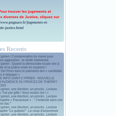
Pour trouver les jugements et
s diverses de Justice, cliquez sur
//www.pugnace.fr/jugements-et-
-de-justice.html
les Recents
Cyprien / Condamnation du maire pour
ces aggravées : la vérité malmenée
Cyprien : Quand la démocratie locale vire à
de et la justice reste en suspens !
y Del Poso dans le palmarès des « candidats
es à dégager »
E INFO SAINT-CYPRIEN - NOUVELLE
D'AUDIENCE DU PROCES DE THIERRY
POSO
yprien, une élection, un procès...Lecture
« Tué par gifle ! Vous voulez rire ! »
yprien, une élection, un procès...Lecture
apitre « Fracassure » : " J’entends sans voir
d clac "
yprien, une élection, un procès...Lecture
apitre "Le guêpier" : Le coup d'assommoir
yprien, une élection, un procès...Lecture