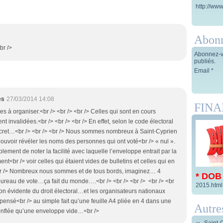
http://www
Abon
br />
Abonnez-vo
publiés.
Email
es
27/03/2014 14:08
FIN
es à organiser.<br /> <br /> <br /> Celles qui sont en cours
nt invalidées.<br /> <br /> <br /> En effet, selon le code électoral
 secret…<br /> <br /> <br /> Nous sommes nombreux à Saint-Cyprien
ouvoir révéler les noms des personnes qui ont voté<br /> « nul ».
implement de noter la facilité avec laquelle l’enveloppe entrait par la
nt<br /> voir celles qui étaient vides de bulletins et celles qui en
br /> Nombreux nous sommes et de tous bords, imaginez… 4
* DOB
bureau de vote…ça fait du monde….<br /> <br /> <br /> <br /> <br
2015.html
ation évidente du droit électoral…et les organisateurs nationaux
 pensé<br /> au simple fait qu’une feuille A4 pliée en 4 dans une
Autre
onflée qu’une enveloppe vide…<br />
Saint-