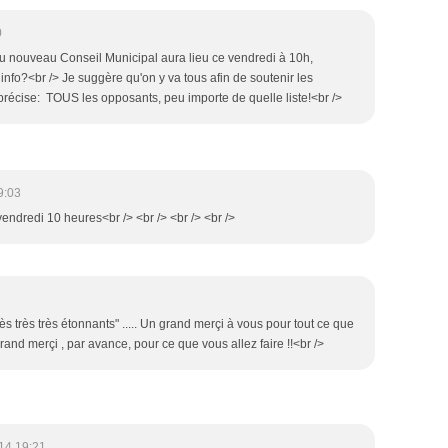
0
on du nouveau Conseil Municipal aura lieu ce vendredi à 10h,
 info?<br /> Je suggère qu'on y va tous afin de soutenir les
e précise: TOUS les opposants, peu importe de quelle liste!<br />
9:03
 vendredi 10 heures<br /> <br /> <br /> <br />
rès très très étonnants" ..... Un grand merçi à vous pour tout ce que
grand merçi , par avance, pour ce que vous allez faire !!<br />
14 19:21