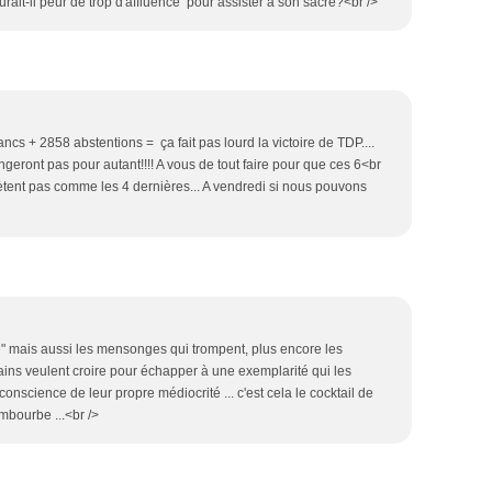
rait-il peur de trop d'affluence pour assister à son sacre?<br />
cs + 2858 abstentions = ça fait pas lourd la victoire de TDP....
ngeront pas pour autant!!!! A vous de tout faire pour que ces 6<br
tent pas comme les 4 dernières... A vendredi si nous pouvons
" mais aussi les mensonges qui trompent, plus encore les
ains veulent croire pour échapper à une exemplarité qui les
conscience de leur propre médiocrité ... c'est cela le cocktail de
embourbe ...<br />