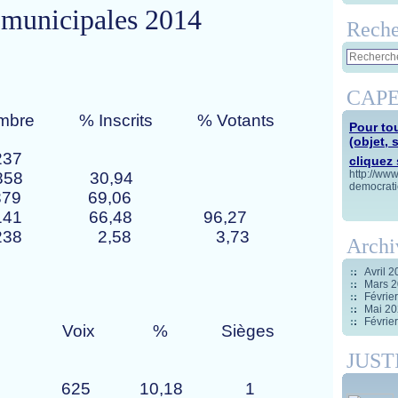
municipales 2014
Reche
CAPE
% Inscrits % Votants
Pour tou
(objet, 
 237
cliquez s
http://ww
 858 30,94
democrati
379 69,06
141 66,48 96,27
l 238 2,58 3,73
Archi
Avril 
Mars 
Févrie
Mai 2
Févrie
% Sièges
JUST
e
droite 625 10,18 1