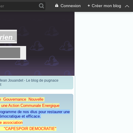
Connexion
+
Créer mon blog
rien
 Jean Jouandet - Le blog de pugnace
t
e Gouvernance Nouvelle
Action Communale Energique
programme de nos élus pour restaurer une
émocratique et efficace.
e association
ESPOIR DEMOCRATIE"