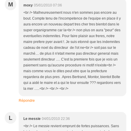
M
moxy
05/01/2010 07:06
<br /> Malheureusement nous n'en sommes pas encore au
bout. Compte tenu de l'incompetence de l'equipe en place il y
aura encore un nouveau depart tres cher tres bientot dans le
super organigramme car la<br /> non plus on aura "peur" des
eventuelles indemnites. Pour faire plaisir aux freres, notre
maire prefere pyer avant !. Je suis etonné que les indemnites
cadeau de noel du directeur de l'ot ne<br /> soit pas sur le
marché.... de plus il n'etait meme pas directeur general mais
seulement directeur ..... C'est la premiere fois que je vois un
paiement sans qu'aucune procedure ni motif n'existe<br />
mais comme vous le dites peut etre que la prefecture
regardera de plus pres . Apres Bertrand, Montor, bientot Bolte
qui a aidé le maire et a qui le tour ensuite ??? regardons vers
la mer ......<br /> <br /> <br />
Répondre
L
Le messie
04/01/2010 22:36
<br /> Le messie revient emprunt de fortes puissances. Sans