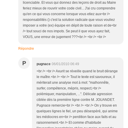
licenciable. Et vous qui donnez des leçons de droit au Maire
feriez mieux de rouvrir votre code civil... J'ai cru comprendre
qu'en ce qui vous concerne lorsque vous etiez aux<br />
responsabilités () c'est la solution radicale que vous vouliez
imposer a votre (ex) équipe en dépit de toute raison et de<br
/> tout souci de nos impots. Se peut il que vous ayez fait,
VOUS, une erreur de jugement ???<br /> <br /> <br />
Répondre
P
pugnace
06/01/2010 06:49
<br /> <br /> Axurit se réveille quand le bruit dérange
le maître.<br /> <br /> Tout le texte est savoureux, il
mériterait une analyse mot à mot: "malhonnête,
surfer, compétence, mépris, respect,<br />
polémiquer, manipulation, ...". Délicate agression
ciblée dès la première ligne contre M. JOUANDET.
Pugnace remercie<br /> <br /> <br /> On y trouve en
quelques lignes le fiel, un peu désespéré, qui anime
les médiocres en<br /> perdition face aux faits et au
raisonnement.<br /> Et comme d'habitude