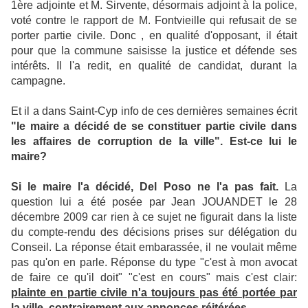
1ère adjointe et M. Sirvente, désormais adjoint à la police,
voté contre le rapport de M. Fontvieille qui refusait de se
porter partie civile. Donc , en qualité d'opposant, il était
pour que la commune saisisse la justice et défende ses
intérêts. Il l'a redit, en qualité de candidat, durant la
campagne.
Et il a dans Saint-Cyp info de ces dernières semaines écrit
"le maire a décidé de se constituer partie civile dans
les affaires de corruption de la ville". Est-ce lui le
maire?
Si le maire l'a décidé, Del Poso ne l'a pas fait.
La
question lui a été posée par Jean JOUANDET le 28
décembre 2009 car rien à ce sujet ne figurait dans la liste
du compte-rendu des décisions prises sur délégation du
Conseil. La réponse était embarassée, il ne voulait même
pas qu'on en parle. Réponse du type "c'est à mon avocat
de faire ce qu'il doit" "c'est en cours" mais c'est clair:
plainte en partie civile n'a toujours pas été portée par
la ville, contrairement aux annonces réitérées.