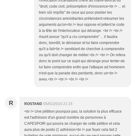
l'invocation incantatoire chère au maire-avocat du
"droit, code civil, présomption d'innocence<br /> ... et
bien sûr impôts" de ceux qui pour plaider les
circonstances amnistiantes prétendent retourner les
arguments qu'on<br /> leur oppose et jettent le code
à la tête de l'interlocuteur qui dérange. <br /> <br />
Axurit avoue "qu'il a cru comprendre" ... il faudra
donc, bientôt, le déniaiser et lui faire comprendre
qu'il a fait<br /> semblant de chercher à comprendre
ou qu'il doit changer de métier.<br /> <br /> On refera
donc le point sur ce sujet qui dérange pour tenter de
lui faire comprendre enfin que l'attaque ad hominem
n'est que la parade des perdants, donc un<br />
aveu.<br /> <br /> <br /> <br />
R
ROSTAND
05/01/2010 21:15
<br /> Une pétition pourquoi pas, la solution la plus efficace
est l'adhésion d'un grand nombre de personnes à
CAPESPOIR qui pourra se charger de cette pétiton et cela
aura plus de poids (1 adhésion<br /> par foyer cela fait 2
bulletins de vote minimum, aucun élu ne peut ignorer cette