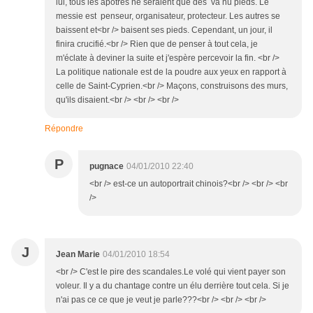
lui, tous les apotres ne seraient que des va nu pieds. Le
messie est penseur, organisateur, protecteur. Les autres se
baissent et<br /> baisent ses pieds. Cependant, un jour, il
finira crucifié.<br /> Rien que de penser à tout cela, je
m'éclate à deviner la suite et j'espère percevoir la fin. <br />
La politique nationale est de la poudre aux yeux en rapport à
celle de Saint-Cyprien.<br /> Maçons, construisons des murs,
qu'ils disaient.<br /> <br /> <br />
Répondre
P
pugnace
04/01/2010 22:40
<br /> est-ce un autoportrait chinois?<br /> <br /> <br
/>
J
Jean Marie
04/01/2010 18:54
<br /> C'est le pire des scandales.Le volé qui vient payer son
voleur. Il y a du chantage contre un élu derrière tout cela. Si je
n'ai pas ce ce que je veut je parle???<br /> <br /> <br />