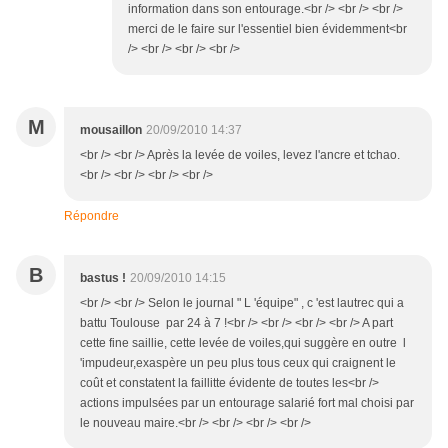
information dans son entourage.<br /> <br /> <br />
merci de le faire sur l'essentiel bien évidemment<br
/> <br /> <br /> <br />
M
mousaillon
20/09/2010 14:37
<br /> <br /> Après la levée de voiles, levez l'ancre et tchao.
<br /> <br /> <br /> <br />
Répondre
B
bastus !
20/09/2010 14:15
<br /> <br /> Selon le journal " L 'équipe" , c 'est lautrec qui a
battu Toulouse par 24 à 7 !<br /> <br /> <br /> <br /> A part
cette fine saillie, cette levée de voiles,qui suggère en outre l
'impudeur,exaspère un peu plus tous ceux qui craignent le
coût et constatent la faillitte évidente de toutes les<br />
actions impulsées par un entourage salarié fort mal choisi par
le nouveau maire.<br /> <br /> <br /> <br />