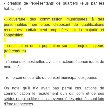
- création de représentants de quartiers (élus par les
habitants)
- ouverture des commisssion municipales à des
personnalités non élues disposant de qualifications
reconnues paritairement proposées par la majorité et
l'opposition
- consultation de la population sur les projets majeurs
(referendum)
- réunions semestrielles avec les acteurs économiques de
notre cité
- renforcement du rôle du conseil municipal des jeunes
On note qu'il n'y avait pas parmi ces actions de
communication le recrutement dun dir. com et de ses
séides et qu'au titre de la citoyenneté les priorités sont loin
d'être respectées.