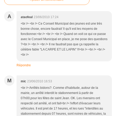
A
ataofeal
23/06/2010 17:24
<br /> <br /> Ce Conseil Municipal des jeunes est une très
bonne chose, encore faudrait 'il qu'il est les moyens de
fonctionner.<br /> <br /> <br /> Quand on voit ce qui ce passe
avec le Conseil Municipal en place, je me pose des questions
?<br /> <br /> <br /> Il ne faudrait pas que ça rappelle la
célèbre fable "LA CARPE ET LE LAPIN" !!!<br /> <br /> <br />
<br />
Répondre
M
mic
23/06/2010 16:53
<br /> Arrêtés bidons?. Comme d'habitude, autour de la
mairie, un arrêté interdit le stationnement à partir de
07h00,pour les fètes de saint Jean. OK. Les riverains ont
respecté cet arrété, et ont fait<br /> l'effort d'évacuer leurs
véhicules. Il est pret de 17 heures, et les rues "interdites au
stationnement depuis 07 heures, sont noires de véhicules, la