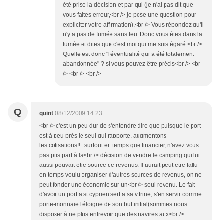
été prise la décision et par qui (je n'ai pas dit que
vous faites erreur,<br /> je pose une question pour
expliciter votre affirmation).<br /> Vous répondez qu'il
n'y a pas de fumée sans feu. Donc vous étes dans la
fumée et dites que c'est moi qui me suis égaré.<br />
Quelle est donc "l'éventualité qui a été totalement
abandonnée" ? si vous pouvez être précis<br /> <br
/> <br /> <br />
Q
quint
08/12/2009 14:23
<br /> c'est un peu dur de s'entendre dire que puisque le port
est à peu près le seul qui rapporte, augmentons
les cotisations!!.. surtout en temps que financier, n'avez vous
pas pris part à la<br /> décision de vendre le camping qui lui
aussi pouvait etre source de revenus. Il aurait peut etre fallu
en temps voulu organiser d'autres sources de revenus, on ne
peut fonder une économie sur un<br /> seul revenu. Le fait
d'avoir un port à st cyprien sert à sa vitrine, s'en servir comme
porte-monnaie l'éloigne de son but initial(sommes nous
disposer à ne plus entrevoir que des navires aux<br />