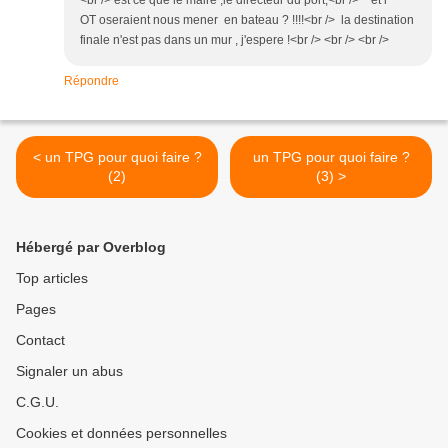
<br /> est ce que le maire ,le directeur du port,<br /> et l'
OT oseraient nous mener en bateau ? !!!!<br /> la destination
finale n'est pas dans un mur , j'espere !<br /> <br /> <br />
Répondre
< un TPG pour quoi faire ?
un TPG pour quoi faire ?
(2)
(3) >
Hébergé par Overblog
Top articles
Pages
Contact
Signaler un abus
C.G.U.
Cookies et données personnelles