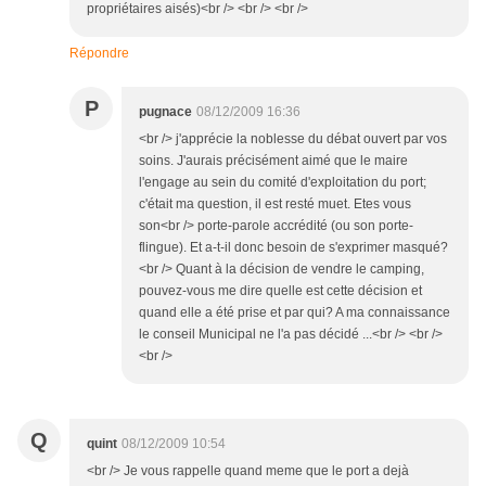
propriétaires aisés)<br /> <br /> <br />
Répondre
P
pugnace
08/12/2009 16:36
<br /> j'apprécie la noblesse du débat ouvert par vos
soins. J'aurais précisément aimé que le maire
l'engage au sein du comité d'exploitation du port;
c'était ma question, il est resté muet. Etes vous
son<br /> porte-parole accrédité (ou son porte-
flingue). Et a-t-il donc besoin de s'exprimer masqué?
<br /> Quant à la décision de vendre le camping,
pouvez-vous me dire quelle est cette décision et
quand elle a été prise et par qui? A ma connaissance
le conseil Municipal ne l'a pas décidé ...<br /> <br />
<br />
Q
quint
08/12/2009 10:54
<br /> Je vous rappelle quand meme que le port a dejà