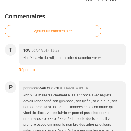
Commentaires
Ajouter un commentaire
T
TGV
01/04/2014 19:28
<br /> La vie du rail, une histoire à raconter.<br />
Répondre
P
poisson d&#039;avril
01/04/2014 09:16
<br /> Le maire fraîchement élu a annoncé avec regrets
devoir renoncer à son gymnase, son lycée, sa clinique, son
boulodrome: la situation des finances de la commune qu'il
vient de découvrir, ne lui<br /> permet pas d'honorer ses
promesses.<br /> <br /> <br /> La seule décision qu'il va
prendre est de diminuer le nombre des adjoints et leurs
indemnités.<br /> <br /> <br /> Il espère que les électeurs