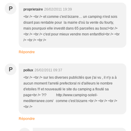
P
proprietaire
26/02/2011 19:39
<br /> <br /> et comme c'est bizarre.... un camping n'est sois
disant pas rentable pour la mairie d'où la vente du fourty,
mais pourquoi elle investit dans 65 parcelles au bosc!<br />
<br /> <br /> c'est pour mieux vendre mon enfant!lol<br /> <br
/> <br /> <br />
Répondre
P
pollux
26/02/2011 09:37
<br /> <br /> sur les diverses publicités que j'ai vu , il n'y a à
aucun moment l'arreté prefectoral ni d'ailleurs le nombre
d'etoiles !!! et nouveauté le site du camping a flouté sa
page<br /> ?!? http://www.camping-soleil-
mediterranee.com/ comme c'est bizarre.<br /> <br /> <br />
<br />
Répondre