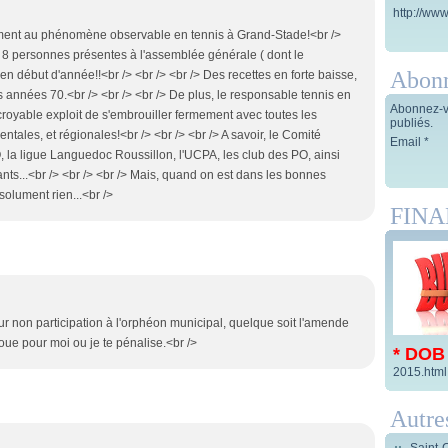
http://www
tement au phénomène observable en tennis à Grand-Stade!<br />
e, 8 personnes présentes à l'assemblée générale ( dont le
Abon
en début d'année!!<br /> <br /> <br /> Des recettes en forte baisse,
années 70.<br /> <br /> <br /> De plus, le responsable tennis en
Abonnez-vo
royable exploit de s'embrouiller fermement avec toutes les
publiés.
tales, et régionales!<br /> <br /> <br /> A savoir, le Comité
Email
 la ligue Languedoc Roussillon, l'UCPA, les club des PO, ainsi
nts...<br /> <br /> <br /> Mais, quand on est dans les bonnes
solument rien...<br />
FIN
r non participation à l'orphéon municipal, quelque soit l'amende
 joue pour moi ou je te pénalise.<br />
* DOB
2015.html
Autre
Saint-