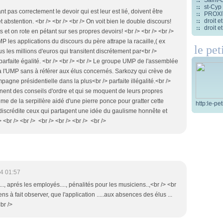
st-Cyp
nt pas correctement le devoir qui est leur est lié, doivent être
PROXITI
droit 
abstention. <br /> <br /> <br /> On voit bien le double discours!
droit 
s et on rote en pétant sur ses propres devoirs! <br /> <br /> <br />
P les applications du discours du père attrape la racaille,( ex
le pet
us les millions d'euros qui transitent discrétement par<br />
 parfaite égalité. <br /> <br /> <br /> Le groupe UMP de l'assemblée
 à l'UMP sans à référer aux élus concernés. Sarkozy qui crève de
pagne présidentielle dans la plus<br /> parfaite illégalité.<br />
nnent des conseils d'ordre et qui se moquent de leurs propres
me de la serpillère aidé d'une pierre ponce pour gratter cette
http:le-pe
iscrédite ceux qui partagent une idée du gaulisme honnête et
> <br /> <br /> <br /> <br /> <br /> <br />
4 01:57
.., aprés les employés...., pénalités pour les musiciens..,<br /> <br
s à fait observer, que l'application .....aux absences des élus ...
br />