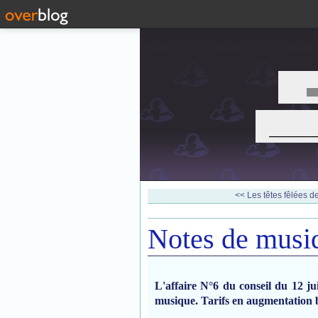
___
<< Les têtes fêlées de
Notes de musi
L'affaire N°6 du conseil du 12 jui
musique. Tarifs en augmentation b