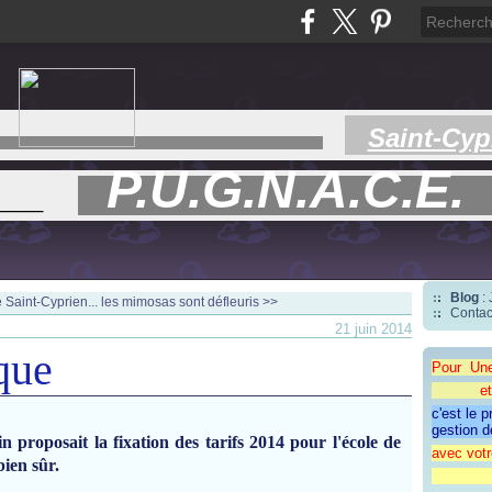
Saint-Cyp
P.U.G.N.A.C.E.
___
Blog
:
 Saint-Cyprien...
les mimosas sont défleuris >>
Contac
21 juin 2014
que
Pour Un
et une 
c'est le 
gestion d
n proposait la fixation des tarifs 2014 pour l'école de
avec votr
ien sûr.
"CAP