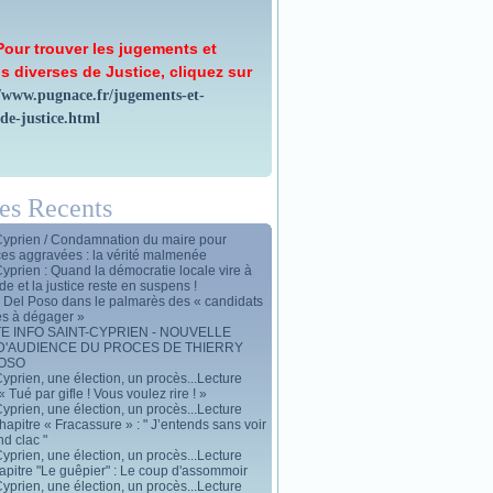
Pour trouver les jugements et
s diverses de Justice, cliquez sur
//www.pugnace.fr/jugements-et-
-de-justice.html
les Recents
Cyprien / Condamnation du maire pour
ces aggravées : la vérité malmenée
Cyprien : Quand la démocratie locale vire à
de et la justice reste en suspens !
y Del Poso dans le palmarès des « candidats
es à dégager »
E INFO SAINT-CYPRIEN - NOUVELLE
D'AUDIENCE DU PROCES DE THIERRY
POSO
yprien, une élection, un procès...Lecture
« Tué par gifle ! Vous voulez rire ! »
yprien, une élection, un procès...Lecture
apitre « Fracassure » : " J’entends sans voir
d clac "
yprien, une élection, un procès...Lecture
apitre "Le guêpier" : Le coup d'assommoir
yprien, une élection, un procès...Lecture