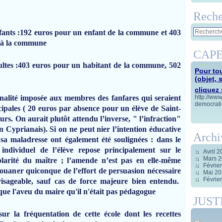
Reche
fants :192 euros pour un enfant de la commune et 403
r à la commune
CAPE
ultes :403 euros pour un habitant de la commune, 502
Pour tou
(objet, 
cliquez s
nalité imposée aux membres des fanfares qui seraient
http://ww
democrati
ipales ( 20 euros par absence pour un élève de Saint-
urs. On aurait plutôt attendu l’inverse, " l’infraction"
 Cyprianais). Si on ne peut nier l’intention éducative
Archi
 sa maladresse ont également été soulignées : dans le
individuel de l’élève repose principalement sur le
Avril 
Mars 
plarité du maître ; l’amende n’est pas en elle-même
Févrie
douaner quiconque de l’effort de persuasion nécessaire
Mai 2
Févrie
isageable, sauf cas de force majeure bien entendu.
que l'aveu du maire qu'il n'était pas pédagogue
JUST
ur la fréquentation de cette école dont les recettes