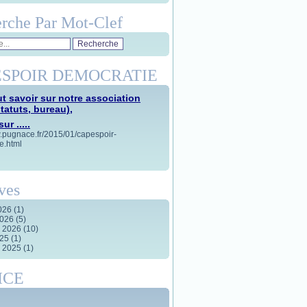
rche Par Mot-Clef
SPOIR DEMOCRATIE
t savoir sur notre association
statuts, bureau),
ur .....
w.pugnace.fr/2015/01/capespoir-
e.html
ves
2026
(1)
2026
(5)
r 2026
(10)
025
(1)
r 2025
(1)
ICE