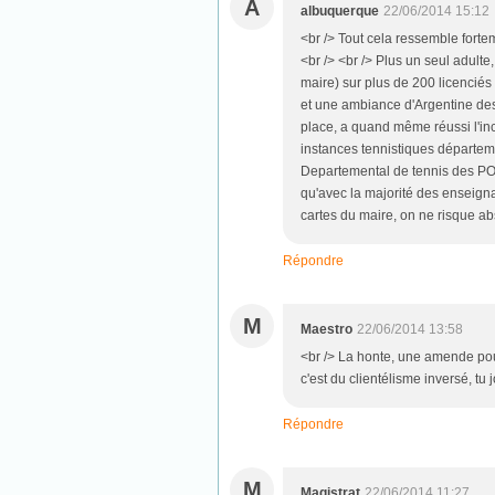
A
albuquerque
22/06/2014 15:12
<br /> Tout cela ressemble for
<br /> <br /> Plus un seul adult
maire) sur plus de 200 licenciés 
et une ambiance d'Argentine des 
place, a quand même réussi l'inc
instances tennistiques départemen
Departemental de tennis des PO,
qu'avec la majorité des enseigna
cartes du maire, on ne risque ab
Répondre
M
Maestro
22/06/2014 13:58
<br /> La honte, une amende pou
c'est du clientélisme inversé, tu
Répondre
M
Magistrat
22/06/2014 11:27