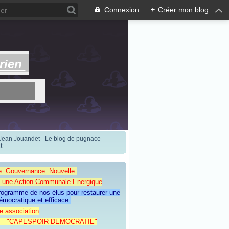
Connexion
+
Créer mon blog
rien
 Jean Jouandet - Le blog de pugnace
t
e Gouvernance Nouvelle
Action Communale Energique
programme de nos élus pour restaurer une
émocratique et efficace.
e association
ESPOIR DEMOCRATIE"