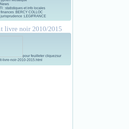
 News
 : statistiques et info locales
et finances :BERCY COLLOC
et jurisprudence :LEGIFRANCE
it livre noir 2010/2015
pour feuilleter cliquezsur
tit-livre-noir-2010-2015.html