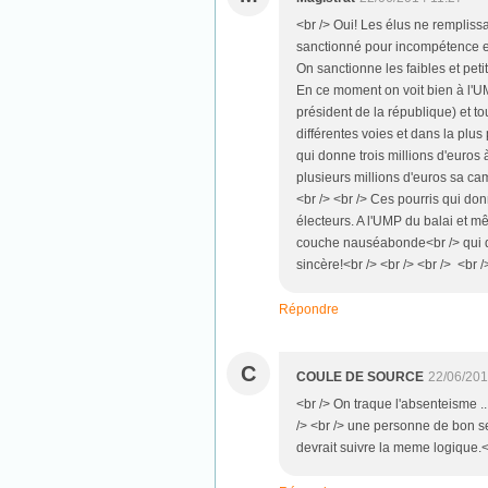
<br /> Oui! Les élus ne remplissa
sanctionné pour incompétence et 
On sanctionne les faibles et petit
En ce moment on voit bien à l'UM
président de la république) et to
différentes voies et dans la plus
qui donne trois millions d'euros
plusieurs millions d'euros sa cam
<br /> <br /> Ces pourris qui do
électeurs. A l'UMP du balai et mê
couche nauséabonde<br /> qui d
sincère!<br /> <br /> <br /> <br /
Répondre
C
COULE DE SOURCE
22/06/201
<br /> On traque l'absenteisme ...
/> <br /> une personne de bon sen
devrait suivre la meme logique.<