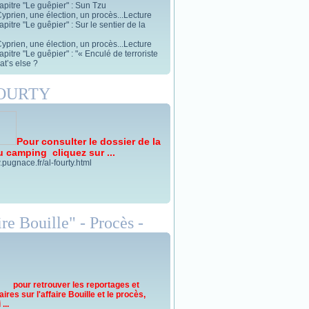
apitre "Le guêpier" : Sun Tzu
yprien, une élection, un procès...Lecture
pitre "Le guêpier" : Sur le sentier de la
yprien, une élection, un procès...Lecture
pitre "Le guêpier" : "« Enculé de terroriste
t’s else ?
FOURTY
Pour consulter le dossier de la
u camping cliquez sur ...
.pugnace.fr/al-fourty.html
re Bouille" - Procès -
pour retrouver les reportages et
res sur l'affaire Bouille et le procès,
...