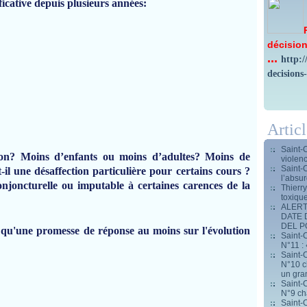
ficative depuis plusieurs années:
décision
...
http:
decisions
Artic
Saint-
tion? Moins d’enfants ou moins d’adultes? Moins de
violen
Saint-
il une désaffection particulière pour certains cours ?
l’absur
conjoncturelle ou imputable à certaines carences de la
Thierr
toxiqu
ALERT
DATE 
DEL 
o qu'une promesse de réponse au moins sur l'évolution
Saint-C
N°11 : 
Saint-C
N°10 ch
un gran
Saint-C
N°9 ch
Saint-C