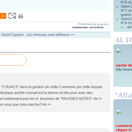
N°8 ch
Saint-C
N°7 cha
guerre
0
Saint-C
N°6 cha
Published by pugnace
»… wha
commenter cet article
…
 Saint-Cyprien...
les mimosas sont défleuris >>
AL 
vente d
http://www
des "COUACS" dans la gestion de cette Commune par cette équipe
Musique qu'elle connait est la sienne et elle joue avec des
"Affai
ait visiblement pas lire et bourrées de "FAUSSES NOTES".<br />
lez vous que cela marche?<br />
commentai
cliquez ici 