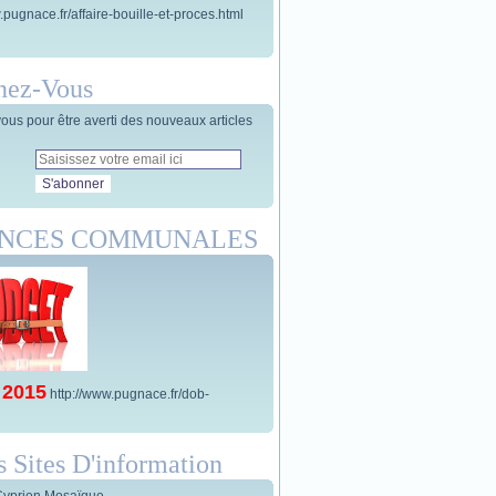
.pugnace.fr/affaire-bouille-et-proces.html
nez-Vous
us pour être averti des nouveaux articles
ANCES COMMUNALES
 2015
http://www.pugnace.fr/dob-
s Sites D'information
Cyprien Mosaïque