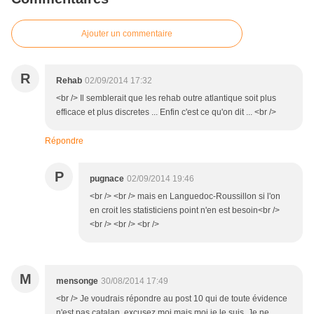
Ajouter un commentaire
R
Rehab
02/09/2014 17:32
<br /> Il semblerait que les rehab outre atlantique soit plus
efficace et plus discretes ... Enfin c'est ce qu'on dit ... <br />
Répondre
P
pugnace
02/09/2014 19:46
<br /> <br /> mais en Languedoc-Roussillon si l'on
en croit les statisticiens point n'en est besoin<br />
<br /> <br /> <br />
M
mensonge
30/08/2014 17:49
<br /> Je voudrais répondre au post 10 qui de toute évidence
n'est pas catalan, excusez moi mais moi je le suis. Je ne