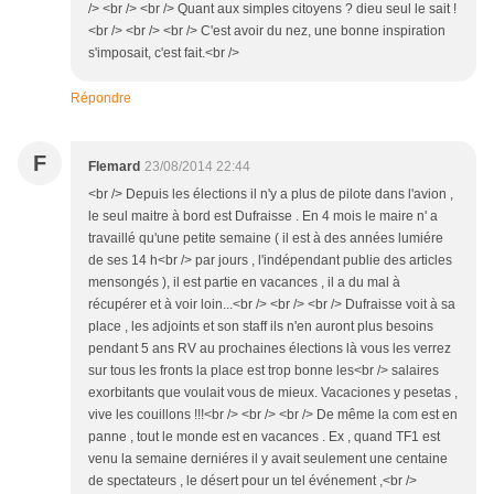
/> <br /> <br /> Quant aux simples citoyens ? dieu seul le sait !
<br /> <br /> <br /> C'est avoir du nez, une bonne inspiration
s'imposait, c'est fait.<br />
Répondre
F
Flemard
23/08/2014 22:44
<br /> Depuis les élections il n'y a plus de pilote dans l'avion ,
le seul maitre à bord est Dufraisse . En 4 mois le maire n' a
travaillé qu'une petite semaine ( il est à des années lumiére
de ses 14 h<br /> par jours , l'indépendant publie des articles
mensongés ), il est partie en vacances , il a du mal à
récupérer et à voir loin...<br /> <br /> <br /> Dufraisse voit à sa
place , les adjoints et son staff ils n'en auront plus besoins
pendant 5 ans RV au prochaines élections là vous les verrez
sur tous les fronts la place est trop bonne les<br /> salaires
exorbitants que voulait vous de mieux. Vacaciones y pesetas ,
vive les couillons !!!<br /> <br /> <br /> De même la com est en
panne , tout le monde est en vacances . Ex , quand TF1 est
venu la semaine derniéres il y avait seulement une centaine
de spectateurs , le désert pour un tel événement ,<br />