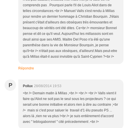
comprends pas . Pourquoi parle t'il de Louis Aliot dans de
telles circonstances.<br /> Manuel Valls s'est rendu à Millas
pour rendre un dernier hommage à Christian Bourquin. J'étais
présent c'était d'ailleurs des obséques trés émouvantes et
beaucoup de vérités ont été dites. Ce<br /> monsieur Bonnel
pense et dit ce qu'il veut. Aujourd'hui les millassois sont en
deuil ainsi que ses AMIS. Maitre Del Poso n'a été qu'une
parenthése dans la vie de Monsieur Bourquin, je pense
qu'il<br /> n'était pas aux obséques, d'ailleurs!.Mais peut-etre
qu'à Millas était-il aussi invisible qu'à Saint-Cyprien ?<br />
Répondre
P
Pollux
28/08/2014 19:53
<br /> Demain matin à Millas ,<br /> <br /> <br /> Valls vient il
faire qu'Aliot ne soit pas le seul sous les projecteurs ? ce qui
serait une bonne initiative et alors rien à dire au contraire ;<br
/> mais si c'est pour saluer le travail d'1 élu pseudo PS ...
alors là ,rien ne va plus !<br /> je suis entièrement d'accord
avec " leblogabonnel " cité précedemment .<br />