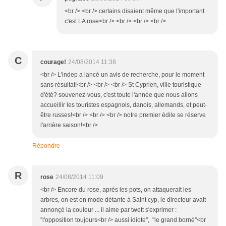
<br /> <br /> certains disaient même que l'important
c'est LA rose<br /> <br /> <br /> <br />
C
courage!
24/08/2014 11:38
<br /> L'indep a lancé un avis de recherche, pour le moment
sans résultat!<br /> <br /> <br /> St Cyprien, ville touristique
d'été? souvenez-vous, c'est toute l'année que nous allons
accueillir les touristes espagnols, danois, allemands, et peut-
être russes!<br /> <br /> <br /> notre premier édile se réserve
l'arrière saison!<br />
Répondre
R
rose
24/08/2014 11:09
<br /> Encore du rose, aprés les pots, on attaquerait les
arbres, on est en mode détante à Saint cyp, le directeur avait
annonçé la couleur ... il aime par twett s'exprimer :
"l'opposition toujours<br /> aussi idiote", "le grand borné"<br