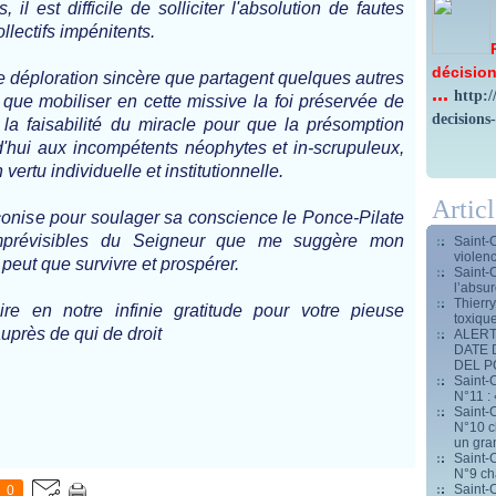
il est difficile de solliciter l'absolution de fautes
lectifs impénitents.
décision
e déploration sincère que partagent quelques autres
...
http:
é, que mobiliser en cette missive la foi préservée de
decisions
a faisabilité du miracle pour que la présomption
d'hui aux incompétents néophytes et in-scrupuleux,
rtu individuelle et institutionnelle.
Artic
éconise pour soulager sa conscience le Ponce-Pilate
imprévisibles du Seigneur que me suggère mon
Saint-
violen
 peut que survivre et prospérer.
Saint-
l’absur
Thierr
ire en notre infinie gratitude pour votre pieuse
toxiqu
auprès de qui de droit
ALERT
DATE 
DEL 
Saint-C
N°11 : 
Saint-C
N°10 ch
un gran
Saint-C
N°9 ch
Saint-C
0