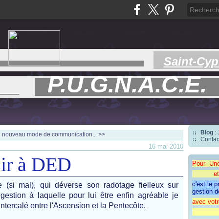
Saint-Cyp
P.U.G.N.A.C.E.
___
Blog
:
 nouveau mode de communication... >>
Contac
16 mai 2010
isir à DED
Pour Un
et une 
c'est le 
e (si mal), qui déverse son radotage fielleux sur
gestion d
gestion à laquelle pour lui être enfin agréable je
avec votr
intercalé entre l'Ascension et la Pentecôte.
"CAP