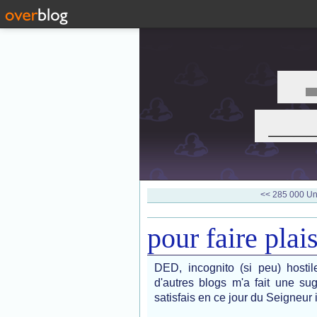
___
<< 285 000
Un
pour faire pla
DED, incognito (si peu) hostil
d'autres blogs m'a fait une sug
satisfais en ce jour du Seigneur 