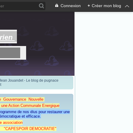
Connexion
+
Créer mon blog
rien
 Jean Jouandet - Le blog de pugnace
t
e Gouvernance Nouvelle
Action Communale Energique
programme de nos élus pour restaurer une
émocratique et efficace.
e association
ESPOIR DEMOCRATIE"