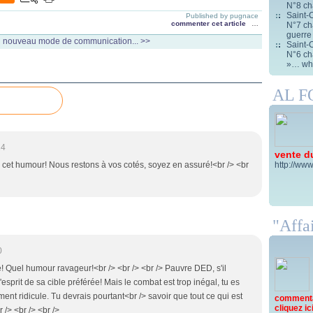
N°8 ch
Saint-C
Published by pugnace
commenter cet article
…
N°7 cha
guerre
 nouveau mode de communication... >>
Saint-C
N°6 cha
»… wha
AL 
24
vente d
http://www
ur cet humour! Nous restons à vos cotés, soyez en assuré!<br /> <br
"Affai
0
e! Quel humour ravageur!<br /> <br /> <br /> Pauvre DED, s'il
l'esprit de sa cible préférée! Mais le combat est trop inégal, tu es
ement ridicule. Tu devrais pourtant<br /> savoir que tout ce qui est
commentai
cliquez ici 
r /> <br /> <br />