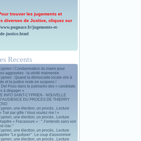
Pour trouver les jugements et
s diverses de Justice, cliquez sur
//www.pugnace.fr/jugements-et-
-de-justice.html
les Recents
Cyprien / Condamnation du maire pour
ces aggravées : la vérité malmenée
Cyprien : Quand la démocratie locale vire à
de et la justice reste en suspens !
y Del Poso dans le palmarès des « candidats
es à dégager »
E INFO SAINT-CYPRIEN - NOUVELLE
D'AUDIENCE DU PROCES DE THIERRY
POSO
yprien, une élection, un procès...Lecture
« Tué par gifle ! Vous voulez rire ! »
yprien, une élection, un procès...Lecture
apitre « Fracassure » : " J’entends sans voir
d clac "
yprien, une élection, un procès...Lecture
apitre "Le guêpier" : Le coup d'assommoir
yprien, une élection, un procès...Lecture