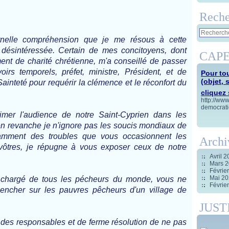
Reche
ernelle compréhension que je me résous à cette
désintéressée. Certain de mes concitoyens, dont
CAPE
ent de charité chrétienne, m'a conseillé de passer
oirs temporels, préfet, ministre, Président, et de
Pour tou
(objet, 
ainteté pour requérir la clémence et le réconfort du
cliquez s
http://ww
democrati
imer l'audience de notre Saint-Cyprien dans les
n revanche je n'ignore pas les soucis mondiaux de
tamment des troubles que vous occasionnent les
Archi
vôtres, je répugne à vous exposer ceux de notre
Avril 
Mars 
Févrie
Mai 2
 chargé de tous les pécheurs du monde, vous ne
Févrie
encher sur les pauvres pêcheurs d'un village de
JUST
 des responsables et de ferme résolution de ne pas