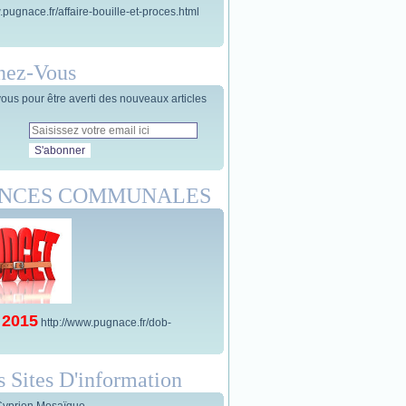
.pugnace.fr/affaire-bouille-et-proces.html
nez-Vous
us pour être averti des nouveaux articles
ANCES COMMUNALES
 2015
http://www.pugnace.fr/dob-
s Sites D'information
Cyprien Mosaïque