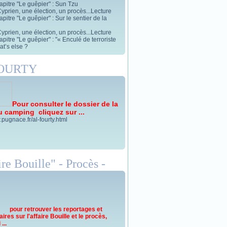
apitre "Le guêpier" : Sun Tzu
yprien, une élection, un procès...Lecture
pitre "Le guêpier" : Sur le sentier de la
yprien, une élection, un procès...Lecture
pitre "Le guêpier" : "« Enculé de terroriste
t’s else ?
FOURTY
Pour consulter le dossier de la
u camping cliquez sur ...
.pugnace.fr/al-fourty.html
re Bouille" - Procès -
pour retrouver les reportages et
res sur l'affaire Bouille et le procès,
...