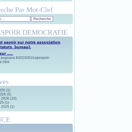
rche Par Mot-Clef
SPOIR DEMOCRATIE
t savoir sur notre association
statuts, bureau),
ur .....
w.pugnace.fr/2015/01/capespoir-
e.html
ves
2026
(1)
2026
(5)
r 2026
(10)
025
(1)
r 2025
(1)
ICE