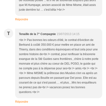
de nouveau posée ... et il ne se souvenait toujours pas alors
que M.Humpage, ancien associé de Mme Misme, était assis
juste derrière lui .... c'est bêta !<br />
Répondre
T
Tenaille de la 7° Compagnie
15/07/2013 14:15
<br /> Pas bonnes les odeurs d'été, le contrat d'éviction de
Bertrand à coûté 350.000 € pour mettre en place un ami de
Thierry, dans des conditions équivoques et tout cela pour une
sombre histoire de<br /> contrat, pour renflouer la trésorerie
exangue de la Sté Guides sans frontières , chère à notre porte
monnaie et plus chère au coeur de DEL POSO, le guide qui
ne compte pas à la dépense pour ses<br /> amis.<br /> <br />
<br /> Mme MISME la prêtresse des Musées s'en va après un
parcours depuis Bouille en passant par Del poso. Elle est au
courant de ce qui s'est passé..... et plus....Mrs les enquêteurs
ne prenez pas de<br /> vacances posez les bonnes
questions.<br />
Répondre