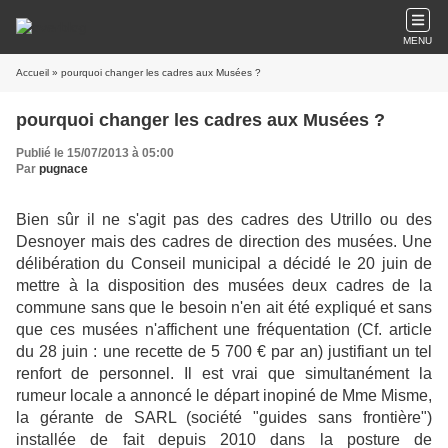
MENU
Accueil
» pourquoi changer les cadres aux Musées ?
pourquoi changer les cadres aux Musées ?
Publié le 15/07/2013 à 05:00
Par
pugnace
Bien sûr il ne s'agit pas des cadres des Utrillo ou des
Desnoyer mais des cadres de direction des musées. Une
délibération du Conseil municipal a décidé
le 20 juin
de
mettre à la disposition des musées deux cadres de la
commune sans que le besoin n'en ait été expliqué et sans
que ces musées
n'affichent une fréquentation
(Cf. article
du 28 juin
:
une recette de 5 700 € par an)
justifiant un tel
renfort de personnel. Il est vrai que simultanément la
rumeur locale a annoncé le départ inopiné de Mme Misme,
la gérante de SARL (société "guides sans frontière")
installée de fait
depuis 2010 dans la posture de