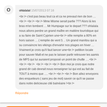
O
ohlalalal
15/07/2013 07:16
<br /> c'est pas beau tout ca et ca ne prevaut rien de bon ....
<br /> <br /> <br /> Mme Misme serait partie ??? Alors là les
bras m'en tombent .... Mr Humpage sur le depart ??? ohlalala
nous allons perdre un grand maître en matière touristique qui
a su faire de Saint Cyprien une<br /> ville remplie a 80% en
hors saison .... ( remplie de vent !) ... Un grand manitou qui a
su convaincre les vikings d'envahir nos plages en hiver ....
Vraiment je crois qu'il faut lancer une<br /> petition locale
pour sauver Matt et ne pas le laisser partir retrouver les aamis
de MPS qui lui auraient proposé un point de chutte .....<br />
<br /> <br /> <br /> <br /> <br /> Bon moi je crois que notre
grand dir cab devrait nous renseigner lui qui est au fait de
TOUT à moins que ..... <br /> <br /> <br /> Bon allez envoyons
des enqueteurs ( sans jeu de mot) savoir ce qu'il se passe
dans notre delicieuse cité balnéaire !<br />
Répondre