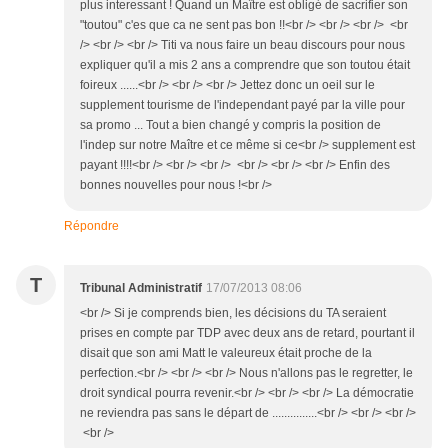
plus interessant ! Quand un Maître est obligé de sacrifier son
"toutou" c'es que ca ne sent pas bon !!<br /> <br /> <br /> <br
/> <br /> <br /> Titi va nous faire un beau discours pour nous
expliquer qu'il a mis 2 ans a comprendre que son toutou était
foireux ......<br /> <br /> <br /> Jettez donc un oeil sur le
supplement tourisme de l'independant payé par la ville pour
sa promo ... Tout a bien changé y compris la position de
l'indep sur notre Maître et ce même si ce<br /> supplement est
payant !!!!<br /> <br /> <br /> <br /> <br /> <br /> Enfin des
bonnes nouvelles pour nous !<br />
Répondre
T
Tribunal Administratif
17/07/2013 08:06
<br /> Si je comprends bien, les décisions du TA seraient
prises en compte par TDP avec deux ans de retard, pourtant il
disait que son ami Matt le valeureux était proche de la
perfection.<br /> <br /> <br /> Nous n'allons pas le regretter, le
droit syndical pourra revenir.<br /> <br /> <br /> La démocratie
ne reviendra pas sans le départ de ...............<br /> <br /> <br />
<br />