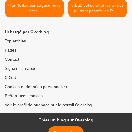
< un (é)lecteur sagace nous
urbat, batisoleil et les autres
écrit :
: où sont passés les R + 2 ?
>
Hébergé par Overblog
Top articles
Pages
Contact
Signaler un abus
C.G.U.
Cookies et données personnelles
Préférences cookies
Voir le profil de pugnace sur le portail Overblog
Créer un blog sur Overblog