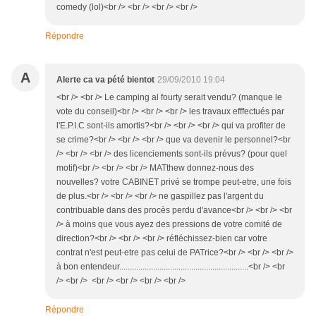
comedy (lol)<br /> <br /> <br /> <br />
Répondre
A
Alerte ca va pété bientot
29/09/2010 19:04
<br /> <br /> Le camping al fourty serait vendu? (manque le
vote du conseil)<br /> <br /> <br /> les travaux efffectués par
l'E.P.I.C sont-ils amortis?<br /> <br /> <br /> qui va profiter de
se crime?<br /> <br /> <br /> que va devenir le personnel?<br
/> <br /> <br /> des licenciements sont-ils prévus? (pour quel
motif)<br /> <br /> <br /> MATthew donnez-nous des
nouvelles? votre CABINET privé se trompe peut-etre, une fois
de plus.<br /> <br /> <br /> ne gaspillez pas l'argent du
contribuable dans des procès perdu d'avance<br /> <br /> <br
/> à moins que vous ayez des pressions de votre comité de
direction?<br /> <br /> <br /> réfléchissez-bien car votre
contrat n'est peut-etre pas celui de PATrice?<br /> <br /> <br />
à bon entendeur.............................................................<br /> <br
/> <br /> <br /> <br /> <br /> <br />
Répondre