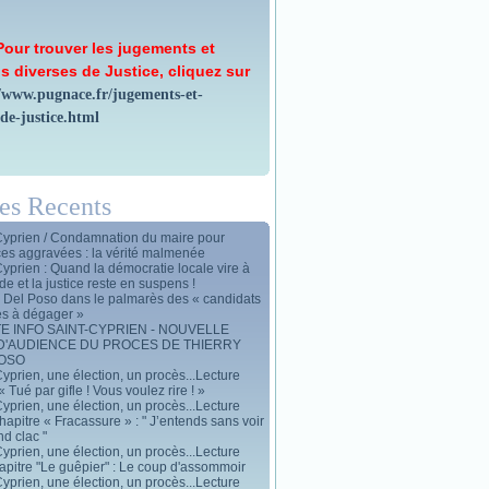
Pour trouver les jugements et
s diverses de Justice, cliquez sur
//www.pugnace.fr/jugements-et-
-de-justice.html
les Recents
Cyprien / Condamnation du maire pour
ces aggravées : la vérité malmenée
Cyprien : Quand la démocratie locale vire à
de et la justice reste en suspens !
y Del Poso dans le palmarès des « candidats
es à dégager »
E INFO SAINT-CYPRIEN - NOUVELLE
D'AUDIENCE DU PROCES DE THIERRY
POSO
yprien, une élection, un procès...Lecture
« Tué par gifle ! Vous voulez rire ! »
yprien, une élection, un procès...Lecture
apitre « Fracassure » : " J’entends sans voir
d clac "
yprien, une élection, un procès...Lecture
apitre "Le guêpier" : Le coup d'assommoir
yprien, une élection, un procès...Lecture