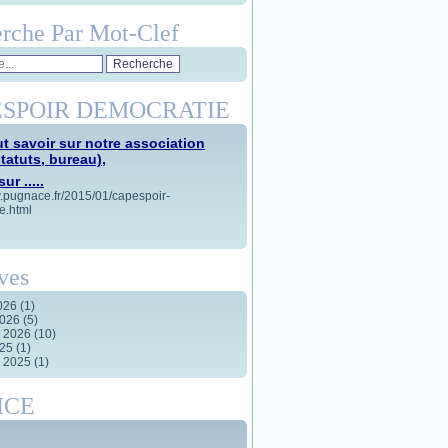
rche Par Mot-Clef
SPOIR DEMOCRATIE
t savoir sur notre association
statuts, bureau),
ur .....
w.pugnace.fr/2015/01/capespoir-
e.html
ves
2026
(1)
2026
(5)
r 2026
(10)
025
(1)
r 2025
(1)
ICE