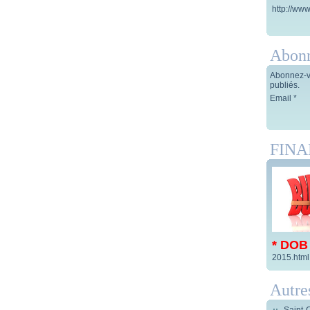
http://www
Abon
Abonnez-vo
publiés.
Email
FIN
* DOB
2015.html
Autre
Saint-