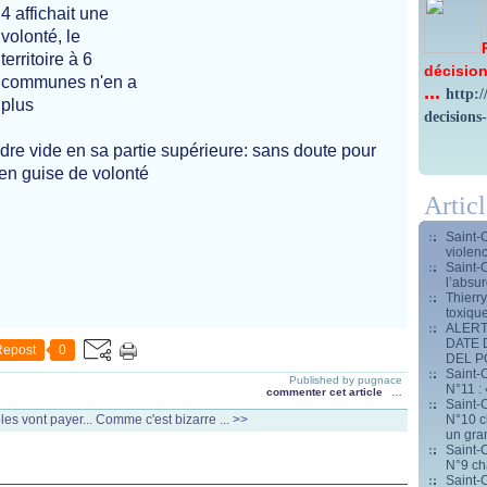
4 affichait une
volonté, le
territoire à 6
décision
communes n'en a
...
http:
plus
decisions
dre vide en sa partie supérieure: sans doute pour
 en guise de volonté
Artic
Saint-
violen
Saint-
l’absur
Thierr
toxiqu
ALERT
DATE 
Repost
0
DEL 
Saint-C
Published by pugnace
N°11 : 
commenter cet article
…
Saint-C
N°10 ch
les vont payer...
Comme c'est bizarre ... >>
un gran
Saint-C
N°9 ch
Saint-C