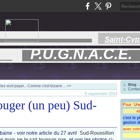
Saint-Cyp
P.U.G.N.A.C.E.
___
Blog
:
les vont payer...
Comme c'est bizarre ... >>
Contac
9 septembre 2014
ouger (un peu) Sud-
Pour Un
et une 
c'est le 
gestion d
avec votr
baine -
voir notre article du 27 avril
Sud-Roussillon
"CAP
s mais ne le sait toujours pas
et voir les photos ci-