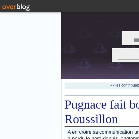
___
<< les contribuab
Pugnace fait b
Roussillon
A en croire sa communication ur
a perdu le nord depuis longtemp