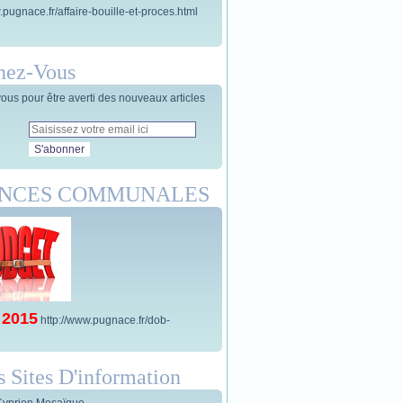
.pugnace.fr/affaire-bouille-et-proces.html
nez-Vous
us pour être averti des nouveaux articles
ANCES COMMUNALES
 2015
http://www.pugnace.fr/dob-
s Sites D'information
Cyprien Mosaïque