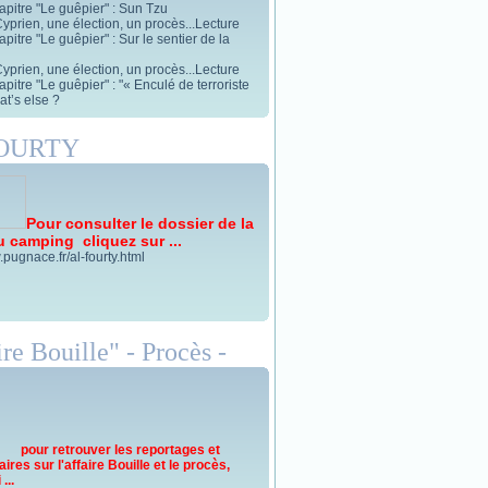
apitre "Le guêpier" : Sun Tzu
yprien, une élection, un procès...Lecture
pitre "Le guêpier" : Sur le sentier de la
yprien, une élection, un procès...Lecture
pitre "Le guêpier" : "« Enculé de terroriste
t’s else ?
FOURTY
Pour consulter le dossier de la
u camping cliquez sur ...
.pugnace.fr/al-fourty.html
re Bouille" - Procès -
pour retrouver les reportages et
res sur l'affaire Bouille et le procès,
...