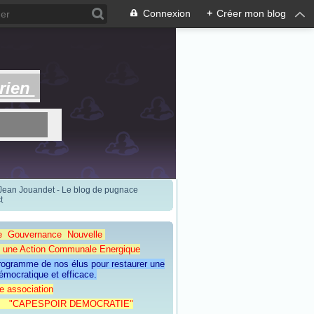
Connexion
+
Créer mon blog
rien
 Jean Jouandet - Le blog de pugnace
t
e Gouvernance Nouvelle
Action Communale Energique
programme de nos élus pour restaurer une
émocratique et efficace.
e association
ESPOIR DEMOCRATIE"