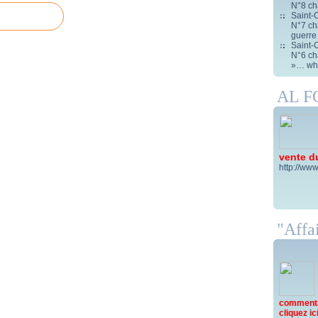
N°8 ch
Saint-C
N°7 cha
guerre
Saint-C
N°6 cha
»… wha
AL 
vente d
http://www
"Affai
commentai
cliquez ici 