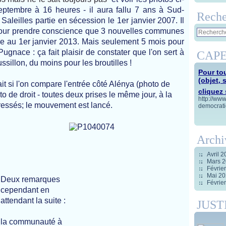
eptembre à 16 heures - il aura fallu 7 ans à Sud-
Reche
 Saleilles partie en sécession le 1er janvier 2007. Il
i pour prendre conscience que 3 nouvelles communes
ire au 1er janvier 2013. Mais seulement 5 mois pour
ugnace : ça fait plaisir de constater que l'on sert à
CAPE
llon, du moins pour les broutilles !
Pour tou
(objet, 
ait si l'on compare l'entrée côté Alénya (photo de
cliquez s
o de droit - toutes deux prises le même jour, à la
http://ww
essés; le mouvement est lancé.
democrati
Archi
Avril 
Mars 
Févrie
Mai 2
Deux remarques
Févrie
cependant en
attendant la suite :
JUST
la communauté à