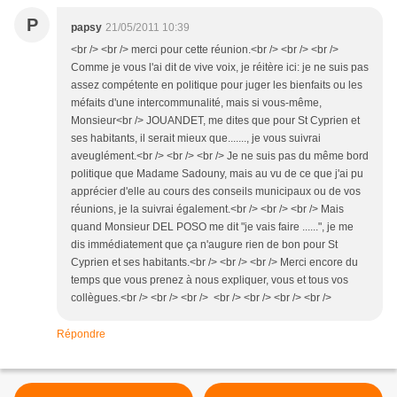
P
papsy
21/05/2011 10:39
<br /> <br /> merci pour cette réunion.<br /> <br /> <br />
Comme je vous l'ai dit de vive voix, je réitère ici: je ne suis pas
assez compétente en politique pour juger les bienfaits ou les
méfaits d'une intercommunalité, mais si vous-même,
Monsieur<br /> JOUANDET, me dites que pour St Cyprien et
ses habitants, il serait mieux que......., je vous suivrai
aveuglément.<br /> <br /> <br /> Je ne suis pas du même bord
politique que Madame Sadouny, mais au vu de ce que j'ai pu
apprécier d'elle au cours des conseils municipaux ou de vos
réunions, je la suivrai également.<br /> <br /> <br /> Mais
quand Monsieur DEL POSO me dit "je vais faire ......", je me
dis immédiatement que ça n'augure rien de bon pour St
Cyprien et ses habitants.<br /> <br /> <br /> Merci encore du
temps que vous prenez à nous expliquer, vous et tous vos
collègues.<br /> <br /> <br /> <br /> <br /> <br /> <br />
Répondre