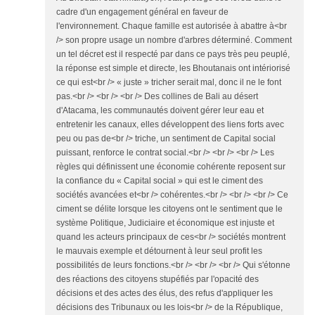
cadre d'un engagement général en faveur de
l'environnement. Chaque famille est autorisée à abattre à<br
/> son propre usage un nombre d'arbres déterminé. Comment
un tel décret est il respecté par dans ce pays très peu peuplé,
la réponse est simple et directe, les Bhoutanais ont intériorisé
ce qui est<br /> « juste » tricher serait mal, donc il ne le font
pas.<br /> <br /> <br /> Des collines de Bali au désert
d'Atacama, les communautés doivent gérer leur eau et
entretenir les canaux, elles développent des liens forts avec
peu ou pas de<br /> triche, un sentiment de Capital social
puissant, renforce le contrat social.<br /> <br /> <br /> Les
règles qui définissent une économie cohérente reposent sur
la confiance du « Capital social » qui est le ciment des
sociétés avancées et<br /> cohérentes.<br /> <br /> <br /> Ce
ciment se délite lorsque les citoyens ont le sentiment que le
système Politique, Judiciaire et économique est injuste et
quand les acteurs principaux de ces<br /> sociétés montrent
le mauvais exemple et détournent à leur seul profit les
possibilités de leurs fonctions.<br /> <br /> <br /> Qui s'étonne
des réactions des citoyens stupéfiés par l'opacité des
décisions et des actes des élus, des refus d'appliquer les
décisions des Tribunaux ou les lois<br /> de la République,