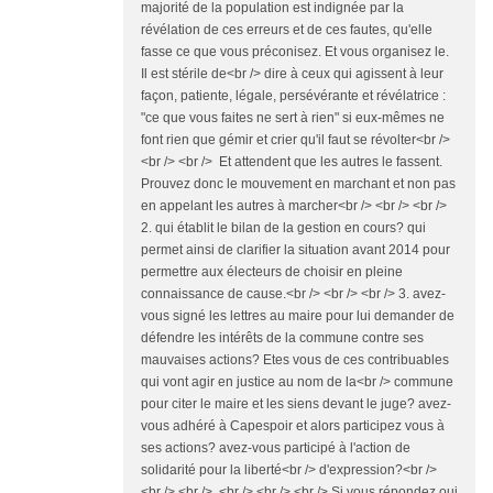
majorité de la population est indignée par la
révélation de ces erreurs et de ces fautes, qu'elle
fasse ce que vous préconisez. Et vous organisez le.
Il est stérile de<br /> dire à ceux qui agissent à leur
façon, patiente, légale, persévérante et révélatrice :
"ce que vous faites ne sert à rien" si eux-mêmes ne
font rien que gémir et crier qu'il faut se révolter<br />
<br /> <br /> Et attendent que les autres le fassent.
Prouvez donc le mouvement en marchant et non pas
en appelant les autres à marcher<br /> <br /> <br />
2. qui établit le bilan de la gestion en cours? qui
permet ainsi de clarifier la situation avant 2014 pour
permettre aux électeurs de choisir en pleine
connaissance de cause.<br /> <br /> <br /> 3. avez-
vous signé les lettres au maire pour lui demander de
défendre les intérêts de la commune contre ses
mauvaises actions? Etes vous de ces contribuables
qui vont agir en justice au nom de la<br /> commune
pour citer le maire et les siens devant le juge? avez-
vous adhéré à Capespoir et alors participez vous à
ses actions? avez-vous participé à l'action de
solidarité pour la liberté<br /> d'expression?<br />
<br /> <br /> <br /> <br /> <br /> Si vous répondez oui