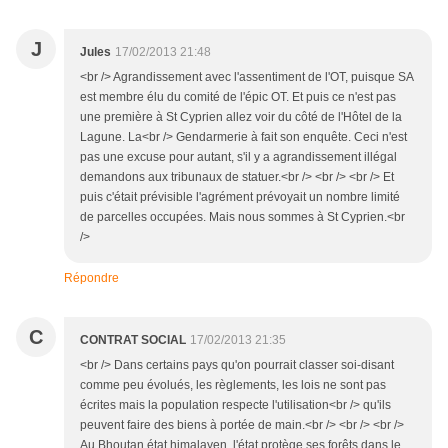
J
Jules
17/02/2013 21:48
<br /> Agrandissement avec l'assentiment de l'OT, puisque SA
est membre élu du comité de l'épic OT. Et puis ce n'est pas
une première à St Cyprien allez voir du côté de l'Hôtel de la
Lagune. La<br /> Gendarmerie à fait son enquête. Ceci n'est
pas une excuse pour autant, s'il y a agrandissement illégal
demandons aux tribunaux de statuer.<br /> <br /> <br /> Et
puis c'était prévisible l'agrément prévoyait un nombre limité
de parcelles occupées. Mais nous sommes à St Cyprien.<br
/>
Répondre
C
CONTRAT SOCIAL
17/02/2013 21:35
<br /> Dans certains pays qu'on pourrait classer soi-disant
comme peu évolués, les règlements, les lois ne sont pas
écrites mais la population respecte l'utilisation<br /> qu'ils
peuvent faire des biens à portée de main.<br /> <br /> <br />
Au Bhoutan état himalayen, l'état protège ses forêts dans le