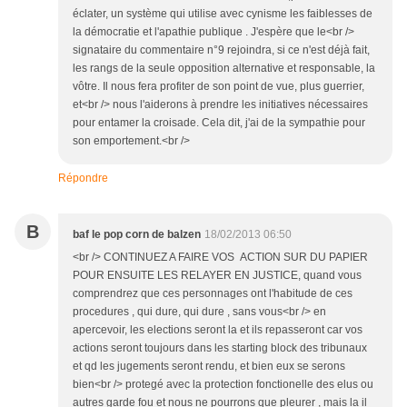
éclater, un système qui utilise avec cynisme les faiblesses de
la démocratie et l'apathie publique . J'espère que le<br />
signataire du commentaire n°9 rejoindra, si ce n'est déjà fait,
les rangs de la seule opposition alternative et responsable, la
vôtre. Il nous fera profiter de son point de vue, plus guerrier,
et<br /> nous l'aiderons à prendre les initiatives nécessaires
pour entamer la croisade. Cela dit, j'ai de la sympathie pour
son emportement.<br />
Répondre
B
baf le pop corn de balzen
18/02/2013 06:50
<br /> CONTINUEZ A FAIRE VOS ACTION SUR DU PAPIER
POUR ENSUITE LES RELAYER EN JUSTICE, quand vous
comprendrez que ces personnages ont l'habitude de ces
procedures , qui dure, qui dure , sans vous<br /> en
apercevoir, les elections seront la et ils repasseront car vos
actions seront toujours dans les starting block des tribunaux
et qd les jugements seront rendu, et bien eux se serons
bien<br /> protegé avec la protection fonctionelle des elus ou
autres garde fou et nous ne pourrons que pleurer , mais la il