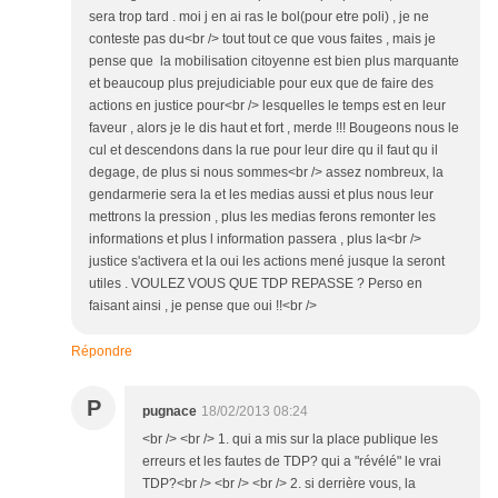
sera trop tard . moi j en ai ras le bol(pour etre poli) , je ne
conteste pas du<br /> tout tout ce que vous faites , mais je
pense que la mobilisation citoyenne est bien plus marquante
et beaucoup plus prejudiciable pour eux que de faire des
actions en justice pour<br /> lesquelles le temps est en leur
faveur , alors je le dis haut et fort , merde !!! Bougeons nous le
cul et descendons dans la rue pour leur dire qu il faut qu il
degage, de plus si nous sommes<br /> assez nombreux, la
gendarmerie sera la et les medias aussi et plus nous leur
mettrons la pression , plus les medias ferons remonter les
informations et plus l information passera , plus la<br />
justice s'activera et la oui les actions mené jusque la seront
utiles . VOULEZ VOUS QUE TDP REPASSE ? Perso en
faisant ainsi , je pense que oui !!<br />
Répondre
P
pugnace
18/02/2013 08:24
<br /> <br /> 1. qui a mis sur la place publique les
erreurs et les fautes de TDP? qui a "révélé" le vrai
TDP?<br /> <br /> <br /> 2. si derrière vous, la