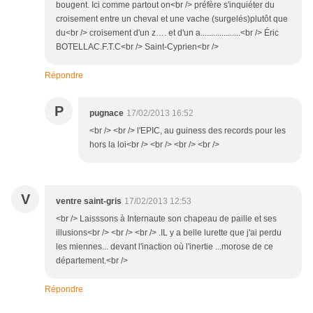
bougent. Ici comme partout on<br /> préfère s'inquiéter du
croisement entre un cheval et une vache (surgelés)plutôt que
du<br /> croisement d'un z…. et d'un a...................<br /> Éric
BOTELLAC.F.T.C<br /> Saint-Cyprien<br />
Répondre
P
pugnace
17/02/2013 16:52
<br /> <br /> l'EPIC, au guiness des records pour les
hors la loi<br /> <br /> <br /> <br />
V
ventre saint-gris
17/02/2013 12:53
<br /> Laisssons à Internaute son chapeau de paille et ses
illusions<br /> <br /> <br /> .IL y a belle lurette que j'ai perdu
les miennes... devant l'inaction où l'inertie ...morose de ce
département.<br />
Répondre