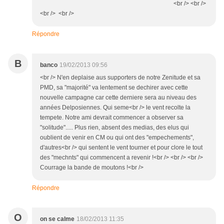
<br /> <br />
<br /> <br />
Répondre
B
banco
19/02/2013 09:56
<br /> N'en deplaise aus supporters de notre Zenitude et sa
PMD, sa "majorité" va lentement se dechirer avec cette
nouvelle campagne car cette derniere sera au niveau des
années Delposiennes. Qui seme<br /> le vent recolte la
tempete. Notre ami devrait commencer a observer sa
"solitude"..... Plus rien, absent des medias, des elus qui
oublient de venir en CM ou qui ont des "empechements",
d'autres<br /> qui sentent le vent tourner et pour clore le tout
des "mechnts" qui commencent a revenir !<br /> <br /> <br />
Courrage la bande de moutons !<br />
Répondre
O
on se calme
18/02/2013 11:35