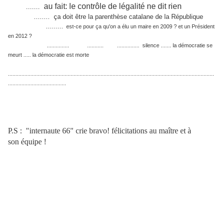
au fait: le contrôle de légalité ne dit rien
.......
........ ça doit être la parenthèse catalane de la République
........
. est-ce pour ça qu'on a élu un maire en 2009 ? et un Président
en 2012 ?
............... ........... ............... silence ....... la démocratie se
meurt ..... la démocratie est morte
..........................................................................................................................................
.......................................
P.S : "internaute 66" crie bravo! félicitations au maître et à
son
équipe !