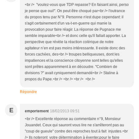
<br /> "voulez-vous que TDP repasse? En faisant ainsi, perso
je pense que oui!". On peut être choqué par<br /> l'outrance
du propos tenu par N°9. Personne n'est dupe cependant: il
s'agit certainement d'un va-t-en-guerre qui manie la
provocation pour faire réagir. La réponse de Pugnace me
semble imparable<br /> et donc celle qu'il fallait apporter. La
perspective que révèle la réaction colérique de notre
agitateur n’en est pas moins intéressante. Il existe donc des
forces cachées, des<br /> troupes belliqueuses, dont les
impatiences et la conscience citoyenne sont telles qu'elles
sont prêtes apparemment à en découdre. "Combien de
divisions ?" avait cyniquement demandé<br /> Staline à
propos du Pape.<br /> <br /> <br /> <br />
Répondre
E
emportement
18/02/2013 09:51
<br /> Excellente réponse au commentaire n°9, Monsieur
Jouandet. Ceux qui sauront vous lire ne s'arrêteront pas au
"coup de gueule" contre des reproches tout à fait injustes.<br
/> Ils noteront votre détermination à éventer,pour le faire