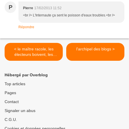
P
Pierre
17/02/2013 11:52
<br /> L'Internaute ça sent le poisson d'eaux troubles.<br />
Répondre
< le maître racole, les
l'archipel des blogs >
électeurs boivent, les
contribuables trinquent
Hébergé par Overblog
Top articles
Pages
Contact
Signaler un abus
C.G.U.
Cookies et données personnelles