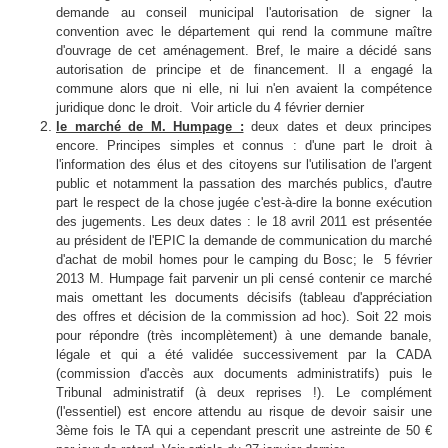
demande au conseil municipal l'autorisation de signer la
convention avec le département qui rend la commune maître
d'ouvrage de cet aménagement. Bref, le maire a décidé sans
autorisation de principe et de financement. Il a engagé la
commune alors que ni elle, ni lui n'en avaient la compétence
juridique donc le droit. Voir article du 4 février dernier
le marché de M. Humpage :
deux dates et deux principes
encore. Principes simples et connus : d'une part le droit à
l'information des élus et des citoyens sur l'utilisation de l'argent
public et notamment la passation des marchés publics, d'autre
part le respect de la chose jugée c'est-à-dire la bonne exécution
des jugements. Les deux dates :
l
e 18 avril 2011 est présentée
au président de l'EPIC la demande de communication du marché
d'achat de mobil homes pour le camping du Bosc; le 5 février
2013 M. Humpage fait parvenir un pli censé contenir ce marché
mais omettant les documents décisifs (tableau d'appréciation
des offres et décision de la commission ad hoc). Soit 22 mois
pour répondre (très incomplètement) à une demande banale,
légale et qui a été validée successivement par la CADA
(commission d'accès aux documents administratifs) puis le
Tribunal administratif (à deux reprises !). Le complément
(l'essentiel) est encore attendu au risque de devoir saisir une
3ème fois le TA qui a cependant prescrit une astreinte de 50 €