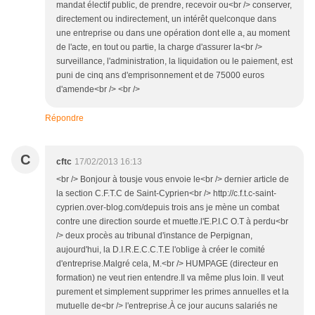
mandat électif public, de prendre, recevoir ou<br /> conserver,
directement ou indirectement, un intérêt quelconque dans
une entreprise ou dans une opération dont elle a, au moment
de l'acte, en tout ou partie, la charge d'assurer la<br />
surveillance, l'administration, la liquidation ou le paiement, est
puni de cinq ans d'emprisonnement et de 75000 euros
d'amende<br /> <br />
Répondre
C
cftc
17/02/2013 16:13
<br /> Bonjour à tousje vous envoie le<br /> dernier article de
la section C.F.T.C de Saint-Cyprien<br /> http://c.f.t.c-saint-
cyprien.over-blog.com/depuis trois ans je mène un combat
contre une direction sourde et muette.l'E.P.I.C O.T à perdu<br
/> deux procès au tribunal d'instance de Perpignan,
aujourd'hui, la D.I.R.E.C.C.T.E l'oblige à créer le comité
d'entreprise.Malgré cela, M.<br /> HUMPAGE (directeur en
formation) ne veut rien entendre.Il va même plus loin. Il veut
purement et simplement supprimer les primes annuelles et la
mutuelle de<br /> l'entreprise.À ce jour aucuns salariés ne