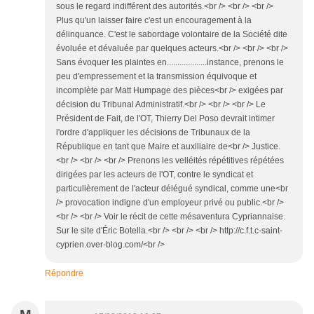
sous le regard indifférent des autorités.<br /> <br /> <br />
Plus qu'un laisser faire c'est un encouragement à la
délinquance. C'est le sabordage volontaire de la Société dite
évoluée et dévaluée par quelques acteurs.<br /> <br /> <br />
Sans évoquer les plaintes en...................instance, prenons le
peu d'empressement et la transmission équivoque et
incomplète par Matt Humpage des pièces<br /> exigées par
décision du Tribunal Administratif.<br /> <br /> <br /> Le
Président de Fait, de l'OT, Thierry Del Poso devrait intimer
l'ordre d'appliquer les décisions de Tribunaux de la
République en tant que Maire et auxiliaire de<br /> Justice.
<br /> <br /> <br /> Prenons les velléités répétitives répétées
dirigées par les acteurs de l'OT, contre le syndicat et
particulièrement de l'acteur délégué syndical, comme une<br
/> provocation indigne d'un employeur privé ou public.<br />
<br /> <br /> Voir le récit de cette mésaventura Cypriannaise.
Sur le site d'Éric Botella.<br /> <br /> <br /> http://c.f.t.c-saint-
cyprien.over-blog.com/<br />
Répondre