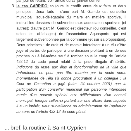
par jour de retard. Voir article du 27 janvier dernier
le cas GARRIDO:
toujours le conflit entre deux faits et deux
principes. Deux faits : d'une part M. Garrido est conseiller
municipal, sous-délégataire du maire en matière sportive, il
instruit les dossiers de subvention aux association sportives (et
autres); d'autre part M. Garrido est directeur (ou conseiller, c'est
selon les affichages) de l'association Aquasports qui est
largement subventionnée par la commune (et sur sa proposition).
Deux principes : de droit et de morale interdisant à un élu d'être
juge et partie, de participer à une décision profitant à un de ses
proches ou à lui-même sauf à tomber sous le coup de l'article
432-12 du code pénal relatif à la prise illégale d'intérêts.
Indiquons du reste aux élus et fonctionnaires de la ville que
l'interdiction ne peut pas être tournée par la seule sortie
momentanée de l'élu s'il donne procuration à un collègue : la
Cour de Cassation a jugé (crim. 24 octobre 2001) que la
participation d'un conseiller municipal par personne interposée
munie d'un pouvoir spécial aux délibérations d'un conseil
municipal, lorsque celles-ci portent sur une affaire dans laquelle
il a un intérêt, vaut surveillance ou
administration de l'opération
au sens de l'article 432-12 du code pénal.
... bref, la routine à Saint-Cyprien