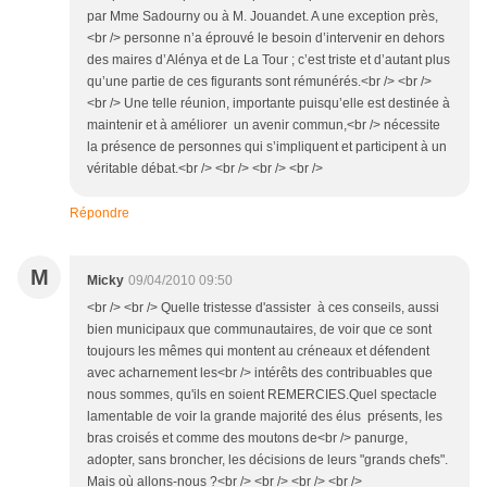
par Mme Sadourny ou à M. Jouandet. A une exception près,
<br /> personne n’a éprouvé le besoin d’intervenir en dehors
des maires d’Alénya et de La Tour ; c’est triste et d’autant plus
qu’une partie de ces figurants sont rémunérés.<br /> <br />
<br /> Une telle réunion, importante puisqu’elle est destinée à
maintenir et à améliorer un avenir commun,<br /> nécessite
la présence de personnes qui s’impliquent et participent à un
véritable débat.<br /> <br /> <br /> <br />
Répondre
M
Micky
09/04/2010 09:50
<br /> <br /> Quelle tristesse d'assister à ces conseils, aussi
bien municipaux que communautaires, de voir que ce sont
toujours les mêmes qui montent au créneaux et défendent
avec acharnement les<br /> intérêts des contribuables que
nous sommes, qu'ils en soient REMERCIES.Quel spectacle
lamentable de voir la grande majorité des élus présents, les
bras croisés et comme des moutons de<br /> panurge,
adopter, sans broncher, les décisions de leurs "grands chefs".
Mais où allons-nous ?<br /> <br /> <br /> <br />