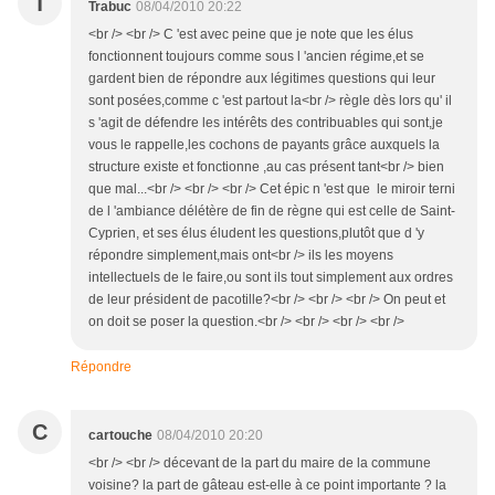
T
Trabuc
08/04/2010 20:22
<br /> <br /> C 'est avec peine que je note que les élus
fonctionnent toujours comme sous l 'ancien régime,et se
gardent bien de répondre aux légitimes questions qui leur
sont posées,comme c 'est partout la<br /> règle dès lors qu' il
s 'agit de défendre les intérêts des contribuables qui sont,je
vous le rappelle,les cochons de payants grâce auxquels la
structure existe et fonctionne ,au cas présent tant<br /> bien
que mal...<br /> <br /> <br /> Cet épic n 'est que le miroir terni
de l 'ambiance délétère de fin de règne qui est celle de Saint-
Cyprien, et ses élus éludent les questions,plutôt que d 'y
répondre simplement,mais ont<br /> ils les moyens
intellectuels de le faire,ou sont ils tout simplement aux ordres
de leur président de pacotille?<br /> <br /> <br /> On peut et
on doit se poser la question.<br /> <br /> <br /> <br />
Répondre
C
cartouche
08/04/2010 20:20
<br /> <br /> décevant de la part du maire de la commune
voisine? la part de gâteau est-elle à ce point importante ? la