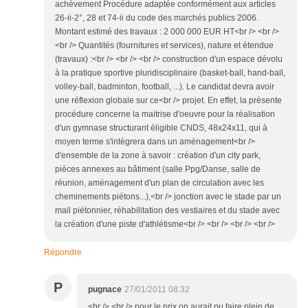
achèvement Procédure adaptée conformément aux articles
26-ii-2°, 28 et 74-ii du code des marchés publics 2006.
Montant estimé des travaux : 2 000 000 EUR HT<br /> <br />
<br /> Quantités (fournitures et services), nature et étendue
(travaux) :<br /> <br /> <br /> construction d'un espace dévolu
à la pratique sportive pluridisciplinaire (basket-ball, hand-ball,
volley-ball, badminton, football, ...). Le candidat devra avoir
une réflexion globale sur ce<br /> projet. En effet, la présente
procédure concerne la maitrise d'oeuvre pour la réalisation
d'un gymnase structurant éligible CNDS, 48x24x11, qui à
moyen terme s'intègrera dans un aménagement<br />
d'ensemble de la zone à savoir : création d'un city park,
pièces annexes au bâtiment (salle Ppg/Danse, salle de
réunion, aménagement d'un plan de circulation avec les
cheminements piétons...),<br /> jonction avec le stade par un
mail piétonnier, réhabilitation des vestiaires et du stade avec
la création d'une piste d'athlétisme<br /> <br /> <br /> <br />
Répondre
P
pugnace
27/01/2011 08:32
<br /> <br /> pour le prix on aurait pu faire plein de