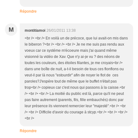
Répondre
M
montitiamoi
26/01/2011 13:38
<br /> <br /> En voilà un de précoce, que lui avait-on mis dans
le biberon ?<br /> <br /> <br /> Je ne me suis pas rendu aux
voeux car ce systéme m'écoeure mais j'ai quand même
visionné la vidéo de Xav. Que n'y ai-je vu ? des néons de
toutes les couleurs, des étoiles filantes, je me croyais<br />
dans une boîte de nuit, a-t-il besoin de tous ces flonflons ou
veut-il par là nous "estourdir" afin de noyer le flot de ces
paroles?J'espére tout de même que le buffet n'était pas
trop<br /> copieux car c'est nous qui passons à la caisse.<br
/> <br /> <br /> La moitié du public est là, parce qu'il ne peut
pas faire autrement (parents, fils, fille embauchés) donc par
leur présence ils viennent remercier leur "majesté".<br /> <br
/> <br /> Difficile d'avoir du courage à stcyp.<br /> <br /> <br />
<br />
Répondre