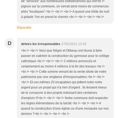
de "services" aux nombreuses esthéticiennes qui ont<br />
pignon sur la commune, on verrait ainsi moins de commerces
pliés "boutiques".<br /> <br /> <br /> A quand une bôite de nuit
à gstade ?on en prend le chemin.<br /> <br /> <br /> <br />
Répondre
D
dehors les irresponsables
27/01/2011 13:35
<br /> <br /> Voici que Nègre et Olibeau ont réussi à faire
passer en catimini la construction du gymnase pour le collège
catholique.<br /> <br /> <br /> 2 millions annoncés et
certainement au moins 4 millions à la fin des travaux.<br />
<br /> <br /> Cette somme venant de la vente idiote de notre
patrimoine par une vingtaine d'irresponsables.<br /> <br />
<br /> Et ces mêmes 20 incapables qui jettent notre notre
argent pour un projet qui n'a rien d'urgent . Ils feraient mieux
de le consacrer à des projets induisant des centaines
d'emplois !!!<br /> <br /> <br /> Notre commune doit respecter
les règles élémentaires de la laïcité.<br /> <br /> <br /> A
quand la construction d'une église ou d'une mosquée sur nos
deniers ?<br /> <br /> <br /> <br />