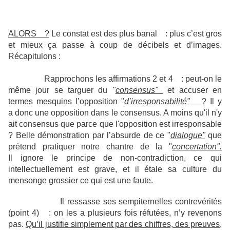
ALORS ?
Le constat est des plus banal : plus c’est gros
et mieux ça passe à coup de décibels et d’images.
Récapitulons :
Rapprochons les affirmations 2 et 4 : peut-on le
même jour se targuer du
"
consensus"
et accuser en
termes mesquins l’opposition "
d’irresponsabilité"
? Il y
a donc une opposition dans le consensus. A moins qu'il n'y
ait consensus que parce que l'opposition est irresponsable
?
Belle démonstration par l’absurde de ce "
dialogue"
que
prétend pratiquer notre chantre de la "
concertation".
Il ignore le principe de non-contradiction, ce qui
intellectuellement est grave, et il étale sa culture du
mensonge grossier ce qui est une faute.
Il ressasse ses sempiternelles contrevérités
(point 4) : on les a plusieurs fois réfutées, n’y revenons
pas.
Qu’il justifie simplement par des chiffres, des preuves,