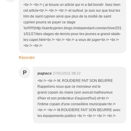
<br /> <br /> j ai trouve un article qui m a fait bondir lisez bien
cet article<br /> <br /> <br /> et surtout je suis sur que tout les
hlm de saint cyprien ainsi que plus de la moitié de saint
cyprien pourra se payer ce stage
'lol!!!!!!!)http://saintcyprien.blogs.lindependant.com/archive/201
1/01/27/des-stages-de-tennis-pour-les-jeunes-a-grand-stade-
les-capel.html<br /> <br /> <br /> a vous de juger<br /> <br />
<br /> <br />
Répondre
P
pugnace
27/01/2011 08:22
<br /> <br /> M. ROUDIERE FAIT SON BEURRE
Rappelons nous que ce monsieur est le
grand copain du maire (son avocat malheureux
d'hier et son protecteur d'aujourd'hui) et<br />
l'intime copain d'une conseillère municipale<br />
<br /> <br /> M.ROUDIERE FAIT SON BEURRE avec
les équipements publics <br /> <br /> <br /> <br />