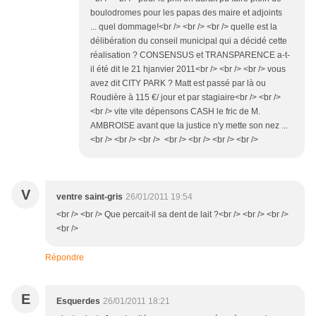
boulodromes pour les papas des maire et adjoints
... quel dommage!<br /> <br /> <br /> quelle est la
délibération du conseil municipal qui a décidé cette
réalisation ? CONSENSUS et TRANSPARENCE a-t-
il été dit le 21 hjanvier 2011<br /> <br /> <br /> vous
avez dit CITY PARK ? Matt est passé par là ou
Roudière à 115 €/ jour et par stagiaire<br /> <br />
<br /> vite vite dépensons CASH le fric de M.
AMBROISE avant que la justice n'y mette son nez ...
<br /> <br /> <br /> <br /> <br /> <br /> <br />
V
ventre saint-gris
26/01/2011 19:54
<br /> <br /> Que percait-il sa dent de lait ?<br /> <br /> <br />
<br />
Répondre
E
Esquerdes
26/01/2011 18:21