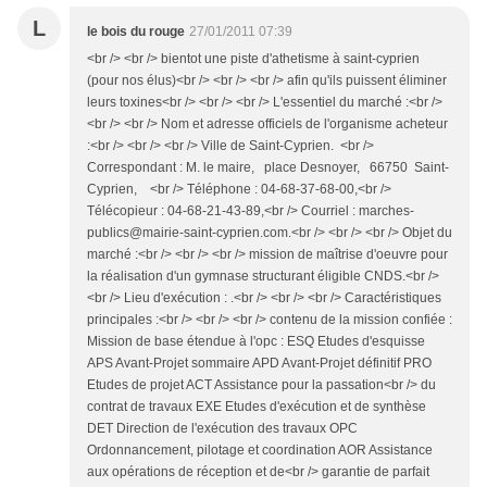
L
le bois du rouge
27/01/2011 07:39
<br /> <br /> bientot une piste d'athetisme à saint-cyprien
(pour nos élus)<br /> <br /> <br /> afin qu'ils puissent éliminer
leurs toxines<br /> <br /> <br /> L'essentiel du marché :<br />
<br /> <br /> Nom et adresse officiels de l'organisme acheteur
:<br /> <br /> <br /> Ville de Saint-Cyprien. <br />
Correspondant : M. le maire, place Desnoyer, 66750 Saint-
Cyprien, <br /> Téléphone : 04-68-37-68-00,<br />
Télécopieur : 04-68-21-43-89,<br /> Courriel : marches-
publics@mairie-saint-cyprien.com.<br /> <br /> <br /> Objet du
marché :<br /> <br /> <br /> mission de maîtrise d'oeuvre pour
la réalisation d'un gymnase structurant éligible CNDS.<br />
<br /> Lieu d'exécution : .<br /> <br /> <br /> Caractéristiques
principales :<br /> <br /> <br /> contenu de la mission confiée :
Mission de base étendue à l'opc : ESQ Etudes d'esquisse
APS Avant-Projet sommaire APD Avant-Projet définitif PRO
Etudes de projet ACT Assistance pour la passation<br /> du
contrat de travaux EXE Etudes d'exécution et de synthèse
DET Direction de l'exécution des travaux OPC
Ordonnancement, pilotage et coordination AOR Assistance
aux opérations de réception et de<br /> garantie de parfait