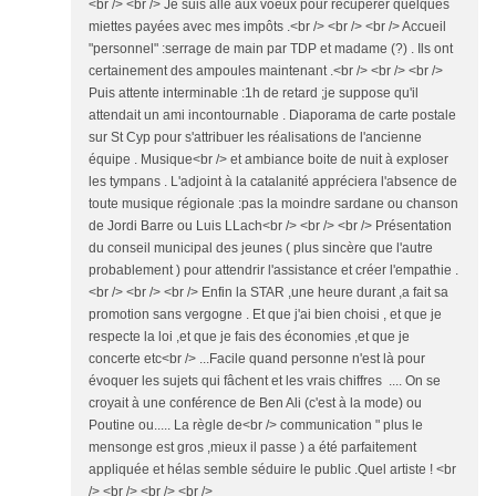
<br /> <br /> Je suis allé aux voeux pour récupérer quelques
miettes payées avec mes impôts .<br /> <br /> <br /> Accueil
"personnel" :serrage de main par TDP et madame (?) . Ils ont
certainement des ampoules maintenant .<br /> <br /> <br />
Puis attente interminable :1h de retard ;je suppose qu'il
attendait un ami incontournable . Diaporama de carte postale
sur St Cyp pour s'attribuer les réalisations de l'ancienne
équipe . Musique<br /> et ambiance boite de nuit à exploser
les tympans . L'adjoint à la catalanité appréciera l'absence de
toute musique régionale :pas la moindre sardane ou chanson
de Jordi Barre ou Luis LLach<br /> <br /> <br /> Présentation
du conseil municipal des jeunes ( plus sincère que l'autre
probablement ) pour attendrir l'assistance et créer l'empathie .
<br /> <br /> <br /> Enfin la STAR ,une heure durant ,a fait sa
promotion sans vergogne . Et que j'ai bien choisi , et que je
respecte la loi ,et que je fais des économies ,et que je
concerte etc<br /> ...Facile quand personne n'est là pour
évoquer les sujets qui fâchent et les vrais chiffres .... On se
croyait à une conférence de Ben Ali (c'est à la mode) ou
Poutine ou..... La règle de<br /> communication " plus le
mensonge est gros ,mieux il passe ) a été parfaitement
appliquée et hélas semble séduire le public .Quel artiste ! <br
/> <br /> <br /> <br />