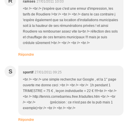
R
ramses
27/01/2011 10:03
<br /> <br /> j'espère que c'est une erreur d'impression, les
tarifs de Roudiere !<br /> <br /> <br /> dans le cas contraire j
'espére également que sa location d'installations municipales
soit à la hauteur de ses rémunérations privées ! et ainsi
Roudiere va rembourser assez vite la<br /> réfection des sols
et chauffage de ces terrains municipaux !!! mais je suis
crédule sûrement !<br /> <br /> <br /> <br />
Répondre
S
sportif
27/01/2011 09:25
<br /> <br /> une simple recherche sur Google , et la 1° page
ouverte me donne ceci :<br /> <br /> <br /> 1h pendant 1
TRIMESTRE = 75 € , leçon individuelle = 22 € !!!!<br /> <br />
<br /> http://tennis.cornebarrieu.free.fr/adultes.htm <br /> <br
/> <br /> (précision : ce n'est pas de la pub mais 1
exemple)<br /> <br /> <br /> <br />
Répondre