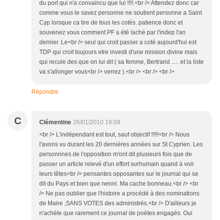
du port qui n'a convaincu que lui !!!!.<br /> Attendez donc car
comme vous le savez personne ne soutient personne a Saint
Cyp lorsque ca tire de tous les cotés. patience donc et
souvenez vous comment PF a été laché par l'indep l'an
dernier. Le<br /> seul qui croit passer a coté aujourd'hui est
TDP qui croit toujours etre investi d'une mission divine mais
qui recule des que on lui dit ( sa femme, Bertrand ..... et la liste
va s'allonger vous<br /> verrez ).<br /> <br /> <br />
Répondre
C
Clémentine
26/01/2010 19:09
<br /> L'indépendant est tout, sauf objectif !!!!!<br /> Nous
l'avons vu durant les 20 dernières années sur St Cyprien. Les
personnnes de l'opposition m'ont dit plusieurs fois que de
passer un article relevé d'un effort surhumain quand à voir
leurs têtes<br /> pensantes opposantes sur le journal qui se
dit du Pays et bien que nenni. Ma cache bonneau.<br /> <br
/> Ne pas oublier que l'histoire a procédé à des nominations
de Maire ,SANS VOTES des administrés.<br /> D'ailleurs je
n'achète que rarement ce journal de poètes engagés. Oui