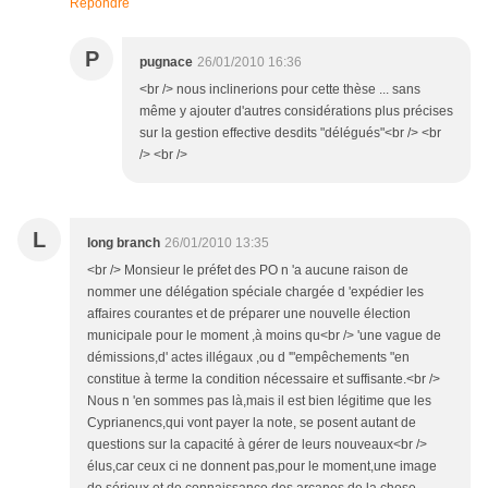
Répondre
P
pugnace
26/01/2010 16:36
<br /> nous inclinerions pour cette thèse ... sans
même y ajouter d'autres considérations plus précises
sur la gestion effective desdits "délégués"<br /> <br
/> <br />
L
long branch
26/01/2010 13:35
<br /> Monsieur le préfet des PO n 'a aucune raison de
nommer une délégation spéciale chargée d 'expédier les
affaires courantes et de préparer une nouvelle élection
municipale pour le moment ,à moins qu<br /> 'une vague de
démissions,d' actes illégaux ,ou d '"empêchements "en
constitue à terme la condition nécessaire et suffisante.<br />
Nous n 'en sommes pas là,mais il est bien légitime que les
Cyprianencs,qui vont payer la note, se posent autant de
questions sur la capacité à gérer de leurs nouveaux<br />
élus,car ceux ci ne donnent pas,pour le moment,une image