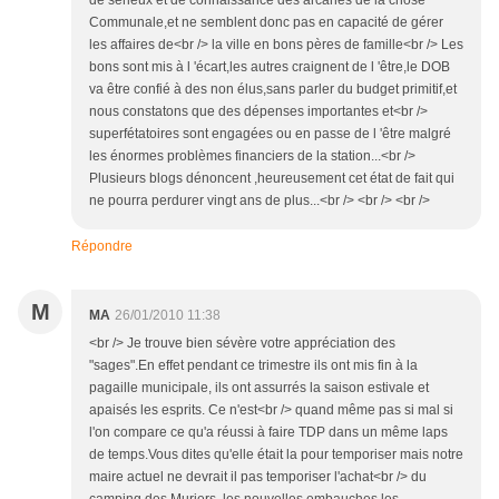
de sérieux et de connaissance des arcanes de la chose
Communale,et ne semblent donc pas en capacité de gérer
les affaires de<br /> la ville en bons pères de famille<br /> Les
bons sont mis à l 'écart,les autres craignent de l 'être,le DOB
va être confié à des non élus,sans parler du budget primitif,et
nous constatons que des dépenses importantes et<br />
superfétatoires sont engagées ou en passe de l 'être malgré
les énormes problèmes financiers de la station...<br />
Plusieurs blogs dénoncent ,heureusement cet état de fait qui
ne pourra perdurer vingt ans de plus...<br /> <br /> <br />
Répondre
M
MA
26/01/2010 11:38
<br /> Je trouve bien sévère votre appréciation des
"sages".En effet pendant ce trimestre ils ont mis fin à la
pagaille municipale, ils ont assurrés la saison estivale et
apaisés les esprits. Ce n'est<br /> quand même pas si mal si
l'on compare ce qu'a réussi à faire TDP dans un même laps
de temps.Vous dites qu'elle était la pour temporiser mais notre
maire actuel ne devrait il pas temporiser l'achat<br /> du