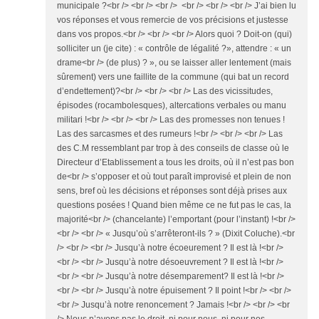
municipale ?<br /> <br /> <br /> <br /> <br /> <br /> J’ai bien lu
vos réponses et vous remercie de vos précisions et justesse
dans vos propos.<br /> <br /> <br /> Alors quoi ? Doit-on (qui)
solliciter un (je cite) : « contrôle de légalité ?», attendre : « un
drame<br /> (de plus) ? », ou se laisser aller lentement (mais
sûrement) vers une faillite de la commune (qui bat un record
d’endettement)?<br /> <br /> <br /> Las des vicissitudes,
épisodes (rocambolesques), altercations verbales ou manu
militari !<br /> <br /> <br /> Las des promesses non tenues !
Las des sarcasmes et des rumeurs !<br /> <br /> <br /> Las
des C.M ressemblant par trop à des conseils de classe où le
Directeur d’Etablissement a tous les droits, où il n’est pas bon
de<br /> s’opposer et où tout paraît improvisé et plein de non
sens, bref où les décisions et réponses sont déjà prises aux
questions posées ! Quand bien même ce ne fut pas le cas, la
majorité<br /> (chancelante) l’emportant (pour l’instant) !<br />
<br /> <br /> « Jusqu’où s’arrêteront-ils ? » (Dixit Coluche).<br
/> <br /> <br /> Jusqu’à notre écoeurement ? Il est là !<br />
<br /> <br /> Jusqu’à notre désoeuvrement ? Il est là !<br />
<br /> <br /> Jusqu’à notre désemparement? Il est là !<br />
<br /> <br /> Jusqu’à notre épuisement ? Il point !<br /> <br />
<br /> Jusqu’à notre renoncement ? Jamais !<br /> <br /> <br