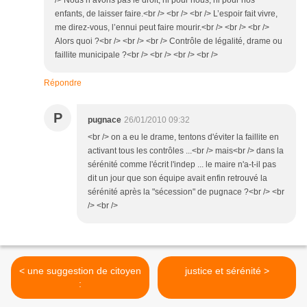
/> Nous n’avons pas le droit, ni pour nous, ni pour nos
enfants, de laisser faire.<br /> <br /> <br /> L’espoir fait vivre,
me direz-vous, l’ennui peut faire mourir.<br /> <br /> <br />
Alors quoi ?<br /> <br /> <br /> Contrôle de légalité, drame ou
faillite municipale ?<br /> <br /> <br /> <br />
Répondre
P
pugnace
26/01/2010 09:32
<br /> on a eu le drame, tentons d'éviter la faillite en
activant tous les contrôles ...<br /> mais<br /> dans la
sérénité comme l'écrit l'indep ... le maire n'a-t-il pas
dit un jour que son équipe avait enfin retrouvé la
sérénité après la "sécession" de pugnace ?<br /> <br
/> <br />
< une suggestion de citoyen
justice et sérénité >
: