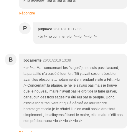
ni le moment. <br /> <br /> <br />
Répondre
P
pugnace
26/01/2010 17:36
<br /> no comment<br /> <br /> <br />
B
bocairente
26/01/2010 13:38
<br /> a Ma : concernant les "sages" je ne suis pas d'accord,
la partialité n'a pas été leur fort! Titi y avait ses entrées bien
avant les élections ... notamment en rendant visite à Fifi....<br
/> Concernant la plaque, je ne le savais pas mais je trouve
que le nouveau maire n'avait pas le droit de la faire graver,
car aucun des trois sages n'a été élu par le peuple. Donc,
c'est le<br /> "souverain" qui à décidé de leur rendre
hommage et cela je le réfute! IL n'en avait pas le droit tout
simplement , les citoyens élisent le maire, et le maire n'élit pas
son prédecesseur.<br /> <br /> <br />