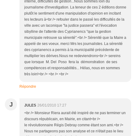
interne, difficultés de gestion...Nous sommes loin du
journalisme d'investigation. La teneur de ces 2 éditions donne
plutôt le sentiment d'une manipulation d'opinion en incitant
les lecteurs à<br /> refouler dans le passé les difficultés de la
ville avec un laconique "la justice passera" et l'évocation
sibylline de l'attente des Cyprianencs "que la gestion
municipale retrouve sa sérenté".<br /> Sérenité que la Maire a
appelé de ses voeux. merci Mrs les journalistes. La sérenité
des cyprianencs a permis à la municipalité précédente de
multiplier les dérives.Nous ne redeviendrons<br /> sereins
que lorsque M. Del Poso fera la démonstration de ses
compétences et responsabilités... Hélas, nous en sommes
très loin!<br /> <br /> <br />
Répondre
J
JULES
26/01/2010 17:27
<br /> Monsieur Riera aurait été inspiré de ne pas terminer un
discours républicain, en Mairie, en citant<br />
le révolutionnaire Régis Debray comme étant son ami.<br />
Nous ne partageons pas son analyse et ce n'était pas le lieu