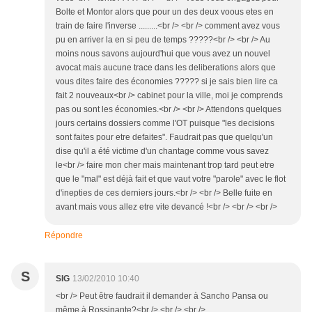
Bolte et Montor alors que pour un des deux voous etes en
train de faire l'inverse .........<br /> <br /> comment avez vous
pu en arriver la en si peu de temps ?????<br /> <br /> Au
moins nous savons aujourd'hui que vous avez un nouvel
avocat mais aucune trace dans les deliberations alors que
vous dites faire des économies ????? si je sais bien lire ca
fait 2 nouveaux<br /> cabinet pour la ville, moi je comprends
pas ou sont les économies.<br /> <br /> Attendons quelques
jours certains dossiers comme l'OT puisque "les decisions
sont faites pour etre defaites". Faudrait pas que quelqu'un
dise qu'il a été victime d'un chantage comme vous savez
le<br /> faire mon cher mais maintenant trop tard peut etre
que le "mal" est déjà fait et que vaut votre "parole" avec le flot
d'inepties de ces derniers jours.<br /> <br /> Belle fuite en
avant mais vous allez etre vite devancé !<br /> <br /> <br />
Répondre
S
SIG
13/02/2010 10:40
<br /> Peut être faudrait il demander à Sancho Pansa ou
même à Rossinante?<br /> <br /> <br />