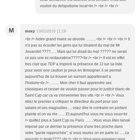
vouloir du delspotisme local<br /> <br /> <br />
M
moxy
13/02/2010 11:19
<br /> Notre grand maire se devoile ...........<br /> <br /> <br /> Il
n'a pas su écouter les gens qui lui disaient du mal de Mr
Jouandet ????...... Mais qui lui disait du mal ????? ne serait
ce pas une ex restauratrice?????<br /> <br /> Il est en effet
tres clair que TDP a imploré la présence de JJ sur sa liste
pour avoir une caution je peux en témoigner. il se permet
aujourd'hui de lui trouver un surnom appartenant a
l'histoire<br /> .......... Mon cher il faut apprendre ses
classiques et cesser de vouloir passer pour le justicir blanc de
Saint Cyp car ca va s'envenimer tres vite.<br /> <br /> Vous
etiez le premier a critiquer le directeur du port pour son
salaire et ses magouilles..... osez dire le contraire en portant
plainte et on va rire ....... Et aujourd'hui vous ne vous vous<br
/> quittez plus a Saint Cyp ou Paris .........Vous vous êtes laissé
imposé par ce dernier la présence d'une tres proche dans
votre "garde rapprochée", si vous voulez on en parle ici ......ca
vous<br /> tente????.<br /> <br /> Vous vous engagez pour