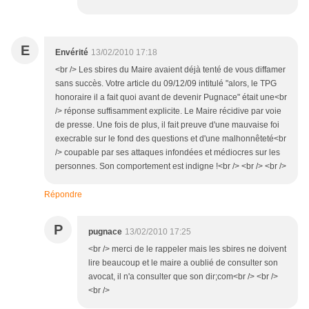
E
Envérité
13/02/2010 17:18
<br /> Les sbires du Maire avaient déjà tenté de vous diffamer
sans succès. Votre article du 09/12/09 intitulé "alors, le TPG
honoraire il a fait quoi avant de devenir Pugnace" était une<br
/> réponse suffisamment explicite. Le Maire récidive par voie
de presse. Une fois de plus, il fait preuve d'une mauvaise foi
execrable sur le fond des questions et d'une malhonnêteté<br
/> coupable par ses attaques infondées et médiocres sur les
personnes. Son comportement est indigne !<br /> <br /> <br />
Répondre
P
pugnace
13/02/2010 17:25
<br /> merci de le rappeler mais les sbires ne doivent
lire beaucoup et le maire a oublié de consulter son
avocat, il n'a consulter que son dir;com<br /> <br />
<br />