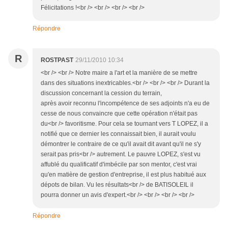
Félicitations !<br /> <br /> <br /> <br />
Répondre
R
ROSTPAST
29/11/2010 10:34
<br /> <br /> Notre maire a l'art et la manière de se mettre
dans des situations inextricables.<br /> <br /> <br /> Durant la
discussion concernant la cession du terrain,
après avoir reconnu l'incompétence de ses adjoints n'a eu de
cesse de nous convaincre que cette opération n'était pas
du<br /> favoritisme. Pour cela se tournant vers T LOPEZ, il a
notifié que ce dernier les connaissait bien, il aurait voulu
démontrer le contraire de ce qu'il avait dit avant qu'il ne s'y
serait pas pris<br /> autrement. Le pauvre LOPEZ, s'est vu
affublé du qualificatif d'imbécile par son mentor, c'est vrai
qu'en matière de gestion d'entreprise, il est plus habitué aux
dépots de bilan. Vu les résultats<br /> de BATISOLEIL il
pourra donner un avis d'expert.<br /> <br /> <br /> <br />
Répondre