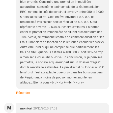
bien erronés. Construire une promotion immobilière
aujourd'hui, sans même tenir compte de la règlementation
BBC, ramène le coût de construction<br /> entre 950 et 1 000
€ hors taxes par m². Cela enlève environ 1 000 000 de
rentabilité à vos calculs soit un résultat de 600 000 € qui
réprésente environ 12,63% sur chiffre d'affaires. La norme
en<br /> promotion immobilière se situant aux alentours des
18%. A cela, se retranche les frais de commercialisation et les
Frais Financiers en fonction de la lenteur à écouler les stocks.
Autre erreur<br /> qui ne compense que partiellement, les
frais de VRD que vous estimez à 400 000 €, soit 30% de trop
à mon sens.<br /> <br /> <br /> En conclusion, si je peux me
permettre, la société acquéreur part sur un dossier "fragile"
dont la rentabilité est limitée. Le prix d'achat du foncier à 80 €
le m² brut n'est acceptable que<br /> dans les bons quartiers
de Perpignan, à moins de pouvoir monter, monter en
altitude... Bien à vous.<br /> <br /> <br /> <br />
Répondre
M
mon tort
29/11/2010 17:01