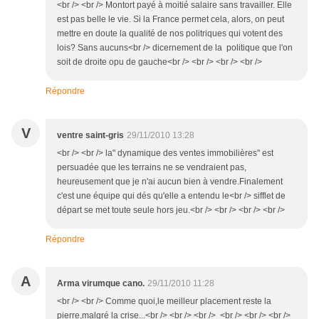
<br /> <br /> Montort payé à moitié salaire sans travailler. Elle
est pas belle le vie. Si la France permet cela, alors, on peut
mettre en doute la qualité de nos politriques qui votent des
lois? Sans aucuns<br /> dicernement de la politique que l'on
soit de droite opu de gauche<br /> <br /> <br /> <br />
Répondre
V
ventre saint-gris
29/11/2010 13:28
<br /> <br /> la" dynamique des ventes immobilières" est
persuadée que les terrains ne se vendraient pas,
heureusement que je n'ai aucun bien à vendre.Finalement
c'est une équipe qui dés qu'elle a entendu le<br /> sifflet de
départ se met toute seule hors jeu.<br /> <br /> <br /> <br />
Répondre
A
Arma virumque cano.
29/11/2010 11:28
<br /> <br /> Comme quoi,le meilleur placement reste la
pierre,malgré la crise...<br /> <br /> <br /> <br /> <br /> <br />