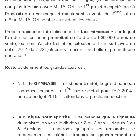
er
non plus très bien avec M. TALON : le 1
projet a capoté face à
ème
l’opposition du voisinage et maintenant la vente du 2
lot au
même M. TALON semble aussi dans les choux.
Parlons rapidement du lotissement
« Les mimosas »
sur lequel
l’an dernier on nous promettait de l’ordre de 800 000 euros de
vente, où rien n’a été fait et où piteusement on sort avec un
déficit 2014 de 7 221,66 euros : encore une belle et prometteuse
opération !
Reste évidemment les grandes œuvres :
N°1 :
le GYMNASE
… c’est pour bientôt, le grand panneau
ère
l’annonce toujours. La 1
pierre c’était pour l’été 2014 :
rien au budget 2015 … attendons la prochaine élection
la clinique pour sportifs
: il ne manque que la signature
du ministre, on vous le dit depuis 2 ou 3 ans … depuis 2 ou
3 élections … espérons qu’après les régionales, le
remaniement ministériel introduira au gouvernement un