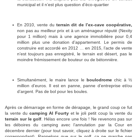
municipal et il n’est plus question d’éco-quartier
En 2010, vente du
terrain dit de l’ex-cave coopérative,
non pas au meilleur prix et à un aménageur réputé (Nexity
pour 1 million) mais à une agence immobilière pour 0,4
million plus une donation d’appartement. Le permis de
construire est accordé en 2012 … en 2015, l’acte de vente
n’est toujours pas enregistré, le terrain est désert, pas le
moindre frémissement de bouteur ou de bétonnière.
Simultanément, le maire lance le
boulodrome
chic à ½
million d’euros. Il est en panne, panne d’entreprise et/ou
d’argent. Pas de bol pour les boules.
Après ce démarrage en forme de dérapage, le grand coup ce fut
la vente du
camping Al Fourty
et le joli petit coup la vente du
terrain sur le golf
. Hélas encore une fois ! Ne revenons pas sur
les déboires du camping avec l’annulation par la Cour en
décembre dernier (pour tout savoir, cliquez à droite sur le fichier
correspondant). Rappelons que sur le golf, ça ne marche pas