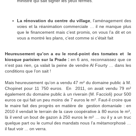
ministre qui sait signer les yeux fermés.
La rénovation du centre du village
, l’aménagement des
voies et la réanimation commerciale … il ne manque plus
que le financement mais c’est promis, on vous l’a dit et on
vous a montré les plans, c’est comme si c’était fait
Heureusement qu’on a eu le rond-point des tomates et le
kiosque parisien sur la Prade :
en 6 ans, reconnaissez que ce
n’est pas rien, ça valait la peine de vendre Al Fourty … dans les
conditions que l’on sait !
Mais heureusement qu’on a vendu 47 m² du domaine public à M.
Chopinet pour 11 750 euros. En 2011, on avait vendu 79 m²
également du domaine public à un riverain (M. Faccioli) pour 500
euros ce qui fait un peu moins de 7 euros le m². Faut-il croire que
le maire fait des progrès en matière de gestion domaniale : en
2010 il vendait le terrain de la cave coopérative à 80 euros le m²,
là il vend un bout de gazon à 250 euros le m² … ou il y a un truc
quelque part ou le cumul des mandats nous l’a métamorphosé …
il faut voir ... on verra.