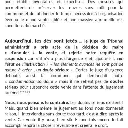
pour établir inventaires et expertises. Des mesures qui
permettent de préserver les œuvres sans coût pour la
commune et de lui donner le temps nécessaire à l’organisation
éventuelle d’une vente ciblée et non massive aux meilleures
conditions du marché.
Aujourd’hui, les dés sont jetés
…
le juge du Tribunal
administratif a pris acte de la décision du maire
« d’annuler » la vente, et rejette notre requête en
suspension
car « il n’y a plus d’urgence » et, ajoute-t-il,
«
en
l’état de l’instruction
» « les éléments avancés
ne sont pas de
nature à créer…
un doute sérieux
».
Certes
,
le juge d’urgence
déboute aussi la commune qui demandait notre
«
condamnation solidaire
» mais il ne retient pas de
doutes
sérieux
pour suspendre cette vente dans l’attente du jugement
au fond ***?!
Nous, nous pensons le contraire.
Les doutes sérieux existent !
Mais, quand bien même le jugement au fond nous donnerait
raison, il interviendra sans doute trop tard, c’est-à-dire après la
vente. Car vente il y aura, bien sûr. Et une fois encore le fait
accompli rendra la chose irréversible et créera le droit.