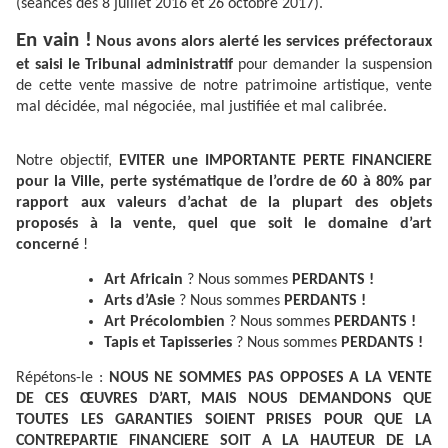
(séances des 8 juillet 2016 et 26 octobre 2017).
En vain !
Nous avons alors alerté les services préfectoraux
et saisi le Tribunal administratif
pour demander la suspension
de cette vente massive de notre patrimoine artistique, vente
mal décidée, mal négociée, mal justifiée et mal calibrée.
Notre objectif,
EVITER une
IMPORTANTE PERTE FINANCIERE
pour la Ville, perte systématique de l’ordre de 60 à 80% par
rapport aux valeurs d’achat de la plupart des objets
proposés à la vente, quel que soit le domaine d’art
concerné
!
Art Africain
? Nous sommes
PERDANTS !
Arts d’Asie
? Nous sommes
PERDANTS !
Art Précolombien
? Nous sommes
PERDANTS !
Tapis et Tapisseries
? Nous sommes
PERDANTS !
Répétons-le :
NOUS NE SOMMES PAS OPPOSES A LA VENTE
DE CES ŒUVRES D’ART, MAIS NOUS DEMANDONS QUE
TOUTES LES GARANTIES SOIENT PRISES POUR QUE LA
CONTREPARTIE FINANCIERE SOIT A LA HAUTEUR DE LA