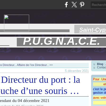
Saint-Cyp
P.U.G.N.A.C.E.
___
Blog
:
x Directeur...
Affaire de l’ex Directeur... >>
Contac
5 décembre 2021
 Directeur du port : la
Pour Un
et une 
uche d’une souris …
c'est le 
gestion d
avec votr
"CAP