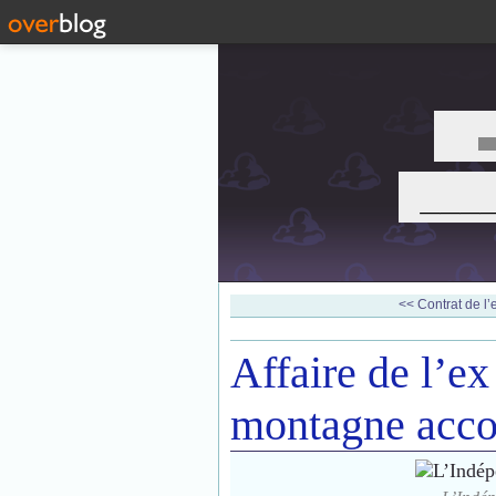
___
<< Contrat de l’e
Affaire de l’ex
montagne acco