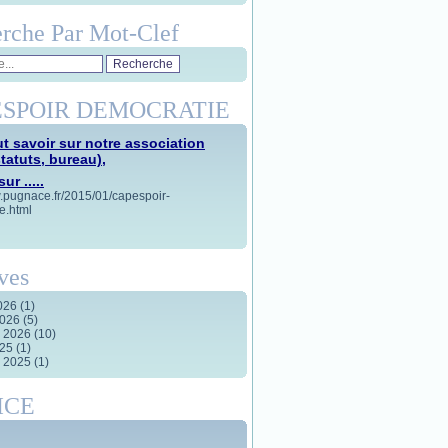
rche Par Mot-Clef
SPOIR DEMOCRATIE
t savoir sur notre association
statuts, bureau),
ur .....
w.pugnace.fr/2015/01/capespoir-
e.html
ves
2026
(1)
2026
(5)
r 2026
(10)
025
(1)
r 2025
(1)
ICE