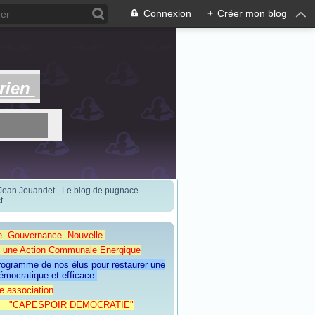
Connexion
+
Créer mon blog
rien
 Jean Jouandet - Le blog de pugnace
t
e Gouvernance Nouvelle
Action Communale Energique
programme de nos élus pour restaurer une
émocratique et efficace.
e association
ESPOIR DEMOCRATIE"