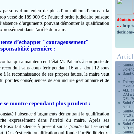
s passons d’un enjeu de plus d’un million d’euros à la
rop versé de 189 000 € ; l’autre d’ordre judiciaire puisque
décision
é l’absence d’arguments pouvant démontrer la qualification
...
http:
 expressément dans l’arrêté du maire.
decisions
o tente d’échapper "courageusement"
esponsabilité première
:
Artic
de contrat qui a maintenu en l’état M. Pallarès à son poste de
Saint-
té reconduit sans coup férir pendant 16 ans, dont 12 sous
violen
Saint-
e à la reconnaissance de ses propres fautes, le maire veut
l’absur
 du port les conséquences de son incurie gestionnaire et de
Thierr
toxiqu
ALERT
DATE 
DEL 
re se montre cependant plus prudent
:
Saint-C
N°11 : 
Saint-C
constaté
l’absence d’arguments démontrant la qualification
N°10 ch
un gran
crite expressément dans l’arrêté du maire
.
Après ses
Saint-C
el Poso fait silence à présent sur la
fraude
dont se serait
N°9 ch
Saint-C
rt
.
Or, c’est cette qualification qui fonde l’arrêté litigieux.