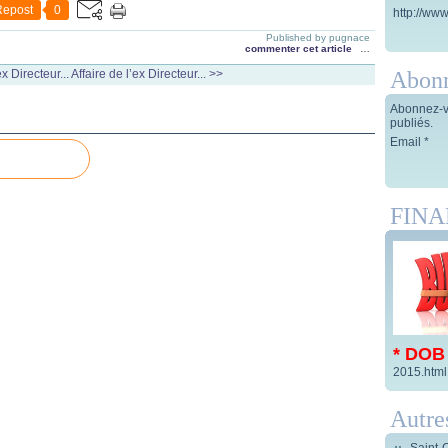
Repost
0
http://www
Published by pugnace
commenter cet article
…
Abon
x Directeur...
Affaire de l’ex Directeur... >>
Abonnez-vo
publiés.
Email
FIN
* DOB
2015.html
Autre
Saint-