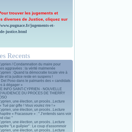
Pour trouver les jugements et
s diverses de Justice, cliquez sur
//www.pugnace.fr/jugements-et-
-de-justice.html
les Recents
Cyprien / Condamnation du maire pour
ces aggravées : la vérité malmenée
Cyprien : Quand la démocratie locale vire à
de et la justice reste en suspens !
y Del Poso dans le palmarès des « candidats
es à dégager »
E INFO SAINT-CYPRIEN - NOUVELLE
D'AUDIENCE DU PROCES DE THIERRY
POSO
yprien, une élection, un procès...Lecture
« Tué par gifle ! Vous voulez rire ! »
yprien, une élection, un procès...Lecture
apitre « Fracassure » : " J’entends sans voir
d clac "
yprien, une élection, un procès...Lecture
apitre "Le guêpier" : Le coup d'assommoir
yprien, une élection, un procès...Lecture