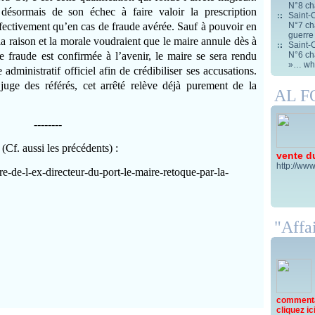
N°8 ch
désormais de son échec à faire valoir la prescription
Saint-C
N°7 cha
effectivement qu’en cas de fraude avérée. Sauf à pouvoir en
guerre
 la raison et la morale voudraient que le maire annule dès à
Saint-C
N°6 cha
de fraude est confirmée à l’avenir, le maire se sera rendu
»… wha
dministratif officiel afin de crédibiliser ses accusations.
uge des référés, cet arrêté relève déjà purement de la
AL 
--------
Cf. aussi les précédents) :
vente d
http://www
e-de-l-ex-directeur-du-port-le-maire-retoque-par-la-
"Affai
commentai
cliquez ici 