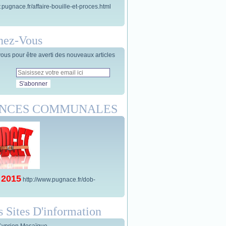
.pugnace.fr/affaire-bouille-et-proces.html
nez-Vous
us pour être averti des nouveaux articles
ANCES COMMUNALES
 2015
http://www.pugnace.fr/dob-
s Sites D'information
Cyprien Mosaïque