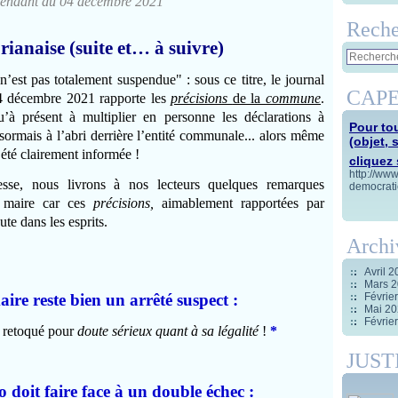
pendant du 04 décembre 2021
Reche
rianaise (suite et… à suivre)
n’est pas totalement suspendue" : sous ce titre, le journal
CAPE
 4 décembre 2021 rapporte les
précisions
de la
commune
.
’à présent à multiplier en personne les déclarations à
Pour tou
sormais à l’abri derrière l’entité communale...
alors même
(objet, 
été clairement informée !
cliquez s
http://ww
sse, nous livrons à nos lecteurs quelques remarques
democrati
ce maire car ces
précisions,
aimablement rapportées par
ute dans les esprits.
Archi
Avril 
Mars 
aire reste bien un arrêté suspect :
Févrie
Mai 2
Févrie
en retoqué pour
doute sérieux quant à sa légalité
!
*
JUST
o doit faire face à un double échec
: