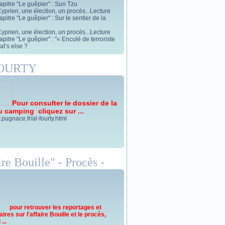
apitre "Le guêpier" : Sun Tzu
yprien, une élection, un procès...Lecture
pitre "Le guêpier" : Sur le sentier de la
yprien, une élection, un procès...Lecture
pitre "Le guêpier" : "« Enculé de terroriste
t’s else ?
FOURTY
Pour consulter le dossier de la
u camping cliquez sur ...
.pugnace.fr/al-fourty.html
re Bouille" - Procès -
pour retrouver les reportages et
res sur l'affaire Bouille et le procès,
...